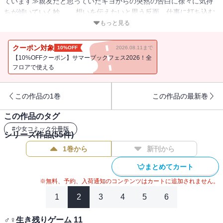
ています≫親友だと思っていたキヨからの突然の告白に徐々に気持
ちが傾いていく妙…。 想いを伝えたいと思う反面、仕事に打ち込む
キヨの邪魔になりたくないと考えた妙は、誰にも相談することなく
もっと見る
転勤する事を決めてしまう！！ それから2年経ってもキヨには連絡で
きず、近所の幼稚園の先生・紺太から熱烈な告白を受けて付き合い
クーポン対象
10%OFF
2026.08.11まで
始める事に…！！ 【恋するソワレ】
【10%OFFクーポン】サマーブックフェス2026！全
フロアで使える
この作品の1巻
この作品の最新巻
この作品のタグ
#
少女コミック分冊版
シリーズ作品(
55
件)
1巻から
新刊から
まとめてカート
※無料、予約、入荷通知のコンテンツはカートに追加されません。
1
2
3
4
5
6
♂♀生き残りゲーム 11