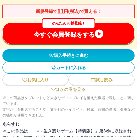
11
新規登録で
円(税込)で買える！
かんたん30秒登録！
今すぐ会員登録をする
購入手続きに進む
カートに入れる
お気に入り
試し読み
ほかの巻を見る
※この商品はタブレットなど大きなディスプレイを備えた機器で読むことに適し
ています。
文字だけを拡大することや、文字列のハイライト、検索、辞書の参照、引用など
の機能が使用できません。
あらすじ
≪この作品は、「♂♀生き残りゲーム【特装版】」第3巻に収録され