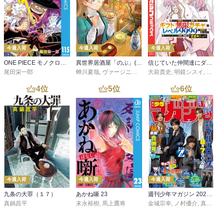
今週入荷
今週入荷
今週入荷
ONE PIECE モノクロ版 115
異世界居酒屋「のぶ」(22)
信じていた仲間達にダンジョン奥地で殺されかけたがギフト『無限ガチャ』でレベル９９９９の仲間達を手に入れて元パーティーメンバーと世界に復讐＆『ざまぁ！』します！（２３）
尾田栄一郎
蝉川夏哉
,
ヴァージニア二等兵
大前貴史
,
転
,
明鏡シスイ
,
ｔｅ
4
位
5
位
6
位
今週入荷
今週入荷
今週入荷
九条の大罪（１７）
あかね噺 23
週刊少年マガジン 2026年36・37号[2026年8月5日発売]
真鍋昌平
末永裕樹
,
馬上鷹将
金城宗幸
,
ノ村優介
,
真島ヒロ