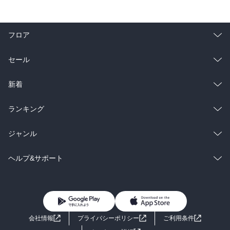
フロア
総合
コミック
セール
ラノベ
小説
総合
コミック
新着
雑誌・グラビア
ビジネス・実用
ラノベ
小説
総合
コミック
ランキング
BL・TL
雑誌・グラビア
ビジネス・実用
ラノベ
小説
総合
コミック
ジャンル
BL・TL
雑誌・グラビア
ビジネス・実用
ラノベ
小説
コミック
男性コミック
ヘルプ&サポート
BL・TL
雑誌・グラビア
ビジネス・実用
女性コミック
コミック誌
初めての方へ
ヘルプ
BL・TL
ライトノベル
男子向けラノベ
よくあるご質問
お問い合わせ
会社情報
プライバシーポリシー
ご利用条件
女子向けラノベ
小説
利用規約