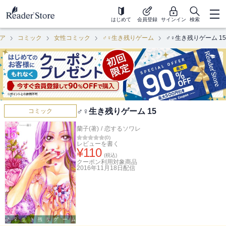
はじめて
会員登録
サインイン
検索
ア
コミック
女性コミック
♂♀生き残りゲーム
♂♀生き残りゲーム 15
♂♀生き残りゲーム 15
コミック
蘭子(著)
/
恋するソワレ
(
0
)
レビューを書く
¥
110
(税込)
クーポン利用対象商品
2016年11月18日
配信