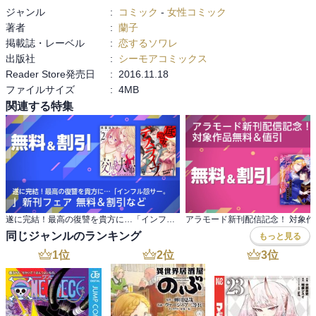
ジャンル
:
コミック
-
女性コミック
著者
:
蘭子
掲載誌・レーベル
:
恋するソワレ
出版社
:
シーモアコミックス
Reader Store発売日
:
2016.11.18
ファイルサイズ
:
4MB
関連する特集
遂に完結！最高の復讐を貴方に…「インフル怨サー。 」新刊フェア 無料＆割引など
同じジャンルのランキング
もっと見る
1
位
2
位
3
位