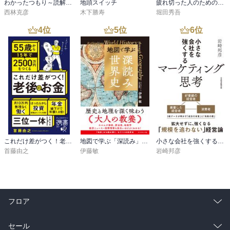
わかったつもり～読解力がつかない本当の原因～
地頭スイッチ
疲れ切った人のための勉強法
西林克彦
木下勝寿
堀田秀吾
4
位
5
位
6
位
これだけ差がつく！老後のお金 55歳から15年で2500万円をつくる
地図で学ぶ「深読み」世界史
小さな会社を強くするマーケティング思考
首藤由之
伊藤敏
岩崎邦彦
フロア
総合
コミック
セール