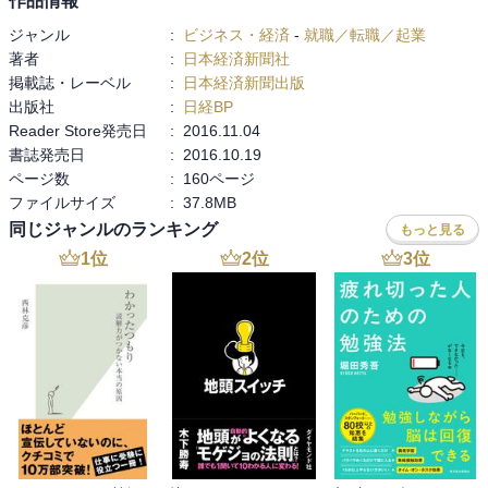
作品情報
ジャンル
:
ビジネス・経済
-
就職／転職／起業
著者
:
日本経済新聞社
掲載誌・レーベル
:
日本経済新聞出版
出版社
:
日経BP
Reader Store発売日
:
2016.11.04
書誌発売日
:
2016.10.19
ページ数
:
160ページ
ファイルサイズ
:
37.8MB
同じジャンルのランキング
もっと見る
1
位
2
位
3
位