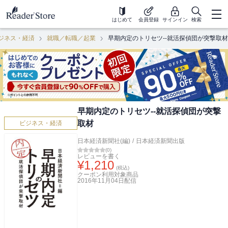
はじめて
会員登録
サインイン
検索
ジネス・経済
就職／転職／起業
早期内定のトリセツ--就活探偵団が突撃取材
早期内定のトリセツ--就活探偵団が突撃
取材
ビジネス・経済
日本経済新聞社(編)
/
日本経済新聞出版
(
0
)
レビューを書く
¥
1,210
(税込)
クーポン利用対象商品
2016年11月04日
配信