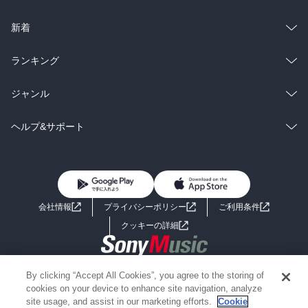
ラノベ
小説
総合
コミック
新着
雑誌・グラビア
ビジネス・実用
ラノベ
小説
総合
コミック
ランキング
BL・TL
雑誌・グラビア
ビジネス・実用
ラノベ
小説
総合
コミック
ジャンル
BL・TL
雑誌・グラビア
ビジネス・実用
ラノベ
小説
コミック
男性コミック
ヘルプ&サポート
BL・TL
雑誌・グラビア
ビジネス・実用
女性コミック
コミック誌
初めての方へ
ヘルプ
BL・TL
ライトノベル
男子向けラノベ
よくあるご質問
お問い合わせ
会社情報
プライバシーポリシー
ご利用条件
女子向けラノベ
小説
利用規約
クッキーの詳細
国内小説
海外小説
Copyright 2017 - 2026 Sony Music Entertainment(Japan) Inc.
By clicking “Accept All Cookies”, you agree to the storing of
ミステリー
SF
Information on the site is for the Japan domestic market only
cookies on your device to enhance site navigation, analyze
powered by
site usage, and assist in our marketing efforts.
Cookie