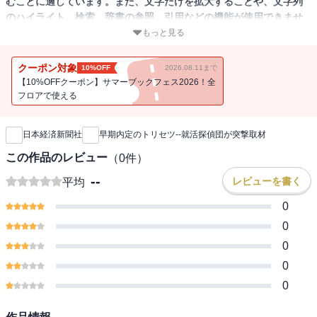
むことに適しています。また、文字だけを拡大することや、文字列
のハイライト、検索、辞書の参照、引用などの機能が使用できませ
ん。
もっと見る
【日経電子版で大人気の連載、「就活探偵団」と曽和利光氏の「シ
クーポン対象
10%OFF
2026.08.11まで
ューカツ都市伝説を斬る! 」が書籍になりました! 】
【10%OFFクーポン】サマーブックフェス2026！全
「内定を取れる学生」と「取れない学生」は例年二つに分かれま
フロアで使える
新刊通知
す。「情報戦」の就職活動に乗り遅れないために、「満員が相次ぐ
説明会への参加方法」や「人事が本音を披露する座談会」を含め
日本経済新聞社
早期内定のトリセツ--就活探偵団が突撃取材
た、就活で役立つ実戦的なテクニックを大公開!
【本書の特長】
この作品のレビュー
（
0
件）
・日経記者が、就活生や企業の生の声を徹底取材。
--
レビューを書く
平均
・企業選びから内定辞退まで、就活の一連の流れを網羅。
・ライバルより早く内定をとるためのノウハウを教えます。
0
0
0
0
0