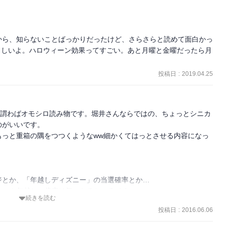
から、知らないことばっかりだったけど、さらさらと読めて面白かっ
月らしいよ。ハロウィーン効果ってすごい。あと月曜と金曜だったら月
。
投稿日
:
2019.04.25
い謂わばオモシロ読み物です。堀井さんならではの、ちょっとシニカ
がいいです。

もっと重箱の隅をつつくようなww細かくてはっとさせる内容になっ
とか、「年越しディズニー」の当選確率とか…

ョーや年越しの倍率は気になるところです。

続きを読む
投稿日
:
2016.06.06
したが、スターツアーズの54通りコンプリートについての話は、
で、スッキリしました！
