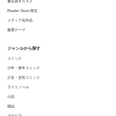
書店員オススメ
Reader Store 限定
メディア化作品
厳選テーマ
ジャンルから探す
コミック
少年・青年コミック
少女・女性コミック
ライトノベル
小説
雑誌
グラビア