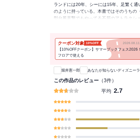
ランドには20年、シーには15年、足繁く
のように持っている。本書ではそのうちの
型台風直撃でもやってる不屈のアトラクシ
飲食物の持ち込みは？ 本物のＴＤＲ攻略
クーポン対象
10%OFF
2026.08.
【10%OFFクーポン】サマーブックフェス2026
フロアで使える
新刊通知
堀井憲一郎
あなたが知らないディズニーラ
この作品のレビュー
（
3
件）
2.7
平均