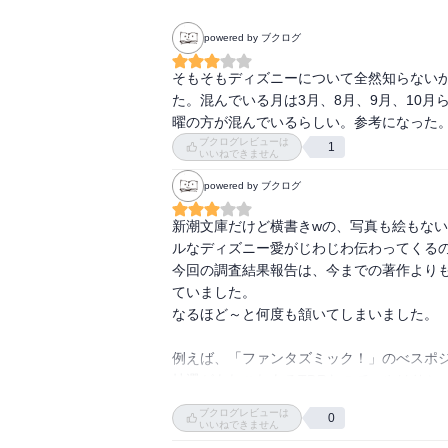
powered by ブクログ
そもそもディズニーについて全然知らない
た。混んでいる月は3月、8月、9月、10
曜の方が混んでいるらしい。参考になった
ブクログレビューは
1
いいねできません
powered by ブクログ
新潮文庫だけど横書きwの、写真も絵もな
ルなディズニー愛がじわじわ伝わってくるの
今回の調査結果報告は、今までの著作より
ていました。

なるほど～と何度も頷いてしまいました。

例えば、「ファンタズミック！」のべスポジ
抽選があれこれあるTDRなので、やはりシ
ブクログレビューは
0
大体は経験から知ってることが多く載ってま
いいねできません
ずっと不思議に思ってたことが解明できたの