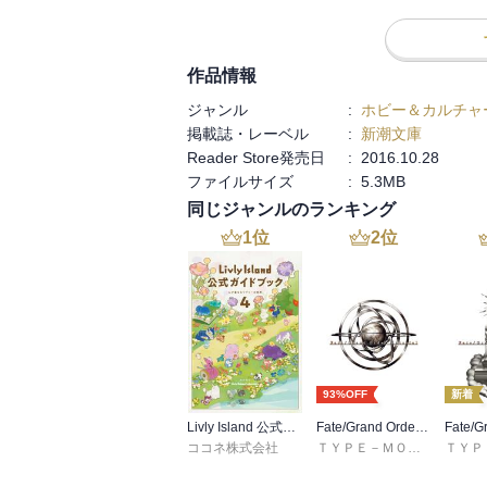
あと、自動販売機の話も。

最初にランドに自販機できた時には衝撃を受
シーにはまだないのですよ。

作品情報
落とし物も経験したので、すぐに戻ってき
ジャンル
:
ホビー＆カルチャ
掲載誌・レーベル
:
新潮文庫
Reader Store発売日
:
2016.10.28
ファイルサイズ
:
5.3MB
同じジャンルのランキング
1
位
2
位
93%OFF
新着
Livly Island 公式ガイドブック４ 心が重なるリヴリーの世界【プロダクトコード付き】
Fate/Grand Order material I
ココネ株式会社
ＴＹＰＥ－ＭＯＯＮ