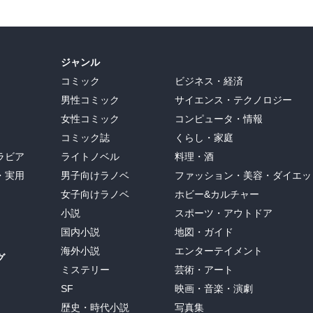
ジャンル
コミック
ビジネス・経済
男性コミック
サイエンス・テクノロジー
女性コミック
コンピュータ・情報
コミック誌
くらし・家庭
ラビア
ライトノベル
料理・酒
・実用
男子向けラノベ
ファッション・美容・ダイエッ
女子向けラノベ
ホビー&カルチャー
小説
スポーツ・アウトドア
国内小説
地図・ガイド
海外小説
エンターテイメント
グ
ミステリー
芸術・アート
SF
映画・音楽・演劇
歴史・時代小説
写真集