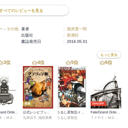
すべてのレビューを見る
けたけどw

たのに驚いたのと感謝したのを思い出しました。
ー
-
その他
著者
:
堀井憲一郎
出版社
:
新潮社
書誌発売日
:
2016.05.01
もっと見る
3
位
4
位
5
位
6
位
新着
50%OFF
Fate/Grand Order material XVIII
公式レシピブック おうちで作れるダンジョン飯
うるし原智志イラスト集 レジェンド・オブ・ラングリッサー
Fate/Grand Order material XVI
ＴＹＰＥ－ＭＯＯＮ
九井諒子
,
池田美希
うるし原智志
ＴＹＰＥ－ＭＯＯＮ