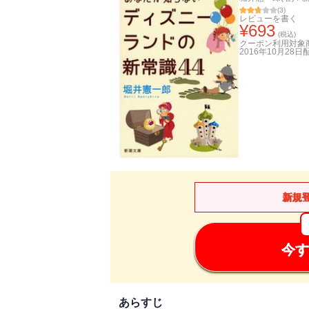
(
3
)
レビューを書く
¥
693
(税込)
クーポン利用対象
2016年10月28日
新規
今す
あらすじ