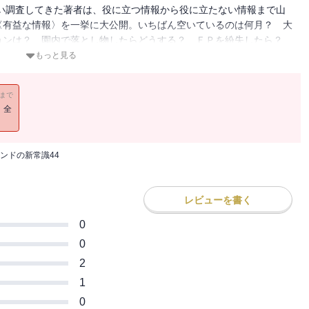
通い調査してきた著者は、役に立つ情報から役に立たない情報まで山
〈有益な情報〉を一挙に大公開。いちばん空いているのは何月？ 大
ョンは？ 園内で落とし物したらどうする？ ＦＰを紛失したら？
法がここに集結！
もっと見る
11まで
！全
ンドの新常識44
レビューを書く
0
0
2
1
0