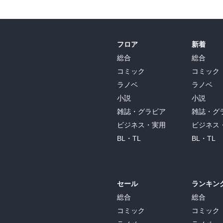
フロア
新着
総合
総合
コミック
コミック
ラノベ
ラノベ
小説
小説
雑誌・グラビア
雑誌・グ
ビジネス・実用
ビジネス
BL・TL
BL・TL
セール
ランキン
総合
総合
コミック
コミック