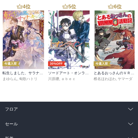
4
位
5
位
6
位
今週入荷
30%OFF
今週入荷
転生しました、サラナ・キンジェです。ごきげんよう。５ ～婚約破棄されたので田舎で気ままに暮らしたいと思います～【電子書店共通特典SS付】
ソードアート・オンライン29 ユナイタル・リングVIII
とあるおっさんのＶＲＭＭＯ活動記34
まゆらん
,
匈歌ハトリ
川原礫
,
ａｂｅｃ
椎名ほわほわ
,
ヤマーダ
フロア
総合
コミック
セール
ラノベ
小説