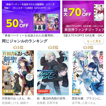
『勇者パーティーを追放された白魔導師』シリーズ 完結！ 【モンスター12周年】50％OFFセール
同じジャンルのランキング
もっと見る
1
位
2
位
3
位
今週入荷
50%OFF
新着
片田舎のおっさん、剣聖になる 11 ～ただの田舎の剣術師範だったのに、大成した弟子たちが俺を放ってくれない件～
続・魔法科高校の劣等生 メイジアン・カンパニー(11)
悪役令嬢、ブラコンにジョブチェンジします９【電子特典付き】
佐賀崎しげる
,
鍋島テツヒロ
佐島勤
,
石田可奈
浜千鳥
,
八美☆わん