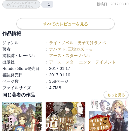
ブクログレビューは
投稿日
:
2017.08.10
1
いったいどんな世界からの転生者なんだろうね．

いいねできません
そしてワズ氏にトラウマを刻み込んだオサナナジミが登場．

すべてのレビューを見る
何故か自称世界の王に囚われてたようだけど

一体何がどうなったんだってばよ．

作品情報
ジャンル
:
ライトノベル
-
男子向けラノベ
続きが気になるぜー．
著者
:
ナハァト
,
三弥カズトモ
掲載誌・レーベル
:
アース・スターノベル
出版社
:
アース・スター エンターテイメント
Reader Store発売日
:
2017.01.17
書誌発売日
:
2017.01.16
ページ数
:
358ページ
ファイルサイズ
:
4.7MB
同じ著者の作品
もっと見る