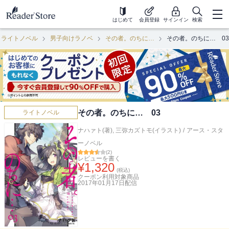
はじめて
会員登録
サインイン
検索
ライトノベル
男子向けラノベ
その者。のちに…
その者。のちに… 03
その者。のちに… 03
ライトノベル
ナハァト(著)
,
三弥カズトモ(イラスト)
/
アース・スタ
ーノベル
(
2
)
レビューを書く
¥
1,320
(税込)
クーポン利用対象商品
2017年01月17日
配信