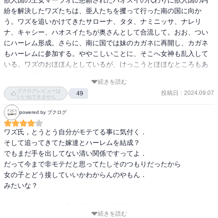
紛を解決したワズたちは、亜人たちを攫って行った南の国に向か
う。ワズを追いかけてきたサローナ、タタ、ナミニッサ、ナレリ
ナ、キャシー、ハオスイたちが奥さんとして合流して。おお、つい
にハーレム形成。さらに、南に国では妹のカガネに再開し、カガネ
もハーレムに参加する。ややこしいことに、そこへ女神も乱入して
いる。ワズのおほほんとしているが、けっこうとほほなところもあ
るのが、読んでいていいのかも。
続きを読む
ブクログレビューは
投稿日
:
2024.09.07
49
いいねできません
powered by ブクログ
ワズ氏，とうとう自分がモテてる事に気付く．

そして追ってきてた嫁達とハーレムを結成？

でもまだ手を出してない清い関係ですってよ．

だって今まで非モテだと思ってたしそのつもりだったから

女の子とどう接していいかわからんのやもん．

みたいな？

あとワズのイモウト氏が何処か違う世界から転生者で

続きを読む
前世の記憶を持ってるらしいことが判明．
