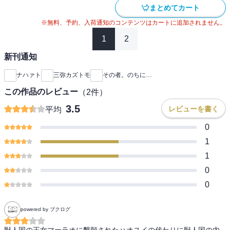
まとめてカート
※無料、予約、入荷通知のコンテンツはカートに追加されません。
1
2
新刊通知
ナハァト
三弥カズトモ
その者。のちに…
この作品のレビュー
（
2
件）
3.5
レビューを書く
平均
0
1
1
0
0
powered by ブクログ
獣人国の王女マーラオに懇願されたハオスイの代わりに獣人国の内