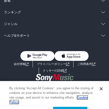
総合
コミック
新着
雑誌・グラビア
ビジネス・実用
ラノベ
小説
総合
コミック
ランキング
BL・TL
雑誌・グラビア
ビジネス・実用
ラノベ
小説
総合
コミック
ジャンル
BL・TL
雑誌・グラビア
ビジネス・実用
ラノベ
小説
コミック
男性コミック
ヘルプ&サポート
BL・TL
雑誌・グラビア
ビジネス・実用
女性コミック
コミック誌
初めての方へ
ヘルプ
BL・TL
ライトノベル
男子向けラノベ
よくあるご質問
お問い合わせ
会社情報
プライバシーポリシー
ご利用条件
女子向けラノベ
小説
利用規約
クッキーの詳細
国内小説
海外小説
Copyright 2017 - 2026 Sony Music Entertainment(Japan) Inc.
By clicking “Accept All Cookies”, you agree to the storing of
ミステリー
SF
Information on the site is for the Japan domestic market only
cookies on your device to enhance site navigation, analyze
powered by
site usage, and assist in our marketing efforts.
Cookie
Policy
歴史・時代小説
文学