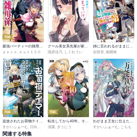
完結
最強パーティーの雑用係～おっさんは、無理やり休暇を取らされたようです～
クール美女系先輩が家に泊まっていけとお泊まりを要求してきました……
姉に言われるがままに特訓をしていたら、とんでもない強さになっていた弟
ｐｅｃｏ
,
ｂｕｎ１５０
識原佳乃
,
しぐれうい
吉田杏
,
相模映
完結
完結
追放されたお荷物テイマー、世界唯一のネクロマンサーに覚醒する
転生してから40年。そろそろ、おじさんも恋がしたい。
わがまま王女に仕えた万能執事、隣の帝国で最強の軍人に成り上がり無双する
すかいふぁーむ
,
日向あずり
清露
,
ぎうにう
すかいふぁーむ
,
こちも
関連する特集