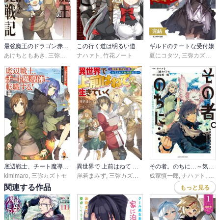
完結
最強魔王のドラゴン赤ちゃん育児戦記
この行く道は明るい道
ギルドのチートな受付嬢
あけちともあき
,
三弥カズトモ
ナハァト
,
竹花ノート
夏にコタツ
,
三弥カズトモ
底辺戦士、チート魔導師に転職する！
異世界で 上前はねて 生きていく～再生魔法使いのゆるふわ人材派遣生活～
その者。のちに…～気がついたらS級最強!? 勇者ワズの大冒険～
kimimaro
,
三弥カズトモ
岸若まみず
,
三弥カズトモ
成家慎一郎
,
ナハァト
,
三弥
関連する作品
もっと見る