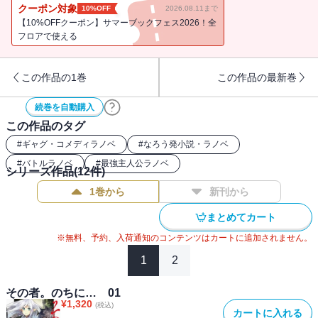
その途中で出会ったのは、２年前に別れた妹・カガネ…
クーポン対象
10%OFF
2026.08.11まで
「私もお兄ちゃんの奥さんになります!!!!」
【10%OFFクーポン】サマーブックフェス2026！全
って、そんなことってアリなの？
フロアで使える
ついに「ワズ・ハーレム」（仮称）結成か!?
この作品の1巻
この作品の最新巻
超急展開の大ヒットシリーズ第３弾!!!
続巻を自動購入
この作品のタグ
#
ギャグ・コメディラノベ
#
なろう発小説・ラノベ
#
バトルラノベ
#
最強主人公ラノベ
シリーズ作品(
12
件)
1巻から
新刊から
まとめてカート
※無料、予約、入荷通知のコンテンツはカートに追加されません。
1
2
その者。のちに… 01
¥
1,320
(税込)
カートに入れる