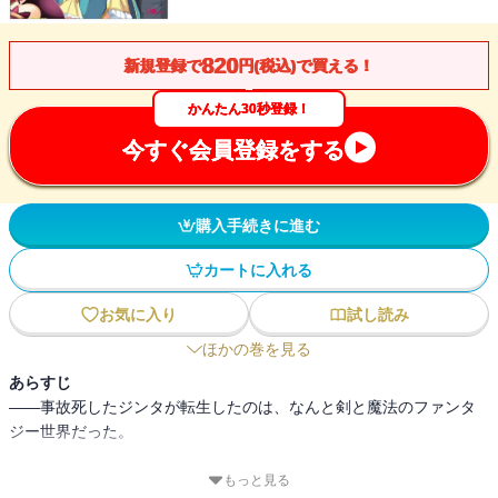
820
新規登録で
円(税込)で買える！
かんたん30秒登録！
今すぐ会員登録をする
購入手続きに進む
カートに入れる
お気に入り
試し読み
ほかの巻を見る
あらすじ
――事故死したジンタが転生したのは、なんと剣と魔法のファンタ
ジー世界だった。
そして、転生した直後、この世界においては本来「９９」が最大の
もっと見る