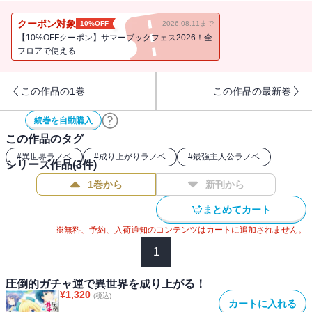
はずの運の数値が、なんとジンタだけ「９９９９９９」になってい
ることが判明する。
クーポン対象
10%OFF
2026.08.11まで
【10%OFFクーポン】サマーブックフェス2026！全
抜群の運の数値でガチャを回して「神話級の最強兵器」を手に入れ
フロアで使える
たことジンタは、巻き添えを食って一緒に転生することになった女
神リーファやエルフの嫁クイナ、火竜の娘ひーちゃんたちと楽しい
この作品の1巻
この作品の最新巻
異世界ライフを送るが、今回はついにガチャ屋の店員さんまで景品
に……！？
続巻を自動購入
この作品のタグ
女騎士さんにオオカミ少女、果ては変態領主まで登場してお贈りす
る、ステータス９９９９９９の圧倒的ガチャ運のジンタとゆかいな
#
異世界ラノベ
#
成り上がりラノベ
#
最強主人公ラノベ
シリーズ作品(
3
件)
仲間たちの超余裕な異世界スローライフストーリー、第２弾！！
1巻から
新刊から
まとめてカート
※無料、予約、入荷通知のコンテンツはカートに追加されません。
1
圧倒的ガチャ運で異世界を成り上がる！
¥
1,320
(税込)
カートに入れる