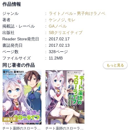
作品情報
ジャンル
:
ライトノベル
-
男子向けラノベ
著者
:
ケンノジ
,
モレ
掲載誌・レーベル
:
GAノベル
出版社
:
SBクリエイティブ
Reader Store発売日
:
2017.02.17
書誌発売日
:
2017.02.13
ページ数
:
328ページ
ファイルサイズ
:
11.2MB
同じ著者の作品
もっと見る
続巻入荷
チート薬師のスローライフ！！ 【連載版】
チート薬師のスローライフ