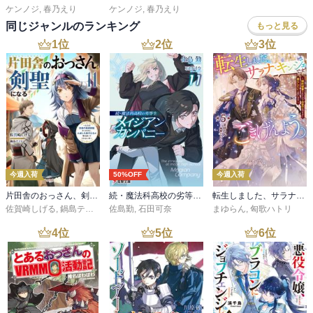
ケンノジ
,
春乃えり
ケンノジ
,
春乃えり
同じジャンルのランキング
もっと見る
1
位
2
位
3
位
今週入荷
50%OFF
今週入荷
片田舎のおっさん、剣聖になる 11 ～ただの田舎の剣術師範だったのに、大成した弟子たちが俺を放ってくれない件～
続・魔法科高校の劣等生 メイジアン・カンパニー(11)
転生しました、サラナ・キンジェです。ごきげんよう。５ ～婚約破棄されたので田舎で気ままに暮らしたいと思います～【電子書店共通特典SS付】
佐賀崎しげる
,
鍋島テツヒロ
佐島勤
,
石田可奈
まゆらん
,
匈歌ハトリ
4
位
5
位
6
位