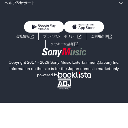
BL・TL
雑誌・グラビア
ビジネス・実用
ラノベ
小説
コミック
男性コミック
ヘルプ&サポート
BL・TL
雑誌・グラビア
ビジネス・実用
女性コミック
コミック誌
初めての方へ
ヘルプ
BL・TL
ライトノベル
男子向けラノベ
よくあるご質問
お問い合わせ
会社情報
プライバシーポリシー
ご利用条件
女子向けラノベ
小説
利用規約
クッキーの詳細
国内小説
海外小説
Copyright 2017 - 2026 Sony Music Entertainment(Japan) Inc.
ミステリー
SF
Information on the site is for the Japan domestic market only
powered by
歴史・時代小説
文学
雑誌
グラビア写真集
ボーイズラブ
ティーンズラブ
人文・思想・歴史
社会・政治・法律