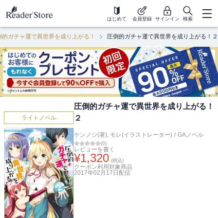
はじめて
会員登録
サインイン
検索
倒的ガチャ運で異世界を成り上がる！
圧倒的ガチャ運で異世界を成り上がる！２
圧倒的ガチャ運で異世界を成り上がる！
２
ライトノベル
ケンノジ(著)
,
モレ(イラストレーター)
/
GAノベル
(
0
)
レビューを書く
¥
1,320
(税込)
クーポン利用対象商品
2017年02月17日
配信