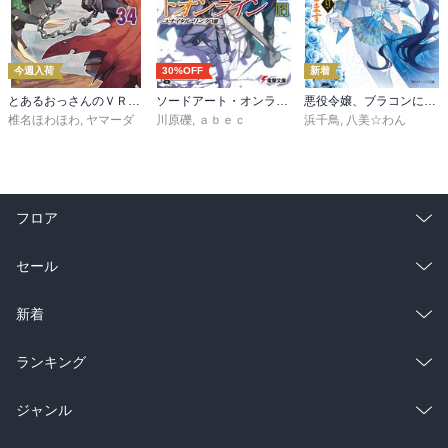
今週入荷
30%OFF
新着
とあるおっさんのＶＲＭＭＯ活動記34
ソードアート・オンライン29 ユナイタル・リングVIII
悪役令嬢、ブラコンにジョブチェンジします９【電子特典付き】
椎名ほわほわ
,
ヤマーダ
川原礫
,
ａｂｅｃ
浜千鳥
,
八美☆わん
フロア
総合
コミック
セール
ラノベ
小説
総合
コミック
新着
雑誌・グラビア
ビジネス・実用
ラノベ
小説
総合
コミック
ランキング
BL・TL
雑誌・グラビア
ビジネス・実用
ラノベ
小説
総合
コミック
ジャンル