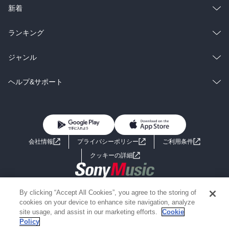
ラノベ
小説
総合
コミック
新着
雑誌・グラビア
ビジネス・実用
ラノベ
小説
総合
コミック
ランキング
BL・TL
雑誌・グラビア
ビジネス・実用
ラノベ
小説
総合
コミック
ジャンル
BL・TL
雑誌・グラビア
ビジネス・実用
ラノベ
小説
コミック
男性コミック
ヘルプ&サポート
BL・TL
雑誌・グラビア
ビジネス・実用
女性コミック
コミック誌
初めての方へ
ヘルプ
BL・TL
ライトノベル
男子向けラノベ
よくあるご質問
お問い合わせ
会社情報
プライバシーポリシー
ご利用条件
女子向けラノベ
小説
利用規約
クッキーの詳細
国内小説
海外小説
Copyright 2017 - 2026 Sony Music Entertainment(Japan) Inc.
By clicking “Accept All Cookies”, you agree to the storing of
ミステリー
SF
Information on the site is for the Japan domestic market only
cookies on your device to enhance site navigation, analyze
powered by
site usage, and assist in our marketing efforts.
Cookie
Policy
歴史・時代小説
文学