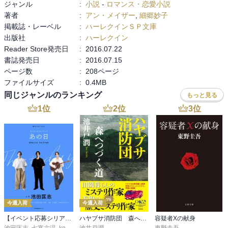
ジャンル
:
小説
-
ロマンス・恋愛小説
著者
:
アン・メイザー
,
細郷妙子
掲載誌・レーベル
:
ハーレクインＳＰ文庫
出版社
:
ハーレクイン
Reader Store発売日
:
2016.07.22
書誌発売日
:
2016.07.15
ページ数
:
208ページ
ファイルサイズ
:
0.4MB
同じジャンルのランキング
もっと見る
1
位
2
位
3
位
今週入荷
今週入荷
【イベント応募シリアルコード付】池田匡志出演・オーディオフォトブック「あの日」SPECIAL EDITION（音声／動画付）
ハヤブサ消防団 森へつづく道
容疑者Xの献身