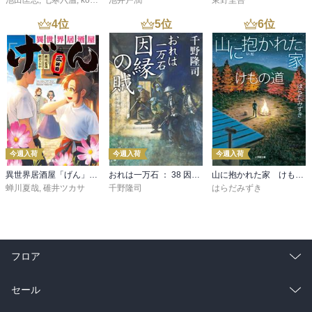
池田匡志
,
七寒六温
,
konoko58
池井戸潤
,
村崎キコ
東野圭吾
4
位
5
位
6
位
今週入荷
今週入荷
今週入荷
異世界居酒屋「げん」三杯目
おれは一万石 ： 38 因縁の賊
山に抱かれた家 けもの道
蝉川夏哉
,
碓井ツカサ
千野隆司
はらだみずき
フロア
総合
コミック
セール