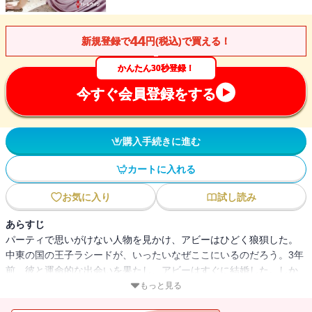
44
新規登録で
円(税込)で買える！
かんたん30秒登録！
今すぐ会員登録をする
購入手続きに進む
カートに入れる
お気に入り
試し読み
あらすじ
パーティで思いがけない人物を見かけ、アビーはひどく狼狽した。
中東の国の王子ラシードが、いったいなぜここにいるのだろう。3年
前、彼と運命的な出会いを果たし、アビーはすぐに結婚した。しか
し幸せは束の間だった。周囲から彼に愛人がいると聞かされ、アビ
もっと見る
ーは深く傷ついて宮殿を去ったのだった。二度と会いたくない。彼