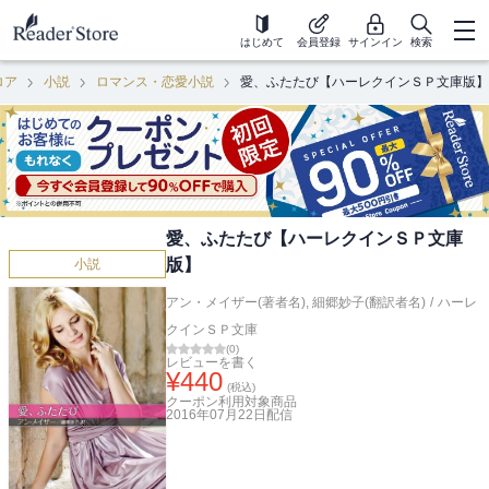
はじめて
会員登録
サインイン
検索
ロア
小説
ロマンス・恋愛小説
愛、ふたたび【ハーレクインＳＰ文庫版】
愛、ふたたび【ハーレクインＳＰ文庫
版】
小説
アン・メイザー(著者名)
,
細郷妙子(翻訳者名)
/
ハーレ
クインＳＰ文庫
(
0
)
レビューを書く
¥
440
(税込)
クーポン利用対象商品
2016年07月22日
配信