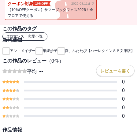
女はこっそりパーティを抜け出した。ところが外へ出たとたん、暗
クーポン対象
10%OFF
2026.08.11まで
がりで行く手をさえぎった者がいる。アビーを射すくめる鋭い瞳。
【10%OFFクーポン】サマーブックフェス2026！全
獲物を狙う砂漠の鷹のような……。ラシード。私を裏切っておい
フロアで使える
て、今さらなんの用があるの？
この作品のタグ
＊本書は、ハーレクイン文庫から既に配信されている作品のハーレ
クインＳＰ文庫版となります。 ご購入の際は十分ご注意ください。
#
ロマンス・恋愛小説
新刊通知
アン・メイザー
細郷妙子
愛、ふたたび【ハーレクインＳＰ文庫版】
この作品のレビュー
（
0
件）
--
レビューを書く
平均
0
0
0
0
0
作品情報