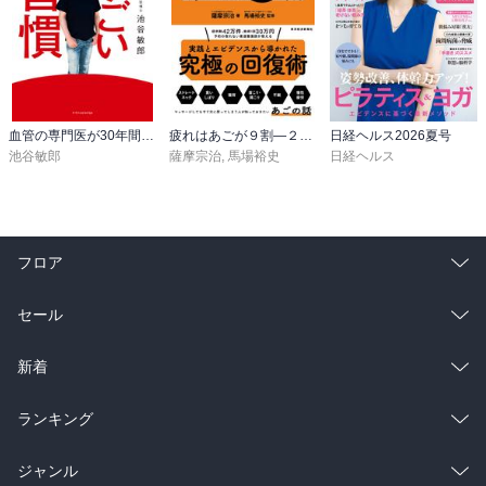
血管の専門医が30年間欠かさない すごい習慣
疲れはあごが９割―２４時間戦う脳と身体をリセットする技術
日経ヘルス2026夏号
池谷敏郎
薩摩宗治
,
馬場裕史
日経ヘルス
フロア
総合
コミック
セール
ラノベ
小説
総合
コミック
新着
雑誌・グラビア
ビジネス・実用
ラノベ
小説
総合
コミック
ランキング
BL・TL
雑誌・グラビア
ビジネス・実用
ラノベ
小説
総合
コミック
ジャンル