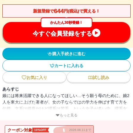
644
新規登録で
円(税込)で買える！
かんたん30秒登録！
今すぐ会員登録をする
購入手続きに進む
カートに入れる
お気に入り
試し読み
あらすじ
娘には将来活躍できる人になってほしい…そう願う母のために、娘2
人を東大に上げた著者が、女の子ならではの学力を伸ばす育て方を
伝授。文系は得意だけど理系は苦手、という女子が多い中、理系女
子はもちろん、どちらも万遍なくできるという女子がいる。もちろ
もっと見る
ん地頭の違いもあるだろうが、小さいときからどれだけふれていた
かの差ではないか。女の子ほど、男の子の好みそうなこと（図鑑や
クーポン対象
10%OFF
2026.08.11まで