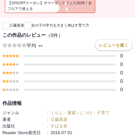
歴史小説、立体パズル、実験遊び、博物館や動物園…）を日常に取
【10%OFFクーポン】サマーブックフェス2026！全
り込み、興味関心の幅を意識的に広げてあげたい。成長が早く、何
フロアで使える
新刊通知
でもそつなくこなし、真面目なゆえに、女の子の母親は安心してし
まいがち。けれども、将来的に本当に伸びる子にするには、実は男
江藤真規
女の子の学力を大きく伸ばす育て方
の子以上に戦略が必要になる。その方法を、育児レベルにまで踏み
込んで指南する。
この作品のレビュー
（
0
件）
--
レビューを書く
平均
0
0
0
0
0
作品情報
ジャンル
:
くらし・家庭
-
しつけ・子育て
著者
:
江藤真規
出版社
:
すばる舎
Reader Store発売日
:
2016.07.01