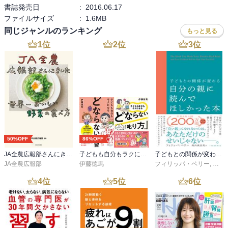
書誌発売日
:
2016.06.17
ファイルサイズ
:
1.6MB
同じジャンルのランキング
もっと見る
1
位
2
位
3
位
50%OFF
86%OFF
JA全農広報部さんにきいた 世界一おいしい野菜の食べ方
子どもも自分もラクになる どならない練習＋どならない叱り方【2冊合本版】
子どもとの関係が変わる自分の親に読んでほしかった本
JA全農広報部
伊藤徳馬
フィリッパ・ペリー
,
高山
4
位
5
位
6
位