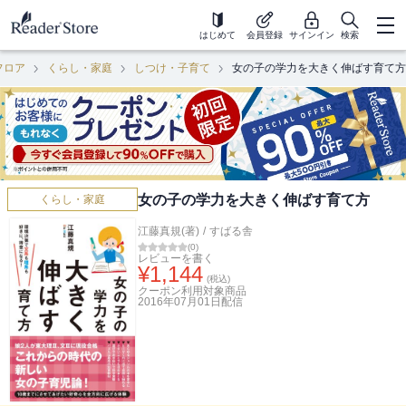
はじめて
会員登録
サインイン
検索
フロア
くらし・家庭
しつけ・子育て
女の子の学力を大きく伸ばす育て方
女の子の学力を大きく伸ばす育て方
くらし・家庭
江藤真規(著)
/
すばる舎
(
0
)
レビューを書く
¥
1,144
(税込)
クーポン利用対象商品
2016年07月01日
配信