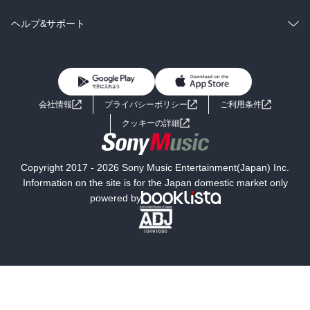
BL・TL
雑誌・グラビア
ビジネス・実用
ラノベ
小説
コミック
男性コミック
ヘルプ&サポート
BL・TL
雑誌・グラビア
ビジネス・実用
女性コミック
コミック誌
初めての方へ
ヘルプ
BL・TL
ライトノベル
男子向けラノベ
よくあるご質問
お問い合わせ
会社情報
プライバシーポリシー
ご利用条件
女子向けラノベ
小説
利用規約
クッキーの詳細
国内小説
海外小説
Copyright 2017 - 2026 Sony Music Entertainment(Japan) Inc.
ミステリー
SF
Information on the site is for the Japan domestic market only
powered by
歴史・時代小説
文学
雑誌
グラビア写真集
ボーイズラブ
ティーンズラブ
人文・思想・歴史
社会・政治・法律