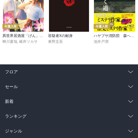
今週入荷
今週入荷
異世界居酒屋「げん」三杯目
容疑者Xの献身
ハヤブサ消防団 森へつづく道
蝉川夏哉
,
碓井ツカサ
東野圭吾
池井戸潤
フロア
総合
コミック
セール
ラノベ
小説
総合
コミック
新着
雑誌・グラビア
ビジネス・実用
ラノベ
小説
総合
コミック
ランキング
BL・TL
雑誌・グラビア
ビジネス・実用
ラノベ
小説
総合
コミック
ジャンル