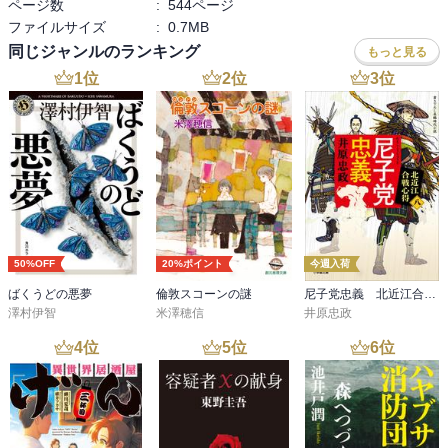
ページ数
:
544ページ
ファイルサイズ
:
0.7MB
同じジャンルのランキング
もっと見る
1
位
2
位
3
位
50%OFF
20%ポイント
今週入荷
ばくうどの悪夢
倫敦スコーンの謎
尼子党忠義 北近江合戦心得〈八〉
澤村伊智
米澤穂信
井原忠政
4
位
5
位
6
位