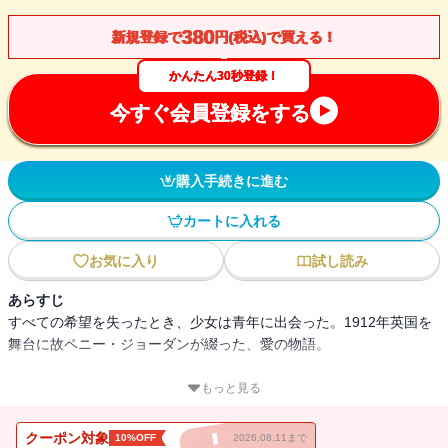
380
新規登録で
円(税込)で買える！
かんたん30秒登録！
今すぐ会員登録をする
購入手続きに進む
カートに入れる
お気に入り
試し読み
あらすじ
すべての希望を失ったとき、少女は青年に出会った。1912年英国を
舞台に故ペニー・ジョーダンが綴った、愛の物語。
最愛の母を亡くしたコニーは、冷淡で意地悪な伯母夫婦に引き取ら
もっと見る
れた。父や姉たちには会わせてもらえず、まさに灰色のみじめな
日々。愛を渇望するあまり、コニーはある日、町の青年と駆け落ち
クーポン対象
10%OFF
2026.08.11まで