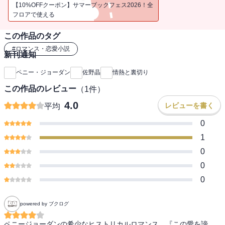
をはかる。遠くアメリカに行けばきっと世界は開けるわ……すがる
【10%OFFクーポン】サマーブックフェス2026！全
ような期待を胸に、どうにかしてタイタニック号の三等切符を手に
フロアで使える
したが、待っていたのは恋人の手ひどい裏切りだった。心身ともに
この作品のタグ
ぼろぼろに打ちのめされたコニーの前に、影のある見目麗しい青年
ハリーが現れ――。ロマンス界の巨匠が紡ぐ、時代に翻弄された少
#
ロマンス・恋愛小説
新刊通知
女の愛と運命。
ペニー・ジョーダン
佐野晶
情熱と裏切り
■情熱的な筆致で、読む者をたちまち物語の世界に引き込む、長く読
この作品のレビュー
（
1
件）
者に愛されてきたロマンス界の巨匠ペニー・ジョーダン。惜しまれ
つつ2011年にこの世を去ったペニーですが、もっと彼女の作品を読
4.0
レビューを書く
平均
みたかった、と思ってくださる方々も多いのではないでしょうか。
0
本書は、長らく未邦訳だった彼女の別名義による長編、『この愛を
諦め』に続く物語です。舞台は1912年英国。冷たい伯母夫婦のもと
1
に預けられたコニーは衝動的に駆け落ちをしますが、待っていたの
0
は愛のないみじめな毎日。かの豪華客船タイタニック号の三等切符
0
をなんとか手にし、渡米に希望を託したのですが……。どん底の絶
0
望に見舞われ傷つきながら、それでも必死に前を向こうとする、生
命力あふれるコニーの物語。彼女はやがてどんな愛を見つけるの
か……ぜひ手にとっていただきたい一冊です。
powered by ブクログ
ペニージョーダンの希少なヒストリカルロマンス。『この愛を諦