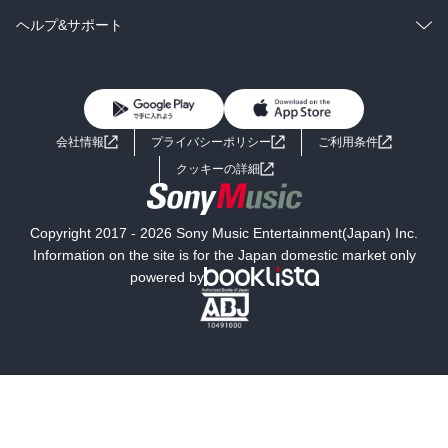
BL・TL
雑誌・グラビア
ビジネス・実用
ラノベ
小説
コミック
男性コミック
ヘルプ&サポート
BL・TL
雑誌・グラビア
ビジネス・実用
女性コミック
コミック誌
初めての方へ
ヘルプ
BL・TL
ライトノベル
男子向けラノベ
よくあるご質問
お問い合わせ
会社情報
プライバシーポリシー
ご利用条件
女子向けラノベ
小説
利用規約
クッキーの詳細
国内小説
海外小説
Copyright 2017 - 2026 Sony Music Entertainment(Japan) Inc.
ミステリー
SF
Information on the site is for the Japan domestic market only
powered by
歴史・時代小説
文学
雑誌
グラビア写真集
ボーイズラブ
ティーンズラブ
人文・思想・歴史
社会・政治・法律