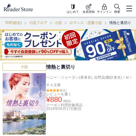
はじめて
会員登録
サインイン
検索
TOP(総合)
小説フロア
小説
ロマンス・恋愛小説
情熱と裏切り
情熱と裏切り
小説
ペニー・ジョーダン(著者名)
,
佐野晶(翻訳者名)
/
ＭＩ
ＲＡ文庫
(
1
)
レビューを書く
¥
880
(税込)
クーポン利用対象商品
2016年06月17日
配信