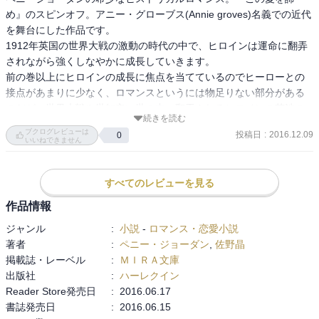
め』のスピンオフ。アニー・グローブス(Annie groves)名義での近代
を舞台にした作品です。

1912年英国の世界大戦の激動の時代の中で、ヒロインは運命に翻弄
されながら強くしなやかに成長していきます。

前の巻以上にヒロインの成長に焦点を当てているのでヒーローとの
接点があまりに少なく、ロマンスというには物足りない部分がある
のだが、世界大戦や世知辛い世の中に翻弄されるヒロインの苦渋の
続きを読む
人生は読み応えありです。

ブクログレビューは
投稿日
:
2016.12.09
0
妬みやそねみをヒロインにも容赦無く盛り込む作者なので、恋に夢
いいねできません
見た若さゆえの身勝手さや、その末路は波乱万丈です。だからこそ
作者渾身の、めったにお目にかかれない記憶に残るストーリーでは
すべてのレビューを見る
あります。

単品でも楽しめると言いたいところですが、前の巻で家族がバラバ
作品情報
ラになった経緯や、父親の再婚、姉との誤解が説明されているの
ジャンル
:
小説
-
ロマンス・恋愛小説
で、前の巻を読んでからのほうが楽しめると思われます。

著者
:
ペニー・ジョーダン
,
佐野晶
掲載誌・レーベル
:
ＭＩＲＡ文庫
あらすじなど下記

出版社
:
ハーレクイン
http://books117117.blog110.fc2.com/blog-entry-5373.html
Reader Store発売日
:
2016.06.17
書誌発売日
:
2016.06.15