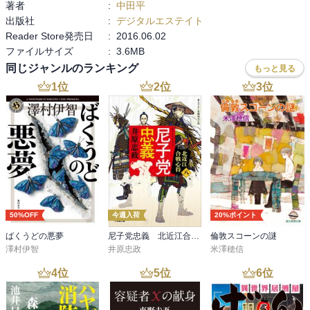
著者
:
中田平
子、圭、高橋がいたことは言うまでもない。
出版社
:
デジタルエステイト
Reader Store発売日
:
2016.06.02
ファイルサイズ
:
3.6MB
同じジャンルのランキング
もっと見る
1
位
2
位
3
位
50%OFF
今週入荷
20%ポイント
ばくうどの悪夢
尼子党忠義 北近江合戦心得〈八〉
倫敦スコーンの謎
澤村伊智
井原忠政
米澤穂信
4
位
5
位
6
位