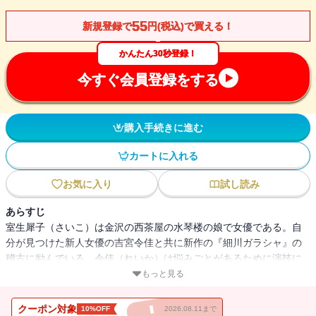
55
新規登録で
円(税込)で買える！
かんたん30秒登録！
今すぐ会員登録をする
購入手続きに進む
カートに入れる
お気に入り
試し読み
あらすじ
室生犀子（さいこ）は金沢の西茶屋の水琴楼の娘で女優である。自
分が見つけた新人女優の吉宮令佳と共に新作の『細川ガラシャ』の
稽古に励んでいる。令佳（れいか）は悩みごとがあるために演技に
迷いがある。稽古を見ていた戯曲の原作者のフォークロア学教授の
もっと見る
泉鏡（いずみかがみ）は、演技術を伝授することで令佳の悩みを救
おうとする。令佳の悩みの原因は引きこもりの弟のが新興宗教に入
クーポン対象
10%OFF
2026.08.11まで