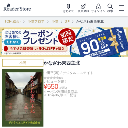
はじめて
会員登録
サインイン
検索
TOP(総合)
小説フロア
小説
かなざわ東西主北
SF
かなざわ東西主北
小説
中田平(著)
/
デジタルエステイト
(
0
)
レビューを書く
¥
550
(税込)
クーポン利用対象商品
2016年06月02日
配信