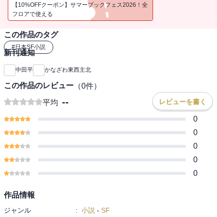
信したことであった。実は圭は新興宗教「心の友」から相次いで亡
【10%OFFクーポン】サマーブックフェス2026！全
くなった両親の遺産「風茶楼（ふうちゃろう）」の寄付を迫られて
フロアで使える
いるのであった。東京の検事職を辞めて最近金沢で弁護士を始めた
この作品のタグ
徳田秋子は犀子と鏡の共通の友人である。鏡の親戚である多美が女
将を務める主計町（かずえまち）の鍋の「太郎」で久しぶりに三人
#
日本SF小説
新刊通知
が再会した会食会で秋子が令佳の相談に乗ることが決まる。金沢を
拠点に北陸方面に信者拡大を図る宗教法人「心の友」が、偶然にも
中田平
かなざわ東西主北
水琴楼で慰労会を開くことになった。それを母の女将から聞いた犀
この作品のレビュー
（
0
件）
子は、一計を案じて、秋子と令佳を芸妓に仕立てて客を迎えた。宴
会客との話の中で西茶屋出身の夭折の天才小説家島田清次郎が水琴
--
レビューを書く
平均
楼の女将の母と泉鏡の祖母菊乃（きくの）の幼友達だったことがわ
0
かる。回想の中、自称天才の島清は同世代の芸者菊乃と水琴楼の先
代の女将から散々にたしなめられる。宴会は女将の三味線で犀子、
0
秋子、令佳の唄と踊りで華やかに盛り上がった。料理は楓茶楼の元
0
板長の高橋が圭と鏡を従えて作った極上の加賀料理だった。もとも
0
と料理を作ることが好きだった圭はすっかり料理の魅力に目覚め、
0
宗教団体から脱退して調理士を目指し、姉と共に楓茶楼の再建を決
意する。圭が高橋の下で板前見習い、令佳が女将見習いと、水琴楼
は楓茶楼の再建を目指す兄弟の修業の場となることになった。すっ
作品情報
かり迷いが晴れた令佳を従え、犀子は見事に『細川ガラシャ』を演
ジャンル
:
小説
-
SF
じきり、歌劇座の客から大喝采を浴びる。客の中には鏡、多美、秋