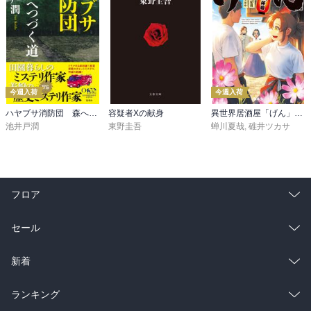
今週入荷
今週入荷
ハヤブサ消防団 森へつづく道
容疑者Xの献身
異世界居酒屋「げん」三杯目
池井戸潤
東野圭吾
蝉川夏哉
,
碓井ツカサ
フロア
総合
コミック
セール
ラノベ
小説
総合
コミック
新着
雑誌・グラビア
ビジネス・実用
ラノベ
小説
総合
コミック
ランキング