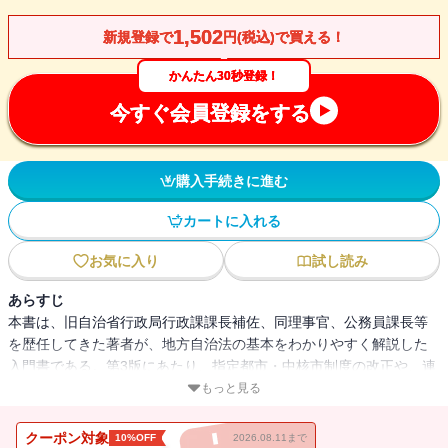
1,502
新規登録で
円(税込)で買える！
かんたん30秒登録！
今すぐ会員登録をする
購入手続きに進む
カートに入れる
お気に入り
試し読み
あらすじ
本書は、旧自治省行政局行政課課長補佐、同理事官、公務員課長等
を歴任してきた著者が、地方自治法の基本をわかりやすく解説した
入門書である。第3版にあたり、指定都市・中核市制度の改正や、連
携協約の創設など、平成26年改正を反映。
もっと見る
クーポン対象
10%OFF
2026.08.11まで