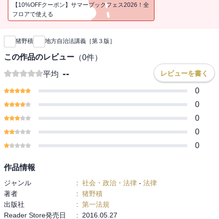
【10%OFFクーポン】サマーブックフェス2026！全
フロアで使える
新刊通知
猪野積
地方自治法講義［第３版］
この作品のレビュー
（
0
件）
--
レビューを書く
平均
0
0
0
0
0
作品情報
ジャンル
:
社会・政治・法律
-
法律
著者
:
猪野積
出版社
:
第一法規
Reader Store発売日
:
2016.05.27