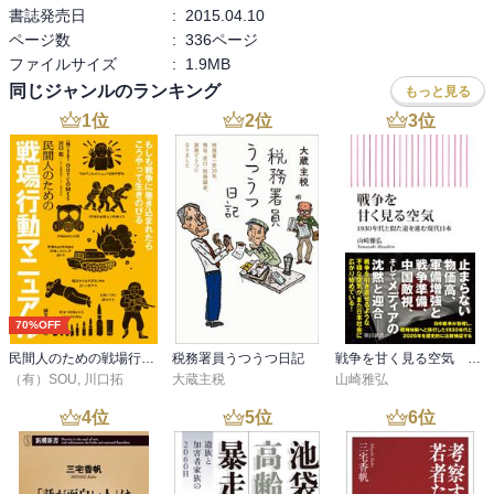
書誌発売日
:
2015.04.10
ページ数
:
336ページ
ファイルサイズ
:
1.9MB
同じジャンルのランキング
もっと見る
1
位
2
位
3
位
70%OFF
民間人のための戦場行動マニュアル
税務署員うつうつ日記
戦争を甘く見る空気 1930年代と似た道を進む現代日本
（有）SOU
,
川口拓
大蔵主税
山崎雅弘
4
位
5
位
6
位