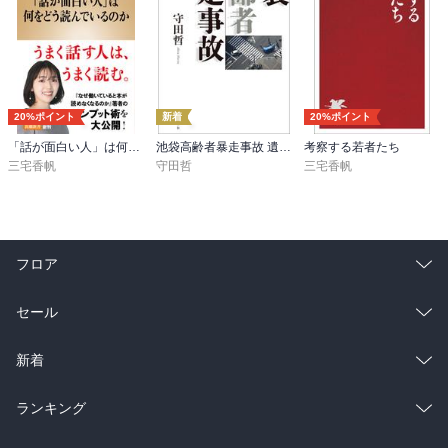
20%ポイント
新着
20%ポイント
「話が面白い人」は何をどう読んでいるのか（新潮新書）
池袋高齢者暴走事故 遺族と加害者家族の2060日
考察する若者たち
三宅香帆
守田哲
三宅香帆
フロア
総合
コミック
セール
ラノベ
小説
総合
コミック
新着
雑誌・グラビア
ビジネス・実用
ラノベ
小説
総合
コミック
ランキング