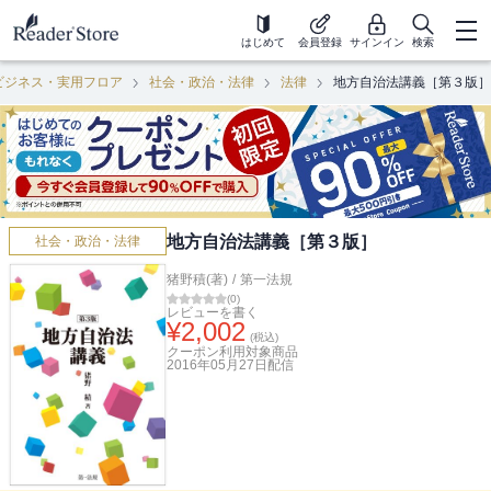
はじめて
会員登録
サインイン
検索
ビジネス・実用フロア
社会・政治・法律
法律
地方自治法講義［第３版］
地方自治法講義［第３版］
社会・政治・法律
猪野積(著)
/
第一法規
(
0
)
レビューを書く
¥
2,002
(税込)
クーポン利用対象商品
2016年05月27日
配信