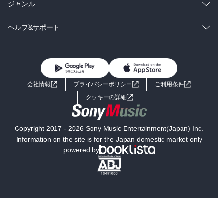
BL・TL
雑誌・グラビア
ビジネス・実用
ラノベ
小説
総合
コミック
ジャンル
BL・TL
雑誌・グラビア
ビジネス・実用
ラノベ
小説
コミック
男性コミック
ヘルプ&サポート
BL・TL
雑誌・グラビア
ビジネス・実用
女性コミック
コミック誌
初めての方へ
ヘルプ
BL・TL
ライトノベル
男子向けラノベ
よくあるご質問
お問い合わせ
会社情報
プライバシーポリシー
ご利用条件
女子向けラノベ
小説
利用規約
クッキーの詳細
国内小説
海外小説
Copyright 2017 - 2026 Sony Music Entertainment(Japan) Inc.
ミステリー
SF
Information on the site is for the Japan domestic market only
powered by
歴史・時代小説
文学
雑誌
グラビア写真集
ボーイズラブ
ティーンズラブ