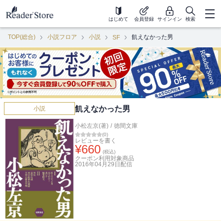
はじめて
会員登録
サインイン
検索
TOP(総合)
小説フロア
小説
飢えなかった男
SF
飢えなかった男
小説
小松左京(著)
/
徳間文庫
(
0
)
レビューを書く
¥
660
(税込)
クーポン利用対象商品
2016年04月29日
配信