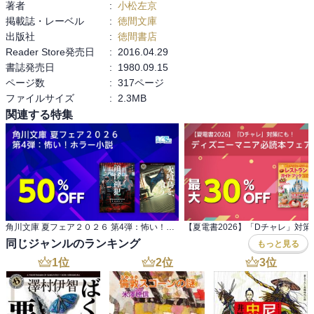
著者
:
小松左京
掲載誌・レーベル
:
徳間文庫
出版社
:
徳間書店
Reader Store発売日
:
2016.04.29
書誌発売日
:
1980.09.15
ページ数
:
317ページ
ファイルサイズ
:
2.3MB
関連する特集
角川文庫 夏フェア２０２６ 第4弾：怖い！ホラー小説
同じジャンルのランキング
もっと見る
1
位
2
位
3
位