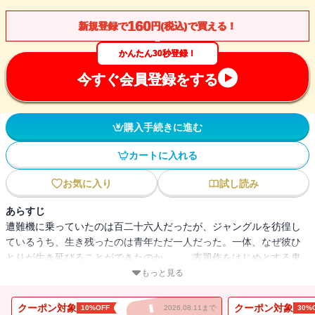
160
新規登録で
円(税込)で買える！
かんたん30秒登録！
今すぐ会員登録をする
購入手続きに進む
カートに入れる
お気に入り
試し読み
あらすじ
遭難機に乗っていたのは百二十六人だったが、ジャングルを彷徨し
ているうち、生き残ったのは青年ただ一人だった。一体、なぜ彼ひ
とりが生き延びることができたのか……。表題作をはじめとする鬼
才の異色ＳＦのほか、落語等の古典芸能から材を得た芸道小説を収
もっと見る
録。小松左京のめくるめく才能を味わえる短編集。
クーポン対象
クーポン対象
10%OFF
2026.08.11まで
30%