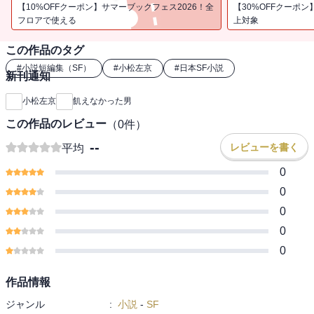
【収録作品】
【10%OFFクーポン】サマーブックフェス2026！全
【30%OFFクーポン
I
フロアで使える
上対象
飢えなかった男
この作品のタグ
出て行け！
迷い子
#
小説短編集（SF）
#
小松左京
#
日本SF小説
新刊通知
騒霊時代 ほか。
小松左京
飢えなかった男
この作品のレビュー
（
0
件）
--
レビューを書く
平均
0
0
0
0
0
作品情報
ジャンル
:
小説
-
SF