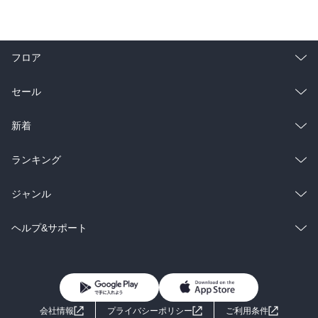
フロア
総合
コミック
セール
ラノベ
小説
総合
コミック
新着
雑誌・グラビア
ビジネス・実用
ラノベ
小説
総合
コミック
ランキング
BL・TL
雑誌・グラビア
ビジネス・実用
ラノベ
小説
総合
コミック
ジャンル
BL・TL
雑誌・グラビア
ビジネス・実用
ラノベ
小説
コミック
男性コミック
ヘルプ&サポート
BL・TL
雑誌・グラビア
ビジネス・実用
女性コミック
コミック誌
初めての方へ
ヘルプ
BL・TL
ライトノベル
男子向けラノベ
よくあるご質問
お問い合わせ
会社情報
プライバシーポリシー
ご利用条件