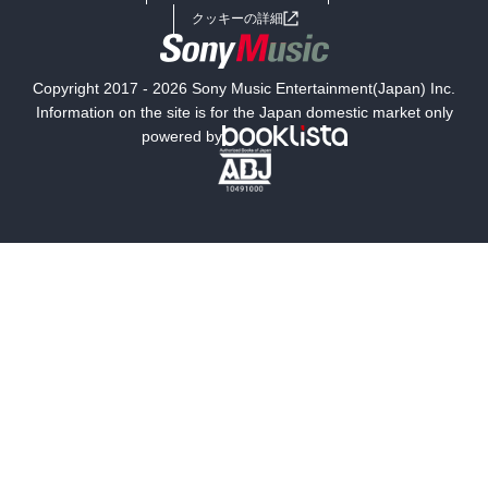
女子向けラノベ
小説
利用規約
クッキーの詳細
国内小説
海外小説
Copyright 2017 - 2026 Sony Music Entertainment(Japan) Inc.
ミステリー
SF
Information on the site is for the Japan domestic market only
powered by
歴史・時代小説
文学
雑誌
グラビア写真集
ボーイズラブ
ティーンズラブ
人文・思想・歴史
社会・政治・法律
ビジネス・経済
サイエンス・テクノロジー
コンピュータ・情報
くらし・家庭
料理・酒
ファッション・美容・ダイエット