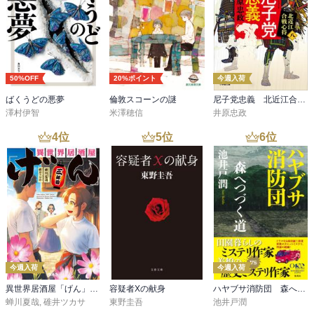
50%OFF
20%ポイント
今週入荷
ばくうどの悪夢
倫敦スコーンの謎
尼子党忠義 北近江合戦心得〈八〉
澤村伊智
米澤穂信
井原忠政
4
位
5
位
6
位
今週入荷
今週入荷
異世界居酒屋「げん」三杯目
容疑者Xの献身
ハヤブサ消防団 森へつづく道
蝉川夏哉
,
碓井ツカサ
東野圭吾
池井戸潤