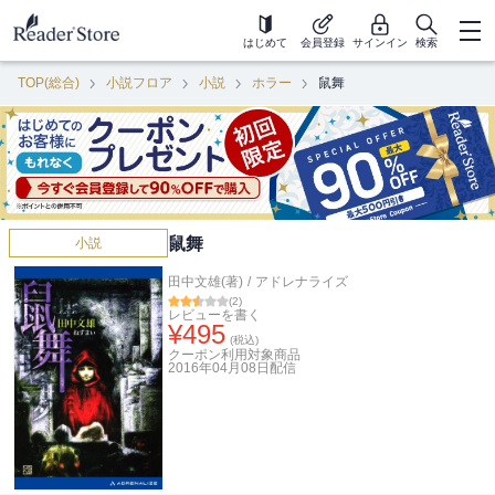
はじめて
会員登録
サインイン
検索
TOP(総合)
小説フロア
小説
ホラー
鼠舞
鼠舞
小説
田中文雄(著)
/
アドレナライズ
(
2
)
レビューを書く
¥
495
(税込)
クーポン利用対象商品
2016年04月08日
配信