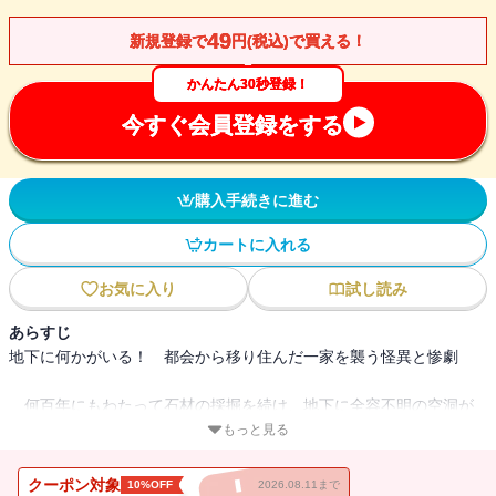
49
新規登録で
円(税込)で買える！
かんたん30秒登録！
今すぐ会員登録をする
購入手続きに進む
カートに入れる
お気に入り
試し読み
あらすじ
地下に何かがいる！ 都会から移り住んだ一家を襲う怪異と惨劇
何百年にもわたって石材の採掘を続け、地下に全容不明の空洞が
広がっている過疎の町。石店を継いで都会から移り住んだ一家は、
もっと見る
闇からの声を聞き、怪異を目にする。繰り返される惨劇から逃れる
すべはあるのか？ そして、その町を目指して逃亡した脱獄囚の目
クーポン対象
10%OFF
2026.08.11まで