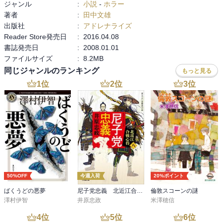
ジャンル
:
小説
-
ホラー
著者
:
田中文雄
出版社
:
アドレナライズ
Reader Store発売日
:
2016.04.08
書誌発売日
:
2008.01.01
ファイルサイズ
:
8.2MB
同じジャンルのランキング
もっと見る
1
位
2
位
3
位
50%OFF
今週入荷
20%ポイント
ばくうどの悪夢
尼子党忠義 北近江合戦心得〈八〉
倫敦スコーンの謎
澤村伊智
井原忠政
米澤穂信
4
位
5
位
6
位