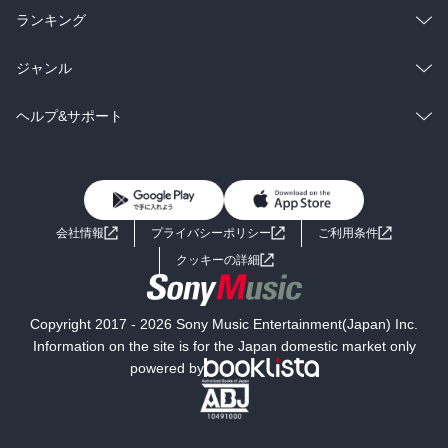
雑誌・グラビア
ビジネス・実用
ラノベ
小説
総合
コミック
ランキング
BL・TL
雑誌・グラビア
ビジネス・実用
ラノベ
小説
総合
コミック
ジャンル
BL・TL
雑誌・グラビア
ビジネス・実用
ラノベ
小説
コミック
男性コミック
ヘルプ&サポート
BL・TL
雑誌・グラビア
ビジネス・実用
女性コミック
コミック誌
初めての方へ
ヘルプ
BL・TL
ライトノベル
男子向けラノベ
よくあるご質問
お問い合わせ
会社情報
プライバシーポリシー
ご利用条件
女子向けラノベ
小説
利用規約
クッキーの詳細
国内小説
海外小説
Copyright 2017 - 2026 Sony Music Entertainment(Japan) Inc.
ミステリー
SF
Information on the site is for the Japan domestic market only
powered by
歴史・時代小説
文学
雑誌
グラビア写真集