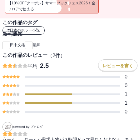
的と運命は…。長編サスペンス・ホラー。
【10%OFFクーポン】サマーブックフェス2026！全
フロアで使える
●田中文雄（たなか・ふみお）
この作品のタグ
1941年東京生まれ。早稲田大学卒業後、東宝入社。70年代を中心に
プロデューサーとして映画製作に携わる。1974年に『夏の旅人』で
#
日本のホラー小説
新刊通知
早川書房ＳＦ三大コンテスト佳作入選。1975年に『さすらい』で幻
影城新人賞佳作入選。1986年東宝を退社して作家専業となり、ミス
田中文雄
鼠舞
テリー、ホラー、ＳＦバイオレンスなどに健筆をふるう。草薙圭一
この作品のレビュー
（
2
件）
郎名義では時代小説、架空戦記も発表している。
2.5
レビューを書く
平均
0
0
1
1
0
powered by ブクログ
うーん……なーんか登場人物が２時間ドラマ風なんだよなぁ、ちょ