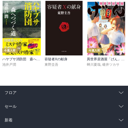
今週入荷
今週入荷
ハヤブサ消防団 森へつづく道
容疑者Xの献身
異世界居酒屋「げん」三杯目
池井戸潤
東野圭吾
蝉川夏哉
,
碓井ツカサ
フロア
総合
コミック
セール
ラノベ
小説
総合
コミック
新着