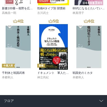
70%OFF
新書100冊～視野を広げる読書～
性格4タイプ別 習慣術
80代になるとたいていボケるか死ぬ。70代は神様から与えられた特別な時間
高橋昌一郎
古川武士
林真理子
4
位
5
位
6
位
今週入荷
新着
千利休と戦国武将
ドキュメント 軍人たちの戦後 ～証言・資料で辿る生還者の数奇な運命～（小学館新書）
戦国史のミカタ
本郷和人
神立尚紀
本郷和人
フロア