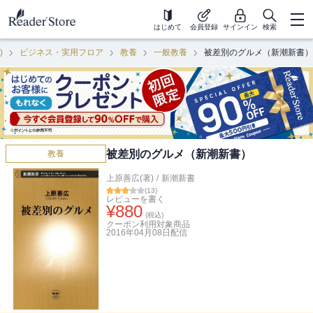
はじめて
会員登録
サインイン
検索
)
ビジネス・実用フロア
教養
一般教養
被差別のグルメ（新潮新書）
被差別のグルメ（新潮新書）
教養
上原善広(著)
/
新潮新書
(
13
)
レビューを書く
¥
880
(税込)
クーポン利用対象商品
2016年04月08日
配信