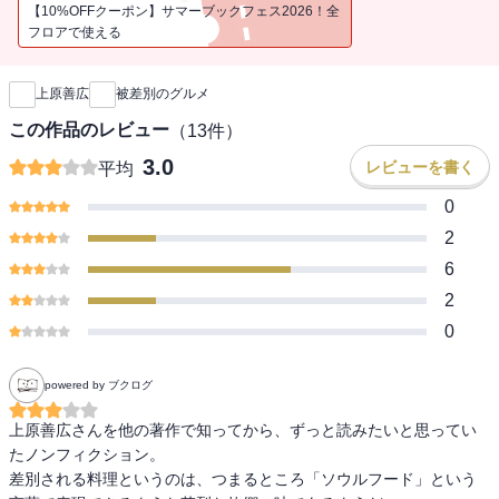
が描く傑作ノンフィクション。
【10%OFFクーポン】サマーブックフェス2026！全
フロアで使える
新刊通知
上原善広
被差別のグルメ
この作品のレビュー
（
13
件）
3.0
レビューを書く
平均
0
2
6
2
0
powered by ブクログ
上原善広さんを他の著作で知ってから、ずっと読みたいと思ってい
たノンフィクション。

差別される料理というのは、つまるところ「ソウルフード」という