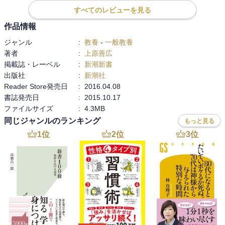
「熱源」を読むとどのような扱いだったのかよくわかりますのでお
すべてのレビューを見る
勧めです。

第二次世界大戦後に日本に残った人々は、日本国籍ももらえずとて
作品情報
つもなく苦労したそうで、今では表立ってウィルタ、ニブフである
ジャンル
:
教養
-
一般教養
と公表する人もいらっしゃらないそうです。

著者
:
上原善広
日本人は単一民族と子供の頃から教えられて来ましたが、それを聞
掲載誌・レーベル
:
新潮新書
いて日本国内の少数民族の人々はどう思ったのかなと思うとモヤモ
出版社
:
新潮社
ヤした気分になります。
Reader Store発売日
:
2016.04.08
書誌発売日
:
2015.10.17
ファイルサイズ
:
4.3MB
同じジャンルのランキング
もっと見る
1
位
2
位
3
位