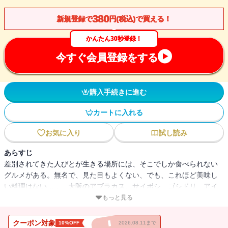
380
新規登録で
円(税込)で買える！
かんたん30秒登録！
今すぐ会員登録をする
購入手続きに進む
カートに入れる
お気に入り
試し読み
あらすじ
差別されてきた人びとが生きる場所には、そこでしか食べられない
グルメがある。無名で、見た目もよくない、でも、これほど美味し
い料理はない……。大阪のアブラカス、サイボシ、ゴシドリ。アイ
ヌの鹿肉、川魚、鍋料理。北方少数民族の魚皮でつくったデザー
もっと見る
ト。沖縄の島々に伝わるイラブー、ソテツ。そして在日韓国・朝鮮
人から広がった焼肉など。垂涎の美味と異色の食文化を大宅賞作家
クーポン対象
10%OFF
2026.08.11まで