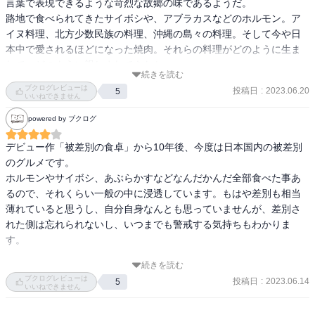
言葉で表現できるような苛烈な故郷の味であるようだ。

路地で食べられてきたサイボシや、アブラカスなどのホルモン。ア
イヌ料理、北方少数民族の料理、沖縄の島々の料理。そして今や日
本中で愛されるほどになった焼肉。それらの料理がどのように生ま
れて、どのように親しまれてきたか。

続きを読む
こうした料理が生まれた背景や由縁を知るのって、とても意義深い
ブクログレビューは
投稿日
:
2023.06.20
5
ことだと思う。「食」がもつパワーは凄い。
いいねできません
powered by ブクログ
デビュー作「被差別の食卓」から10年後、今度は日本国内の被差別
のグルメです。

ホルモンやサイボシ、あぶらかすなどなんだかんだ全部食べた事あ
るので、それくらい一般の中に浸透しています。もはや差別も相当
薄れていると思うし、自分自身なんとも思っていませんが、差別さ
れた側は忘れられないし、いつまでも警戒する気持ちもわかりま
す。

続きを読む
アイヌ、オロッコ(ウィルタ)ギリヤーク(ニブフ)の部分がとても印象
ブクログレビューは
投稿日
:
2023.06.14
5
的で、とても有名なアイヌに関しては知っていますが、後述の二民
いいねできません
族に関してはほぼ知らないし知られていません。直木賞受賞作の