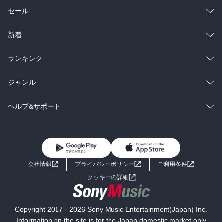
総合
コミック
セール
ラノベ
小説
総合
コミック
新着
雑誌・グラビア
ビジネス・実用
ラノベ
小説
総合
コミック
ランキング
BL・TL
雑誌・グラビア
ビジネス・実用
ラノベ
小説
総合
コミック
ジャンル
BL・TL
雑誌・グラビア
ビジネス・実用
ラノベ
小説
コミック
男性コミック
ヘルプ&サポート
BL・TL
雑誌・グラビア
ビジネス・実用
女性コミック
コミック誌
初めての方へ
ヘルプ
BL・TL
ライトノベル
男子向けラノベ
よくあるご質問
お問い合わせ
会社情報
プライバシーポリシー
ご利用条件
女子向けラノベ
小説
利用規約
クッキーの詳細
国内小説
海外小説
Copyright 2017 - 2026 Sony Music Entertainment(Japan) Inc.
ミステリー
SF
Information on the site is for the Japan domestic market only