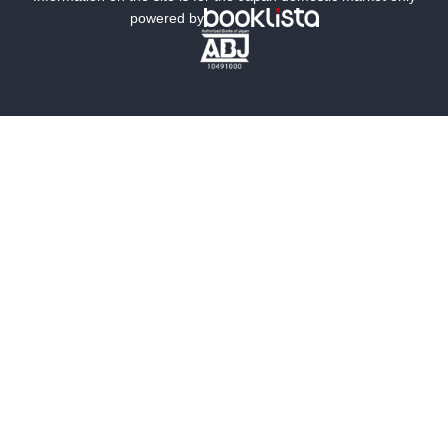
powered by
歴史・時代小説
文学
雑誌
グラビア写真集
ボーイズラブ
ティーンズラブ
人文・思想・歴史
社会・政治・法律
ビジネス・経済
サイエンス・テクノロジー
コンピュータ・情報
くらし・家庭
料理・酒
ファッション・美容・ダイエット
ホビー&カルチャー
スポーツ・アウトドア
地図・ガイド
エンターテイメント