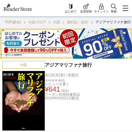
はじめて
会員登録
サインイン
検索
TOP(総合)
小説フロア
小説
旅行記・紀行
アジアマリファナ旅行
アジアマリファナ旅行
小説
谷口狂至(著)
/
彩図社
(
0
)
レビューを書く
¥
641
(税込)
クーポン利用対象商品
2016年04月01日
配信