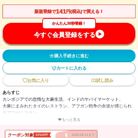
141
新規登録で
円(税込)で買える！
かんたん30秒登録！
今すぐ会員登録をする
購入手続きに進む
カートに入れる
お気に入り
試し読み
あらすじ
カンボジアでの怠惰な大麻生活、インドのヤバイマーケット、
大麻にまみれたタイのレストラン、アフガン戦争の余波が感じられ
るアフガニスタン、
大麻の名産地ラオス、旅行者たちの楽園パキスタン、そして超親日
もっと見る
国家のバングラデシュ…。
アジア８ヶ国を巡る、吸いまくり紀行18編！
クーポン対象
10%OFF
2026.08.11まで