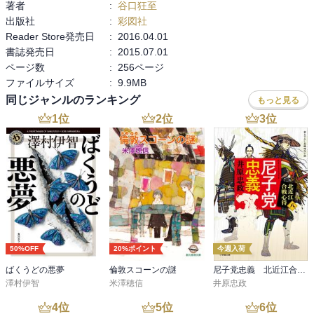
著者
:
谷口狂至
出版社
:
彩図社
Reader Store発売日
:
2016.04.01
書誌発売日
:
2015.07.01
ページ数
:
256ページ
ファイルサイズ
:
9.9MB
同じジャンルのランキング
もっと見る
1
位
2
位
3
位
50%OFF
20%ポイント
今週入荷
ばくうどの悪夢
倫敦スコーンの謎
尼子党忠義 北近江合戦心得〈八〉
澤村伊智
米澤穂信
井原忠政
4
位
5
位
6
位