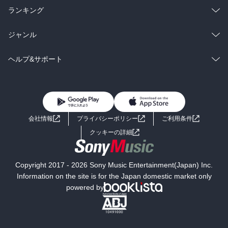
雑誌・グラビア
ビジネス・実用
ラノベ
小説
総合
コミック
ランキング
BL・TL
雑誌・グラビア
ビジネス・実用
ラノベ
小説
総合
コミック
ジャンル
BL・TL
雑誌・グラビア
ビジネス・実用
ラノベ
小説
コミック
男性コミック
ヘルプ&サポート
BL・TL
雑誌・グラビア
ビジネス・実用
女性コミック
コミック誌
初めての方へ
ヘルプ
BL・TL
ライトノベル
男子向けラノベ
よくあるご質問
お問い合わせ
会社情報
プライバシーポリシー
ご利用条件
女子向けラノベ
小説
利用規約
クッキーの詳細
国内小説
海外小説
Copyright 2017 - 2026 Sony Music Entertainment(Japan) Inc.
ミステリー
SF
Information on the site is for the Japan domestic market only
powered by
歴史・時代小説
文学
雑誌
グラビア写真集