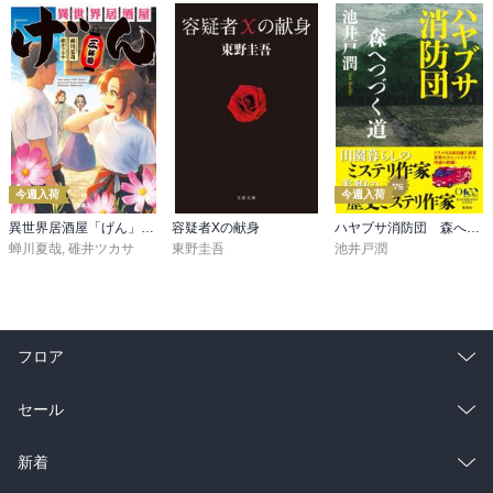
今週入荷
今週入荷
異世界居酒屋「げん」三杯目
容疑者Xの献身
ハヤブサ消防団 森へつづく道
蝉川夏哉
,
碓井ツカサ
東野圭吾
池井戸潤
フロア
総合
コミック
セール
ラノベ
小説
総合
コミック
新着