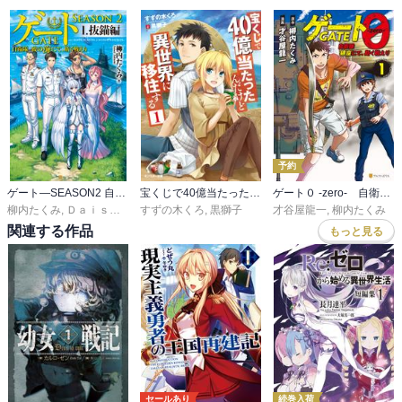
予約
ゲート―SEASON2 自衛隊 彼の海にて、斯く戦えり
宝くじで40億当たったんだけど異世界に移住する
ゲート０ -zero- 自衛隊 銀座にて、斯く戦えり
柳内たくみ
,
ＤａｉｓｕｋｅＩｚｕｋａ
すずの木くろ
,
黒獅子
才谷屋龍一
,
柳内たくみ
関連する作品
もっと見る
セールあり
続巻入荷