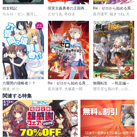
幼女戦記
現実主義勇者の王国再建記
Re：ゼロから始める異世界生活 短編集
カルロ・ゼン
,
篠月しのぶ
どぜう丸
,
冬ゆき
長月達平
,
福きつね
,
大塚真一郎
六畳間の侵略者！？
Re：ゼロから始める異世界生活 Ex
無職転生 ～蛇足編～
健速
,
ポコ
長月達平
,
大塚真一郎
理不尽な孫の手
,
シロタカ
関連する特集