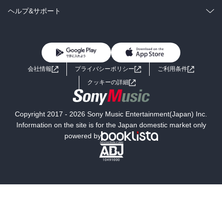
BL・TL
雑誌・グラビア
ビジネス・実用
ラノベ
小説
コミック
男性コミック
ヘルプ&サポート
BL・TL
雑誌・グラビア
ビジネス・実用
女性コミック
コミック誌
初めての方へ
ヘルプ
BL・TL
ライトノベル
男子向けラノベ
よくあるご質問
お問い合わせ
会社情報
プライバシーポリシー
ご利用条件
女子向けラノベ
小説
利用規約
クッキーの詳細
国内小説
海外小説
Copyright 2017 - 2026 Sony Music Entertainment(Japan) Inc.
ミステリー
SF
Information on the site is for the Japan domestic market only
powered by
歴史・時代小説
文学
雑誌
グラビア写真集
ボーイズラブ
ティーンズラブ
人文・思想・歴史
社会・政治・法律