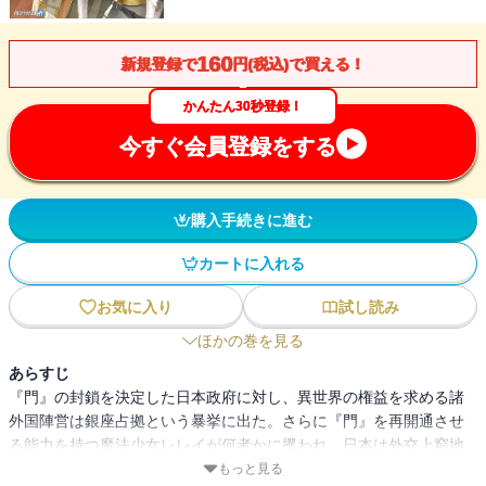
160
新規登録で
円(税込)で買える！
かんたん30秒登録！
今すぐ会員登録をする
購入手続きに進む
カートに入れる
お気に入り
試し読み
ほかの巻を見る
あらすじ
『門』の封鎖を決定した日本政府に対し、異世界の権益を求める諸
外国陣営は銀座占拠という暴挙に出た。さらに『門』を再開通させ
る能力を持つ魔法少女レレイが何者かに攫われ、日本は外交上窮地
に追い込まれていく。その頃『特地』では、自衛隊の進撃の前に防
もっと見る