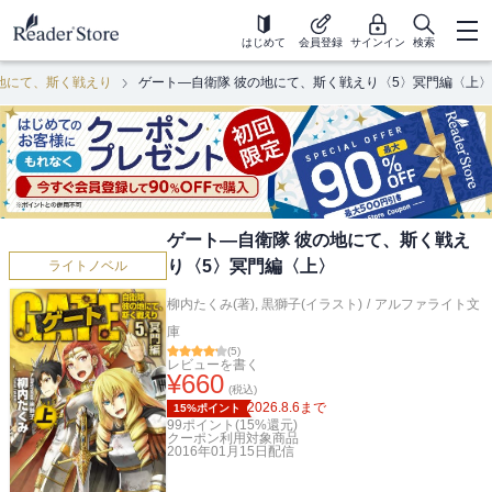
はじめて
会員登録
サインイン
検索
地にて、斯く戦えり
ゲート―自衛隊 彼の地にて、斯く戦えり〈5〉冥門編〈上〉
ゲート―自衛隊 彼の地にて、斯く戦え
り〈5〉冥門編〈上〉
ライトノベル
柳内たくみ(著)
,
黒獅子(イラスト)
/
アルファライト文
庫
(
5
)
レビューを書く
¥
660
(税込)
2026.8.6
まで
15%ポイント
99
ポイント(
15
%還元)
クーポン利用対象商品
2016年01月15日
配信