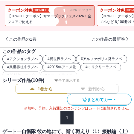
戦一方だったはずのゾルザル軍主力が、ピニャ率いる正統政府軍の
本拠地イタリカを急襲。巨大帝国を二分する内乱は、ついに最終決
クーポン対象
クーポン対象
10%OFF
2026.08.11まで
30%
戦の時を迎える――！
【10%OFFクーポン】サマーブックフェス2026！全
【30%OFFクーポ
フロアで使える
ノベなど 6,100冊以
この作品の1巻
この作品の最新巻
この作品のタグ
#
アクションラノベ
#
異世界ラノベ
#
アルファポリス発ラノベ
#
異世界往来ラノベ
#
2015年アニメ化
#
ミリタリーラノベ
#
2016年アニメ化
#
ハーレムラノベ
シリーズ作品(
10
件)
全て表示する
1巻から
新刊から
まとめてカート
※無料、予約、入荷通知のコンテンツはカートに追加されません。
1
ゲート―自衛隊 彼の地にて、斯く戦えり〈1〉接触編〈上〉