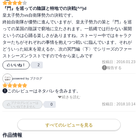
『門』を巡っての陰謀と特地での決戦(^^)d
皇太子勢力vs自衛隊勢力の決戦です。

終始自衛隊が優勢に進んでいますが、皇太子勢力の策と『門』を巡
っての某国の陰謀で窮地に立たされます。一筋縄では行かない展開
というのは心踊る楽しさがありますね。ストーリー中ではキャラク
ターたちがそれぞれの事情を抱えつつ戦いに臨んでいます。それが
どういった結末を迎えるか、次の冥門編〈下〉でシリーズのファー
ストシーズンラストですので今から楽しみです
投稿日
:
2016.01.23
いいね！
2
報告する
powered by ブクログ
このレビューはネタバレを含みます。
続きを読む
そして、話はクライマックスへ（最終巻で伏線全部回収できるのか
ブクログレビューは
な？）[more]

投稿日
:
2018.10.14
0
いいねできません
ところで、さんざんテュカの衣装について言及されているのにカラ
ー挿絵になってない件。

皇帝、ﾏﾁﾞ皇帝の噐。

すべてのレビューを見る
ついに、銀座で諸外国（主に中国）の実力行使。

作品情報