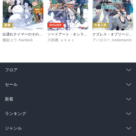
新着
30%OFF
今週入荷
出遅れテイマーのその日暮らし 16
ソードアート・オンライン29 ユナイタル・リングVIII
クズレス・オブリージュ６ 18禁ゲー世界のクズ悪役に転生してしまった俺は、原作知識の力でどうしてもモブ人生をつかみ取りたい【電子特別版】
棚架ユウ
,
Nardack
川原礫
,
ａｂｅｃ
アバタロー
,
kodamazon
フロア
総合
コミック
セール
ラノベ
小説
総合
コミック
新着
雑誌・グラビア
ビジネス・実用
ラノベ
小説
総合
コミック
ランキング
BL・TL
雑誌・グラビア
ビジネス・実用
ラノベ
小説
総合
コミック
ジャンル