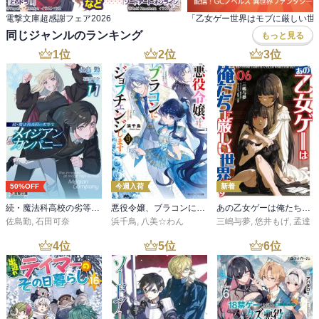
電撃文庫超感謝フェア2026
同じジャンルのランキング
もっと見る
1
位
2
位
3
位
50%OFF
今週入荷
新着
続・魔法科高校の劣等生 メイジアン・カンパニー(11)
悪役令嬢、ブラコンにジョブチェンジします９【電子特典付き】
あの乙女ゲーは俺たちに厳しい世界です 6
佐島勤
,
石田可奈
浜千鳥
,
八美☆わん
三嶋与夢
,
悠井もげ
,
孟達
4
位
5
位
6
位