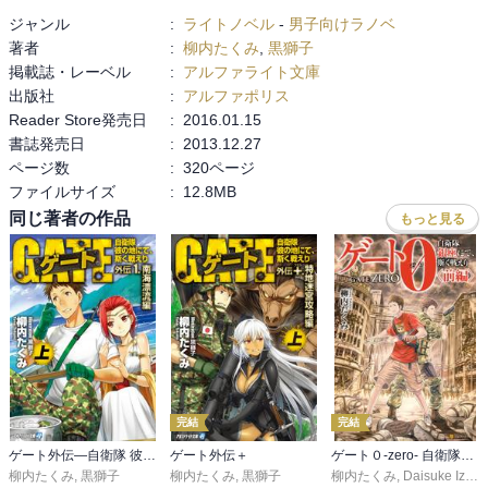
ディアボと中国がそんなに上手く繋がれるとは思えないんだよねと
ジャンル
:
ライトノベル
-
男子向けラノベ
か。
著者
:
柳内たくみ
,
黒獅子
掲載誌・レーベル
:
アルファライト文庫
出版社
:
アルファポリス
Reader Store発売日
:
2016.01.15
書誌発売日
:
2013.12.27
ページ数
:
320ページ
ファイルサイズ
:
12.8MB
同じ著者の作品
もっと見る
完結
完結
ゲート外伝―自衛隊 彼の地にて、斯く戦えり
ゲート外伝＋
ゲート０-zero- 自衛隊 銀座にて、斯く戦えり
柳内たくみ
,
黒獅子
柳内たくみ
,
黒獅子
柳内たくみ
,
Daisuke Izuka