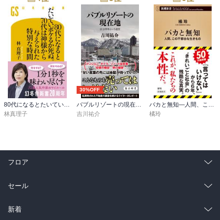
30%OFF
80代になるとたいていボケるか死ぬ。70代は神様から与えられた特別な時間
バブルリゾートの現在地 区分所有という迷宮
バカと無知―人間、この不都合な生きもの―（新潮新書）
林真理子
吉川祐介
橘玲
フロア
総合
コミック
セール
ラノベ
小説
総合
コミック
新着