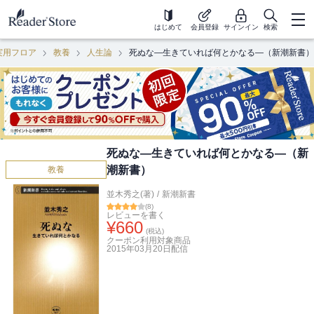
はじめて
会員登録
サインイン
検索
実用フロア
教養
人生論
死ぬな―生きていれば何とかなる―（新潮新書）
死ぬな―生きていれば何とかなる―（新
潮新書）
教養
並木秀之(著)
/
新潮新書
(
8
)
レビューを書く
¥
660
(税込)
クーポン利用対象商品
2015年03月20日
配信