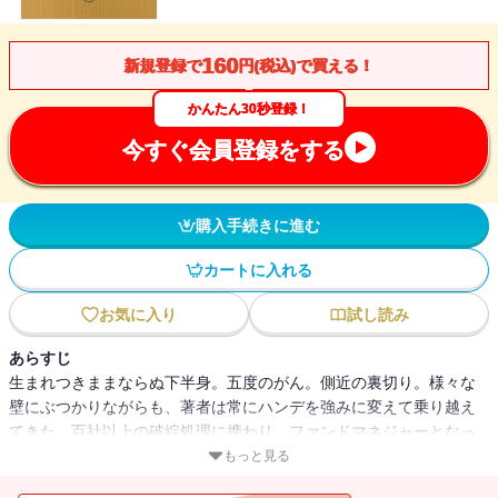
160
新規登録で
円(税込)で買える！
かんたん30秒登録！
今すぐ会員登録をする
購入手続きに進む
カートに入れる
お気に入り
試し読み
あらすじ
生まれつきままならぬ下半身。五度のがん。側近の裏切り。様々な
壁にぶつかりながらも、著者は常にハンデを強みに変えて乗り越え
てきた。百社以上の破綻処理に携わり、ファンドマネジャーとなっ
た今、半生を振り返りこう断言する。「生きてさえいれば何とかな
もっと見る
る」と。「土下座担当」という仕事、裏社会の面々の図太さ、学歴