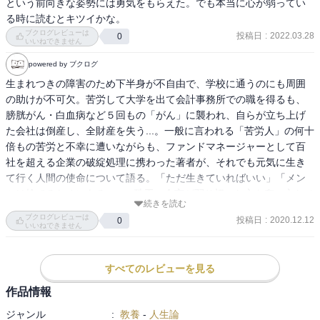
という前向きな姿勢には勇気をもらえた。でも本当に心が弱ってい
る時に読むとキツイかな。
ブクログレビューは
投稿日
:
2022.03.28
0
いいねできません
powered by ブクログ
生まれつきの障害のため下半身が不自由で、学校に通うのにも周囲
の助けが不可欠。苦労して大学を出て会計事務所での職を得るも、
膀胱がん・白血病など５回もの「がん」に襲われ、自らが立ち上げ
た会社は倒産し、全財産を失う...。一般に言われる「苦労人」の何十
倍もの苦労と不幸に遭いながらも、ファンドマネージャーとして百
社を超える企業の破綻処理に携わった著者が、それでも元気に生き
て行く人間の使命について語る。「ただ生きていればいい」「メン
ツは捨てるためにある」...。珠玉の金言が弱り切った心を奮い立たせ
続きを読む
てくれる一冊。
ブクログレビューは
投稿日
:
2020.12.12
0
いいねできません
すべてのレビューを見る
作品情報
ジャンル
:
教養
-
人生論