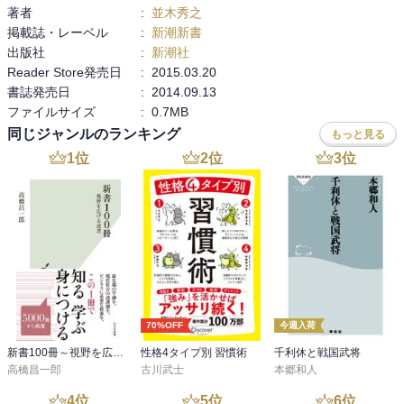
著者
:
並木秀之
掲載誌・レーベル
:
新潮新書
出版社
:
新潮社
Reader Store発売日
:
2015.03.20
書誌発売日
:
2014.09.13
ファイルサイズ
:
0.7MB
同じジャンルのランキング
もっと見る
1
位
2
位
3
位
70%OFF
今週入荷
新書100冊～視野を広げる読書～
性格4タイプ別 習慣術
千利休と戦国武将
高橋昌一郎
古川武士
本郷和人
4
位
5
位
6
位