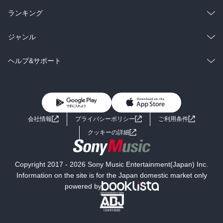
雑誌・グラビア
ビジネス・実用
ラノベ
小説
総合
コミック
ランキング
BL・TL
雑誌・グラビア
ビジネス・実用
ラノベ
小説
総合
コミック
ジャンル
BL・TL
雑誌・グラビア
ビジネス・実用
ラノベ
小説
コミック
男性コミック
ヘルプ&サポート
BL・TL
雑誌・グラビア
ビジネス・実用
女性コミック
コミック誌
初めての方へ
ヘルプ
BL・TL
ライトノベル
男子向けラノベ
よくあるご質問
お問い合わせ
会社情報
プライバシーポリシー
ご利用条件
女子向けラノベ
小説
利用規約
クッキーの詳細
国内小説
海外小説
Copyright 2017 - 2026 Sony Music Entertainment(Japan) Inc.
ミステリー
SF
Information on the site is for the Japan domestic market only
powered by
歴史・時代小説
文学
雑誌
グラビア写真集