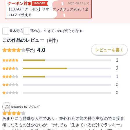
エリートのひ弱さ……壮絶な体験から導き出された、弱者の戦略と
クーポン対象
10%OFF
2026.08.11まで
命の意味。
【10%OFFクーポン】サマーブックフェス2026！全
フロアで使える
新刊通知
並木秀之
死ぬな―生きていれば何とかなる―
この作品のレビュー
（
8
件）
4.0
レビューを書く
平均
1
2
1
0
0
powered by ブクログ
あまりにも特殊な人生であり、並外れた才能の持ち主なので直接参
考になるものは少ないが、それでも『生きているだけでラッキー』