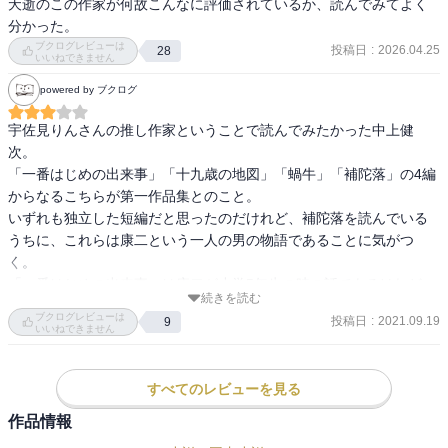
夭逝のこの作家が何故こんなに評価されているか、読んでみてよく
分かった。
ブクログレビューは
投稿日
:
2026.04.25
28
いいねできません
powered by ブクログ
宇佐見りんさんの推し作家ということで読んでみたかった中上健
次。

「一番はじめの出来事」「十九歳の地図」「蝸牛」「補陀落」の4編
からなるこちらが第一作品集とのこと。

いずれも独立した短編だと思ったのだけれど、補陀落を読んでいる
うちに、これらは康二という一人の男の物語であることに気がつ
く。

「一番はじめの出来事」は康二が小学5年生の時の話であるけれど、
続きを読む
仲間と秘密基地をつくって遊んだりする無邪気さ、無垢さが、家族
ブクログレビューは
投稿日
:
2021.09.19
9
の父親がわりだった兄やんの自殺を経験していっぺんに損なわれて
いいねできません
いく様が苦しかった。子供は無知で、無力で、でもそれは救いでも
あった。ずっと子供でいられたらよかった。多分これは重松清の疾
すべてのレビューを見る
走を読んだ時にも感じた閉塞感。

ひとつひとつの短編としてみた中では、「補陀落」がいちばん好
作品情報
き。女と遊ぶ金をせびるために姉のところにやってきた康二。そこ