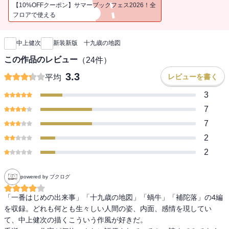
【10%OFFクーポン】サマーブックフェス2026！全
フロアで使える
新刊通知
中上健次
新装新版 十九歳の地図
この作品のレビュー
（
24
件）
3.3
レビューを書く
平均
3
7
7
2
2
powered by ブクログ
「一番はじめの出来事」「十九歳の地図」「蝸牛」「補陀落」の4編
を収録。どれも何とも生々しい人間の姿、内面、感情を現してい
て、中上健次の描くこういう作風が好きだ。
