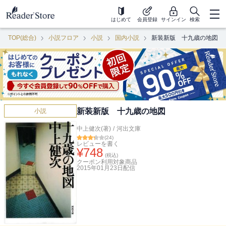
はじめて
会員登録
サインイン
検索
TOP(総合)
小説フロア
小説
国内小説
新装新版 十九歳の地図
新装新版 十九歳の地図
小説
中上健次(著)
/
河出文庫
(
24
)
レビューを書く
¥
748
(税込)
クーポン利用対象商品
2015年01月23日
配信