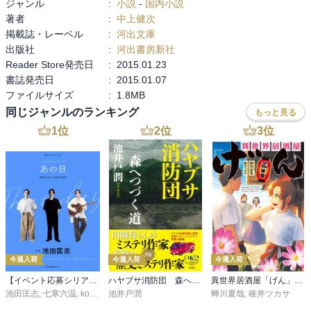
ジャンル
:
小説
-
国内小説
で姉からえんえんと語られる聞き飽きた家族の話。この文体は宇佐
著者
:
中上健次
見りんさんのデビュー作「かか」に色濃く影響しているようにも思
掲載誌・レーベル
:
河出文庫
った。

出版社
:
河出書房新社
きっと宇佐見りんさんが紹介してなかったら読む機会はなかったか
Reader Store発売日
:
2015.01.23
もしれない。泥臭さがとても好みだったので、今後もいろいろ読ん
書誌発売日
:
2015.01.07
でみたい。
ファイルサイズ
:
1.8MB
同じジャンルのランキング
もっと見る
1
位
2
位
3
位
今週入荷
今週入荷
今週入荷
【イベント応募シリアルコード付】池田匡志出演・オーディオフォトブック「あの日」SPECIAL EDITION（音声／動画付）
ハヤブサ消防団 森へつづく道
異世界居酒屋「げん」三杯目
池田匡志
,
七寒六温
,
konoko58
池井戸潤
,
村崎キコ
蝉川夏哉
,
碓井ツカサ