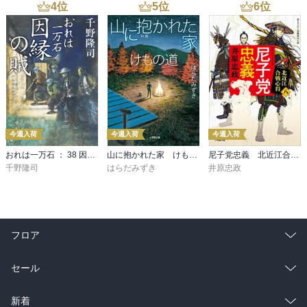
4
位
5
位
6
位
今週入荷
今週入荷
今週入荷
おれは一万石 ： 38 因縁の賊
山に抱かれた家 けもの道
尼子党忠義 北近江合戦心得〈八〉
千野隆司
はらだみずき
井原忠政
フロア
総合
コミック
セール
ラノベ
小説
総合
コミック
新着