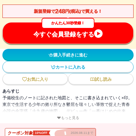
248
新規登録で
円(税込)で買える！
かんたん30秒登録！
今すぐ会員登録をする
購入手続きに進む
カートに入れる
お気に入り
試し読み
あらすじ
予備校生のノートに記された地図と、そこに書き込まれていく×印。
東京で生活する少年の拠り所なき鬱屈を瑞々しい筆致で捉えた青春
小説の金字塔「十九歳の地図」、デビュー作「一番はじめの出来
事」他「蝸牛」「補陀落」を収録。戦後日本文学を代表する作家の
もっと見る
第一作品集。
クーポン対象
10%OFF
2026.08.11まで