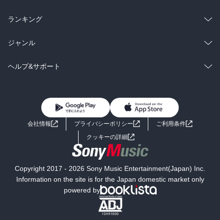
雑誌・グラビア
ビジネス・実用
ラノベ
小説
総合
コミック
ランキング
BL・TL
雑誌・グラビア
ビジネス・実用
ラノベ
小説
総合
コミック
ジャンル
BL・TL
雑誌・グラビア
ビジネス・実用
ラノベ
小説
コミック
男性コミック
ヘルプ&サポート
BL・TL
雑誌・グラビア
ビジネス・実用
女性コミック
コミック誌
初めての方へ
ヘルプ
BL・TL
ライトノベル
男子向けラノベ
よくあるご質問
お問い合わせ
会社情報
プライバシーポリシー
ご利用条件
女子向けラノベ
小説
利用規約
クッキーの詳細
国内小説
海外小説
Copyright 2017 - 2026 Sony Music Entertainment(Japan) Inc.
ミステリー
SF
Information on the site is for the Japan domestic market only
powered by
歴史・時代小説
文学