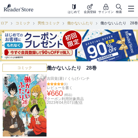
はじめて
会員登録
サインイン
検索
フロア
コミック
男性コミック
働かないふたり
働かないふたり 28巻
働かないふたり 28巻
コミック
吉田覚(著)
/
くらげバンチ
(
1
)
レビューを書く
¥
660
(税込)
クーポン利用対象商品
2023年04月07日
配信