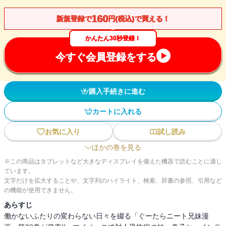
160
新規登録で
円(税込)で買える！
かんたん30秒登録！
今すぐ会員登録をする
購入手続きに進む
カートに入れる
お気に入り
試し読み
ほかの巻を見る
※この商品はタブレットなど大きなディスプレイを備えた機器で読むことに適し
ています。
文字だけを拡大することや、文字列のハイライト、検索、辞書の参照、引用など
の機能が使用できません。
あらすじ
働かないふたりの変わらない日々を綴る「ぐーたらニート兄妹漫