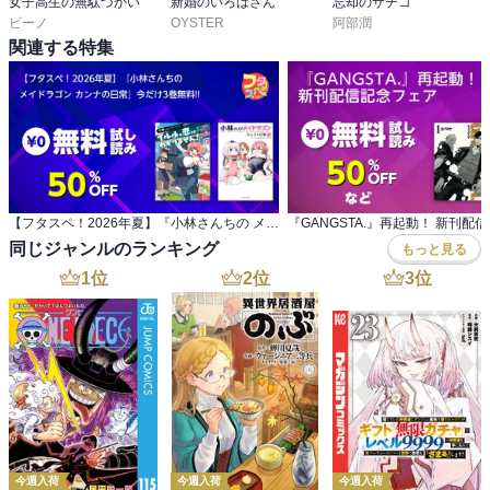
女子高生の無駄づかい
新婚のいろはさん
忘却のサチコ
ビーノ
OYSTER
阿部潤
関連する特集
【フタスペ！2026年夏】『小林さんちの メイドラゴン カンナの日常』今だけ3巻無料!!
『GANGSTA.』再起動！ 新刊配
同じジャンルのランキング
もっと見る
1
位
2
位
3
位
今週入荷
今週入荷
今週入荷