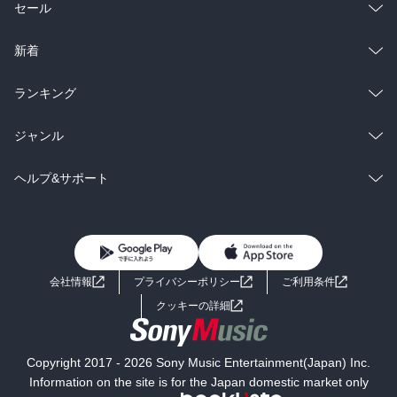
総合
コミック
セール
ラノベ
小説
総合
コミック
新着
雑誌・グラビア
ビジネス・実用
ラノベ
小説
総合
コミック
ランキング
BL・TL
雑誌・グラビア
ビジネス・実用
ラノベ
小説
総合
コミック
ジャンル
BL・TL
雑誌・グラビア
ビジネス・実用
ラノベ
小説
コミック
男性コミック
ヘルプ&サポート
BL・TL
雑誌・グラビア
ビジネス・実用
女性コミック
コミック誌
初めての方へ
ヘルプ
BL・TL
ライトノベル
男子向けラノベ
よくあるご質問
お問い合わせ
会社情報
プライバシーポリシー
ご利用条件
女子向けラノベ
小説
利用規約
クッキーの詳細
国内小説
海外小説
Copyright 2017 - 2026 Sony Music Entertainment(Japan) Inc.
ミステリー
SF
Information on the site is for the Japan domestic market only