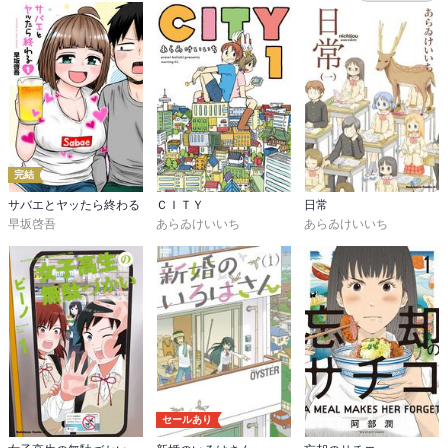
完結
サバエとヤッたら終わる
ＣＩＴＹ
日常
早坂啓吾
あらゐけいいち
あらゐけいいち
セールあり