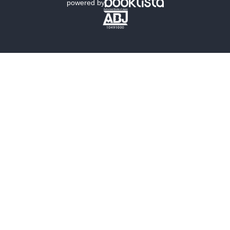
powered by
歴史・時代小説
文学
雑誌
グラビア写真集
ボーイズラブ
ティーンズラブ
人文・思想・歴史
社会・政治・法律
ビジネス・経済
サイエンス・テクノロジー
コンピュータ・情報
くらし・家庭
料理・酒
ファッション・美容・ダイエット
ホビー&カルチャー
スポーツ・アウトドア
地図・ガイド
エンターテイメント
芸術・アート
映画・音楽・演劇