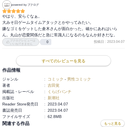
powered by ブクログ
やはり、安らぐなぁ。

大みそ日ゲームタイムアタックとかやってみたい。

嫌なゴミをゲットした倉木さんが面白かった。確かにあれはいら
ん。丸山が恋愛関係だと急に常識人になるのもなんか好きだな。
ブクログレビューは
投稿日
:
2023.04.07
0
いいねできません
すべてのレビューを見る
作品情報
ジャンル
:
コミック
-
男性コミック
著者
:
吉田覚
掲載誌・レーベル
:
くらげバンチ
出版社
:
新潮社
Reader Store発売日
:
2023.04.07
書誌発売日
:
2023.04.07
ファイルサイズ
:
62.8MB
関連する作品
もっと見る