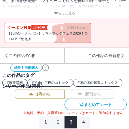
画」第28巻が発売!! マイペースで対人恐怖症の妹・春子と、インテ
リで社交的でもある“エニート”な兄・守。今回は春子がキッチンラッ
プで苦戦する悪夢を見たり、すみよさんの写真を守が動画に編集し
もっと見る
たりします。ある日、守と春子が散歩していると、大好きなラジオ
のパーソナリティを見かけて……。描き下ろし4コマやおまけ漫画な
クーポン対象
10%OFF
2026.08.11まで
ど全16ページを掲載した完全版!!
【10%OFFクーポン】サマーブックフェス2026！全
フロアで使える
この作品の1巻
この作品の最新巻
続巻を自動購入
この作品のタグ
#
家族漫画
#
兄妹が主役のコミック
#
ほのぼの日常コミックス
シリーズ作品(
38
件)
1巻から
新刊から
まとめてカート
※無料、予約、入荷通知のコンテンツはカートに追加されません。
1
2
3
4