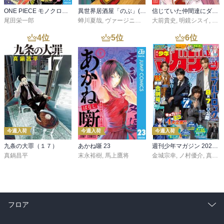
ONE PIECE モノクロ版 115
異世界居酒屋「のぶ」(22)
信じていた仲間達にダンジョン奥地で殺されかけたがギフト『無限ガチャ』でレベル９９９９の仲間達を手に入れて元パーティーメンバーと世界に復讐＆『ざまぁ！』します！（２３）
尾田栄一郎
蝉川夏哉
,
ヴァージニア二等兵
大前貴史
,
転
,
明鏡シスイ
,
ｔｅ
4
位
5
位
6
位
今週入荷
今週入荷
今週入荷
九条の大罪（１７）
あかね噺 23
週刊少年マガジン 2026年36・37号[2026年8月5日発売]
真鍋昌平
末永裕樹
,
馬上鷹将
金城宗幸
,
ノ村優介
,
真島ヒロ
フロア