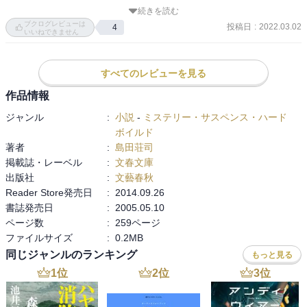
うことだ。
続きを読む
ブクログレビューは
投稿日
:
2022.03.02
4
いいねできません
すべてのレビューを見る
作品情報
ジャンル
:
小説
-
ミステリー・サスペンス・ハード
ボイルド
著者
:
島田荘司
掲載誌・レーベル
:
文春文庫
出版社
:
文藝春秋
Reader Store発売日
:
2014.09.26
書誌発売日
:
2005.05.10
ページ数
:
259ページ
ファイルサイズ
:
0.2MB
同じジャンルのランキング
もっと見る
1
位
2
位
3
位