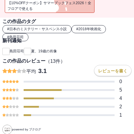
【10%OFFクーポン】サマーブックフェス2026！全
フロアで使える
この作品のタグ
#
日本のミステリー・サスペンス小説
#
2018年映画化
#
島田荘司
新刊通知
島田荘司
夏、19歳の肖像
この作品のレビュー
（
13
件）
3.1
レビューを書く
平均
0
5
4
2
1
powered by ブクログ