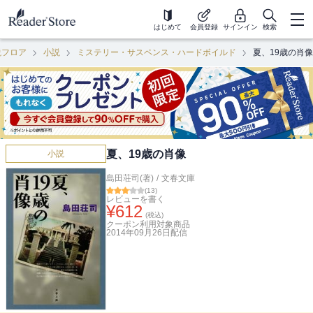
はじめて
会員登録
サインイン
検索
説フロア
小説
ミステリー・サスペンス・ハードボイルド
夏、19歳の肖像
夏、19歳の肖像
小説
島田荘司(著)
/
文春文庫
(
13
)
レビューを書く
¥
612
(税込)
クーポン利用対象商品
2014年09月26日
配信