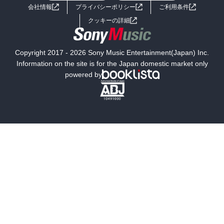
会社情報
プライバシーポリシー
ご利用条件
女子向けラノベ
小説
利用規約
クッキーの詳細
国内小説
海外小説
Copyright 2017 - 2026 Sony Music Entertainment(Japan) Inc.
ミステリー
SF
Information on the site is for the Japan domestic market only
powered by
歴史・時代小説
文学
雑誌
グラビア写真集
ボーイズラブ
ティーンズラブ
人文・思想・歴史
社会・政治・法律
ビジネス・経済
サイエンス・テクノロジー
コンピュータ・情報
くらし・家庭
料理・酒
ファッション・美容・ダイエット