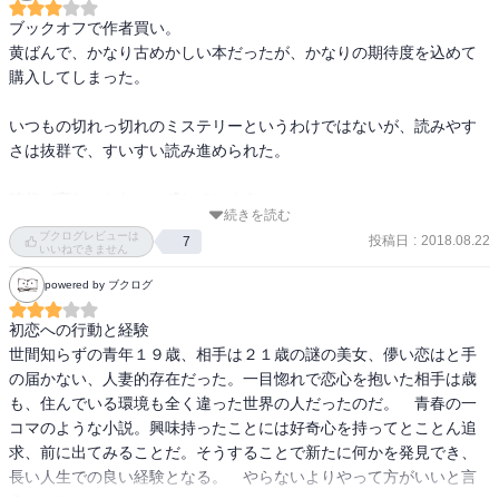
ブックオフで作者買い。

黄ばんで、かなり古めかしい本だったが、かなりの期待度を込めて
購入してしまった。

いつもの切れっ切れのミステリーというわけではないが、読みやす
さは抜群で、すいすい読み進められた。

時代が変わったなぁと感じてしまう。

続きを読む
昔は電話番号もこんな易々と教えてもらえたんだなぁ。。。と。

ブクログレビューは
投稿日
:
2018.08.22
7
いいねできません
文章は嫌いではないが、内容は作者が作者だけに、もっと畳み掛け
powered by ブクログ
る展開を求めてしまった(^-^;
初恋への行動と経験

世間知らずの青年１９歳、相手は２１歳の謎の美女、儚い恋はと手
の届かない、人妻的存在だった。一目惚れで恋心を抱いた相手は歳
も、住んでいる環境も全く違った世界の人だったのだ。　青春の一
コマのような小説。興味持ったことには好奇心を持ってとことん追
求、前に出てみることだ。そうすることで新たに何かを発見でき、
長い人生での良い経験となる。　やらないよりやって方がいいと言