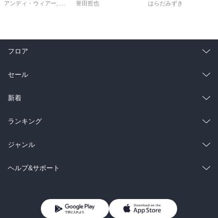
アンディ・ウィアー
,
小野田和子
誉田哲也
はらだみずき
フロア
総合
コミック
セール
ラノベ
小説
総合
コミック
新着
雑誌・グラビア
ビジネス・実用
ラノベ
小説
総合
コミック
ランキング
BL・TL
雑誌・グラビア
ビジネス・実用
ラノベ
小説
総合
コミック
ジャンル
BL・TL
雑誌・グラビア
ビジネス・実用
ラノベ
小説
コミック
男性コミック
ヘルプ&サポート
BL・TL
雑誌・グラビア
ビジネス・実用
女性コミック
コミック誌
初めての方へ
ヘルプ
BL・TL
ライトノベル
男子向けラノベ
よくあるご質問
お問い合わせ