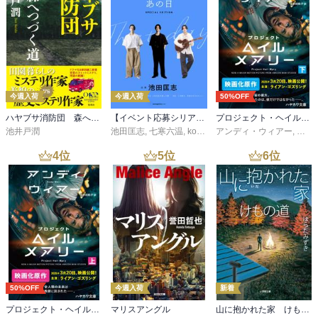
今週入荷
今週入荷
50%OFF
ハヤブサ消防団 森へつづく道
【イベント応募シリアルコード付】池田匡志出演・オーディオフォトブック「あの日」SPECIAL EDITION（音声／動画付）
プロジェクト・ヘイル・メアリー 下
池井戸潤
池田匡志
,
七寒六温
,
konoko58
アンディ・ウィアー
,
村崎キコ
,
小野
4
位
5
位
6
位
50%OFF
今週入荷
新着
プロジェクト・ヘイル・メアリー 上
マリスアングル
山に抱かれた家 けもの道