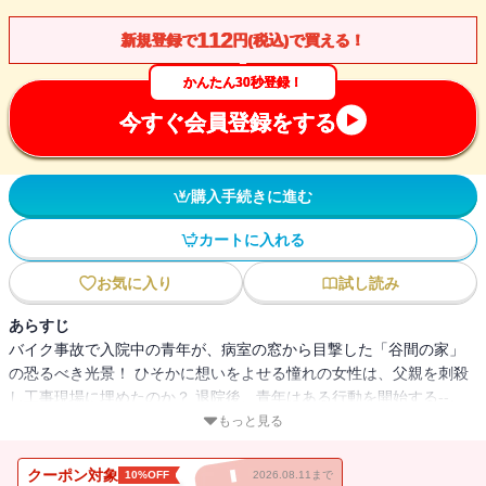
112
新規登録で
円(税込)で買える！
かんたん30秒登録！
今すぐ会員登録をする
購入手続きに進む
カートに入れる
お気に入り
試し読み
あらすじ
バイク事故で入院中の青年が、病室の窓から目撃した「谷間の家」
の恐るべき光景！ ひそかに想いをよせる憧れの女性は、父親を刺殺
し工事現場に埋めたのか？ 退院後、青年はある行動を開始する--。
青春の苦い彷徨、その果てに待ち受ける衝撃の結末！ 青春ミステリ
もっと見る
ー不朽の名作が、著者全面改稿のもと新装版として甦る。
クーポン対象
10%OFF
2026.08.11まで