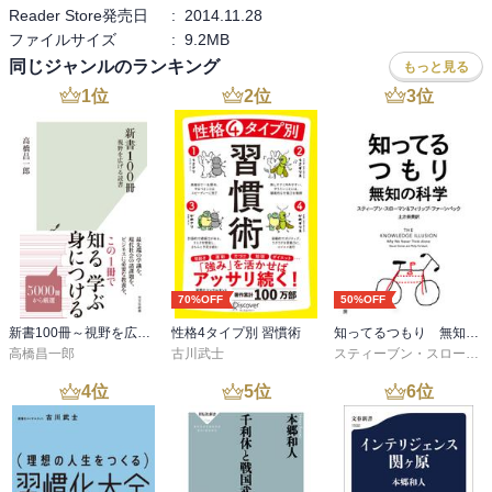
Reader Store発売日
:
2014.11.28
ファイルサイズ
:
9.2MB
同じジャンルのランキング
もっと見る
1
位
2
位
3
位
70%OFF
50%OFF
新書100冊～視野を広げる読書～
性格4タイプ別 習慣術
知ってるつもり 無知の科学
高橋昌一郎
古川武士
スティーブン・スローマン
4
位
5
位
6
位