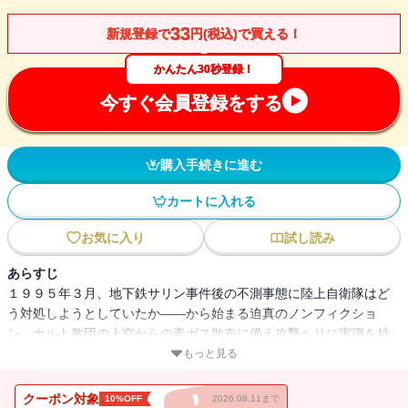
33
新規登録で
円(税込)で買える！
かんたん30秒登録！
今すぐ会員登録をする
購入手続きに進む
カートに入れる
お気に入り
試し読み
あらすじ
１９９５年３月、地下鉄サリン事件後の不測事態に陸上自衛隊はど
う対処しようとしていたか――から始まる迫真のノンフィクショ
ン。カルト教団の上空からの毒ガス散布に備え攻撃ヘリに実弾を持
たせて待機させ、連隊長は「部下を殺さないでくれ」と懇願。治安
もっと見る
出動は命令されるのか。そして元陸幕長の独白は過去にさかのぼっ
ていく。自決３年前の三島由紀夫との邂逅、治安出動「教範」廃棄
クーポン対象
10%OFF
2026.08.11まで