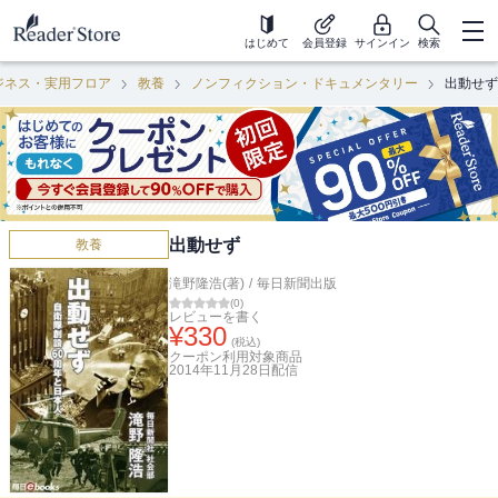
はじめて
会員登録
サインイン
検索
ジネス・実用フロア
教養
ノンフィクション・ドキュメンタリー
出動せず
出動せず
教養
滝野隆浩(著)
/
毎日新聞出版
(
0
)
レビューを書く
¥
330
(税込)
クーポン利用対象商品
2014年11月28日
配信