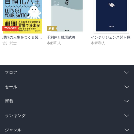
75%OFF
新着
理想の人生をつくる習慣化大全
千利休と戦国武将
インテリジェンス関ヶ原
古川武士
本郷和人
本郷和人
フロア
総合
コミック
セール
ラノベ
小説
総合
コミック
新着
雑誌・グラビア
ビジネス・実用
ラノベ
小説
総合
コミック
ランキング
BL・TL
雑誌・グラビア
ビジネス・実用
ラノベ
小説
総合
コミック
ジャンル