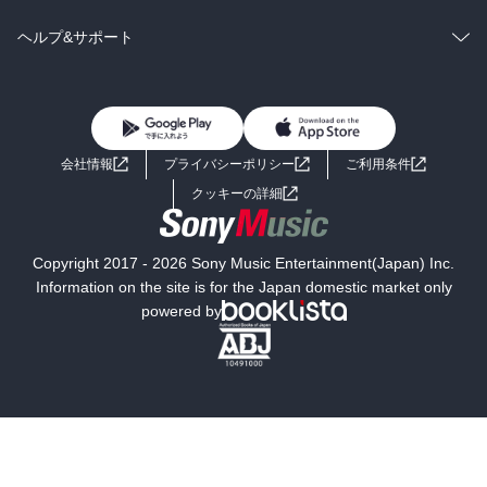
BL・TL
雑誌・グラビア
ビジネス・実用
ラノベ
小説
コミック
男性コミック
ヘルプ&サポート
BL・TL
雑誌・グラビア
ビジネス・実用
女性コミック
コミック誌
初めての方へ
ヘルプ
BL・TL
ライトノベル
男子向けラノベ
よくあるご質問
お問い合わせ
会社情報
プライバシーポリシー
ご利用条件
女子向けラノベ
小説
利用規約
クッキーの詳細
国内小説
海外小説
Copyright 2017 - 2026 Sony Music Entertainment(Japan) Inc.
ミステリー
SF
Information on the site is for the Japan domestic market only
powered by
歴史・時代小説
文学
雑誌
グラビア写真集
ボーイズラブ
ティーンズラブ
人文・思想・歴史
社会・政治・法律