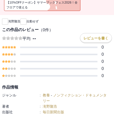
事案、警察庁との対テロ極秘会議など。これまで知られていなかっ
【10%OFFクーポン】サマーブックフェス2026！全
た自衛隊幹部の苦悩が次々と明らかにされていく。
フロアで使える
新刊通知
筆者は防大卒の毎日新聞社会部編集委員。「宮崎勤精神鑑定書」
（講談社）などの事件関係ノンフィクションをてがけてきたが、自
滝野隆浩
出動せず
衛隊関連では 「自衛隊指揮官」（講談社）、「自衛隊と東日本大震
災」（ポプラ社）などがある。今回はさらに、幹部の内面まで描こ
この作品のレビュー
（
0
件）
うと試みた。２０１４年は自衛隊創設60年の節目の年にあたり、連
--
レビューを書く
平均
載のストーリーはたんに特異事案を発掘するだけではなく、自衛隊
の来歴や自衛官の意識にまで迫る。それは＜日本人とミリタリー＞
0
という重いテーマを考えるテキストにもなっている。
0
同年４月８日から５月23日まで毎日新聞朝刊に連載されたが、折
0
りしも日本の安保政策の大転換となる安倍政権の集団的自衛権論議
0
が始まった。筆者による同論議を視野に入れた「あとがき」や７月
１日の閣議決定翌日紙面に掲載された署名記事も添付した。
0
作品情報
ジャンル
:
教養
-
ノンフィクション・ドキュメンタ
リー
著者
:
滝野隆浩
出版社
:
毎日新聞出版