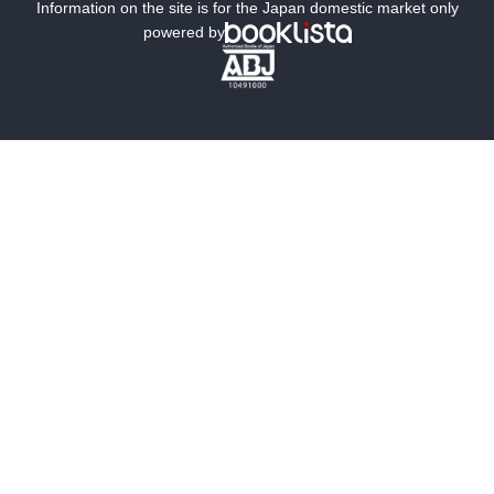
ミステリー
SF
Information on the site is for the Japan domestic market only
powered by
歴史・時代小説
文学
雑誌
グラビア写真集
ボーイズラブ
ティーンズラブ
人文・思想・歴史
社会・政治・法律
ビジネス・経済
サイエンス・テクノロジー
コンピュータ・情報
くらし・家庭
料理・酒
ファッション・美容・ダイエット
ホビー&カルチャー
スポーツ・アウトドア
地図・ガイド
エンターテイメント