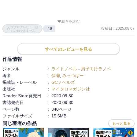
あらすじ

続きを読む
ミョルマイルの商業圏を掌握する物語。

ブクログレビューは
投稿日
:
2025.08.07
18
いいねできません
ヴェルグリンドの世界を超えてルドラの魂を集める旅。

すべてのレビューを見る
カリギュリオから見た新しい帝国の体制。

作品情報
レインから見たワルプルギス。

ジャンル
:
ライトノベル
-
男子向けラノベ
著者
:
伏瀬
,
みっつばー
ベスターの日々。
掲載誌・レーベル
:
GCノベルズ
出版社
:
マイクロマガジン社
Reader Store発売日
:
2020.09.30
書誌発売日
:
2020.09.30
ページ数
:
340ページ
ファイルサイズ
:
15.6MB
同じ著者の作品
もっと見る