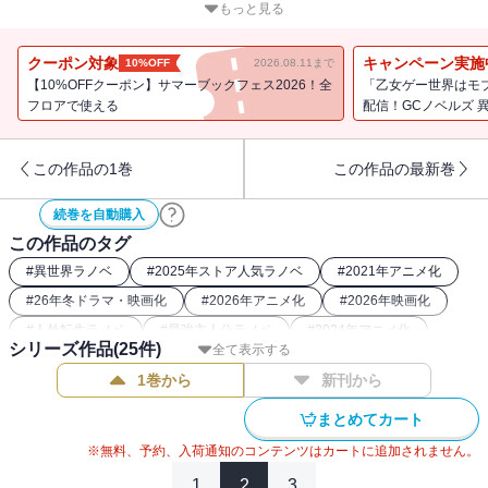
暗躍する
もっと見る
――『ミョルマイルの野望』
愛する人の残滓を求め世界を旅するヴェルグリンドが関わった、と
クーポン対象
キャンペーン実施
10%OFF
2026.08.11まで
ある国の物語
【10%OFFクーポン】サマーブックフェス2026！全
「乙女ゲー世界はモ
――『遠い記憶』
フロアで使える
配信！GCノベルズ 
帝国再建に向けて動き出すカリギュリオは、己の過去とも向き合い
始める
この作品の1巻
この作品の最新巻
――『激動の日々』
魔王ギィ・クリムゾンのメイドにして原初の青レイン。そんな彼女
続巻を自動購入
も周りが異常ならボヤキたくもなるよね
この作品のタグ
――『青い悪魔のひとり言』
他、特別収録の1本を加えた『転スラ』本編とは違った視点で描かれ
#
異世界ラノベ
#
2025年ストア人気ラノベ
#
2021年アニメ化
る珠玉のSS集！
#
26年冬ドラマ・映画化
#
2026年アニメ化
#
2026年映画化
#
人外転生ラノベ
#
最強主人公ラノベ
#
2024年アニメ化
シリーズ作品(
25
件)
全て表示する
#
魔王ラノベ
#
2018年アニメ化
#
なろう発小説・ラノベ
1巻から
新刊から
#
バトルラノベ
#
転生したらスライムだった件関連作
#
26年春アニメ化（ラノベ・小説）
まとめてカート
※無料、予約、入荷通知のコンテンツはカートに追加されません。
1
2
3