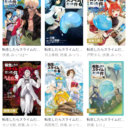
続巻入荷
転生したらスライムだった件 番外編 ～とある休暇の過ごし方～
転生したらスライムだった件
転生したらスライムだった件 異聞 ～魔国暮らしのトリニティ～
伏瀬
,
みっつばー
川上泰樹
,
伏瀬
,
みっつばー
戸野タエ
,
伏瀬
,
みっつばー
続巻入荷
完結
完結
転生したらスライムだった件 クレイマンＲＥＶＥＮＧＥ
転生したらスライムだった件 番外編 ～とある休暇の過ごし方～
転生したらスライムだった件（かなで文庫）
カジカ航
,
伏瀬
,
みっつばー
高田裕三
,
伏瀬
,
みっつばー
伏瀬
,
もりょ