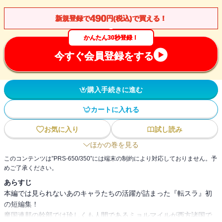
490
新規登録で
円(税込)で買える！
かんたん30秒登録！
今すぐ会員登録をする
購入手続きに進む
カートに入れる
お気に入り
試し読み
ほかの巻を見る
このコンテンツは”PRS-650/350”には端末の制約により対応しておりません。予
めご了承ください。
あらすじ
本編では見られないあのキャラたちの活躍が詰まった『転スラ』初
の短編集！
魔国連邦の幹部では珍しくも人間であるミョルマイルが西方諸国で