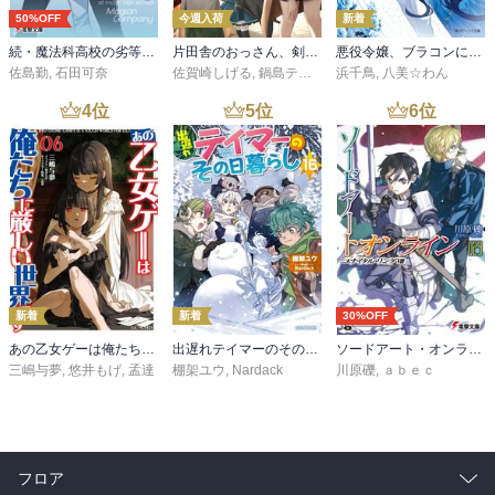
50%OFF
今週入荷
新着
続・魔法科高校の劣等生 メイジアン・カンパニー(11)
片田舎のおっさん、剣聖になる 11 ～ただの田舎の剣術師範だったのに、大成した弟子たちが俺を放ってくれない件～
悪役令嬢、ブラコンにジョブチェンジします９【電子特典付き】
佐島勤
,
石田可奈
佐賀崎しげる
,
鍋島テツヒロ
浜千鳥
,
八美☆わん
4
位
5
位
6
位
新着
新着
30%OFF
あの乙女ゲーは俺たちに厳しい世界です 6
出遅れテイマーのその日暮らし 16
ソードアート・オンライン29 ユナイタル・リングVIII
三嶋与夢
,
悠井もげ
,
孟達
棚架ユウ
,
Nardack
川原礫
,
ａｂｅｃ
フロア