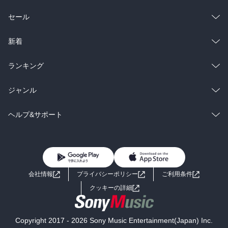
総合
コミック
セール
ラノベ
小説
総合
コミック
新着
雑誌・グラビア
ビジネス・実用
ラノベ
小説
総合
コミック
ランキング
BL・TL
雑誌・グラビア
ビジネス・実用
ラノベ
小説
総合
コミック
ジャンル
BL・TL
雑誌・グラビア
ビジネス・実用
ラノベ
小説
コミック
男性コミック
ヘルプ&サポート
BL・TL
雑誌・グラビア
ビジネス・実用
女性コミック
コミック誌
初めての方へ
ヘルプ
BL・TL
ライトノベル
男子向けラノベ
よくあるご質問
お問い合わせ
会社情報
プライバシーポリシー
ご利用条件
女子向けラノベ
小説
利用規約
クッキーの詳細
国内小説
海外小説
Copyright 2017 - 2026 Sony Music Entertainment(Japan) Inc.