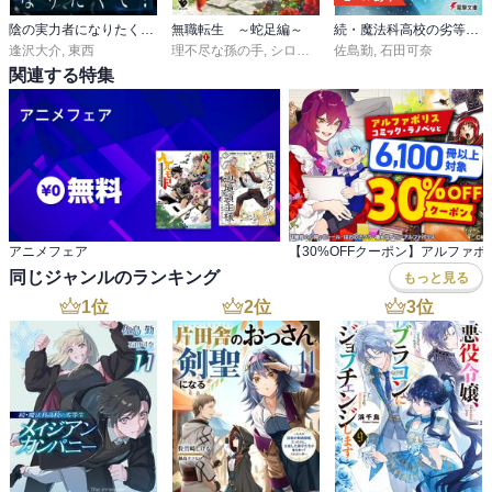
陰の実力者になりたくて！
無職転生 ～蛇足編～
続・魔法科高校の劣等生 メイジアン・カンパニー
逢沢大介
,
東西
理不尽な孫の手
,
シロタカ
佐島勤
,
石田可奈
関連する特集
アニメフェア
同じジャンルのランキング
もっと見る
1
位
2
位
3
位