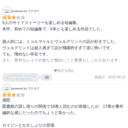
powered by ブクログ
5人のサイドストーリーを楽しめる短編集。

本作、初めての短編集で、5本とも楽しめる作品でした。

個人的には。ミョルマイルとヴェルグリンドの話が好きでした。

ヴェルグリンドは超人過ぎて話が飛躍的すぎて逆に怖いです。

でも、憎めない存在です。

また、意外なレイリの姿など面白いこと要素もしっかりあります。

続きを読む
話もかなり複雑化しているので、いい箸休め感はあります。
ブクログレビューは
投稿日
:
2025.09.22
26
いいねできません
powered by ブクログ
感想

図書館の貸し借りの関係で18巻と読むのが前後したが、17巻が番外
編的な感じだったのでちょうど良かった。

カイジンとか久しぶりの登場
