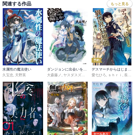
関連する作品
もっと見る
予約
水属性の魔法使い
ダンジョンに出会いを求めるのは間違っているだろうか
デスマーチからはじまる異世界狂想曲
久宝忠
,
天野英
大森藤ノ
,
ヤスダスズヒト
愛七ひろ
,
ｓｈｒｉ
,
長浜めぐみ
セールあり