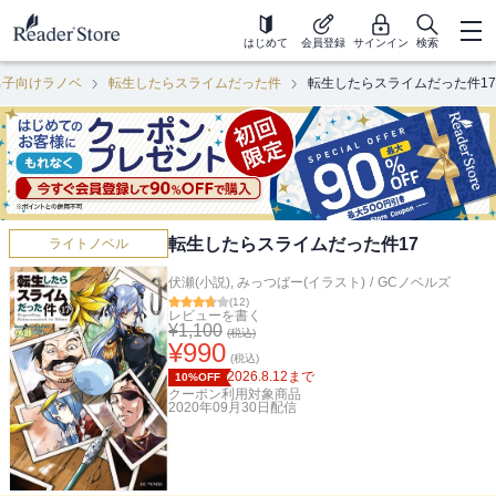
はじめて
会員登録
サインイン
検索
男子向けラノベ
転生したらスライムだった件
転生したらスライムだった件17
転生したらスライムだった件17
ライトノベル
伏瀬(小説)
,
みっつばー(イラスト)
/
GCノベルズ
(
12
)
レビューを書く
¥
1,100
(税込)
¥
990
(税込)
2026.8.12
まで
10%OFF
クーポン利用対象商品
2020年09月30日
配信