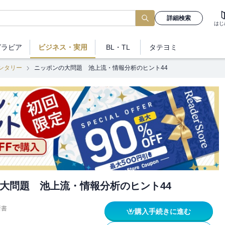
詳細検索
はじ
グラビア
ビジネス
・実用
BL・TL
タテヨミ
ンタリー
ニッポンの大問題 池上流・情報分析のヒント44
大問題 池上流・情報分析のヒント44
新書
購入手続きに進む