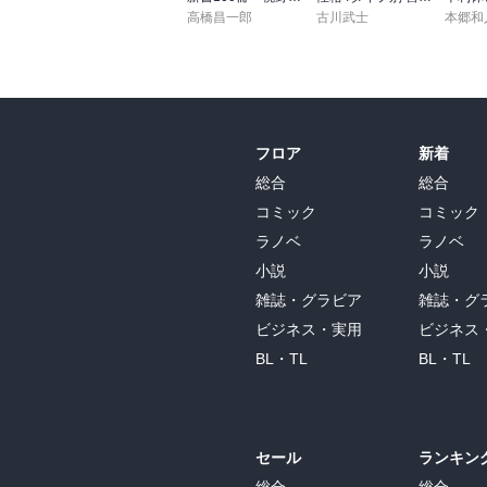
高橋昌一郎
古川武士
本郷和
フロア
新着
総合
総合
コミック
コミック
ラノベ
ラノベ
小説
小説
雑誌・グラビア
雑誌・グ
ビジネス・実用
ビジネス
BL・TL
BL・TL
セール
ランキン