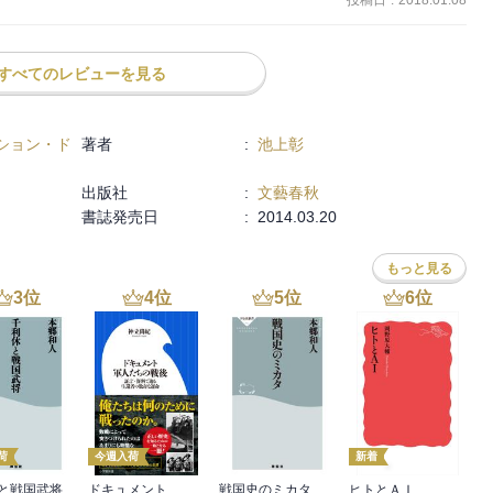
すべてのレビューを見る
ション・ド
著者
:
池上彰
出版社
:
文藝春秋
書誌発売日
:
2014.03.20
もっと見る
3
位
4
位
5
位
6
位
荷
今週入荷
新着
と戦国武将
ドキュメント 軍人たちの戦後 ～証言・資料で辿る生還者の数奇な運命～（小学館新書）
戦国史のミカタ
ヒトとＡＩ