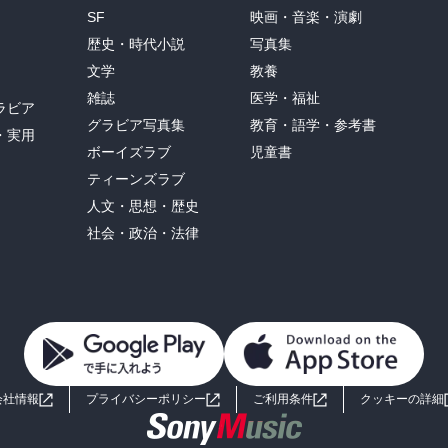
SF
映画・音楽・演劇
歴史・時代小説
写真集
文学
教養
雑誌
医学・福祉
ラビア
グラビア写真集
教育・語学・参考書
・実用
ボーイズラブ
児童書
ティーンズラブ
人文・思想・歴史
社会・政治・法律
会社情報
プライバシーポリシー
ご利用条件
クッキーの詳細