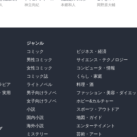
人
神立尚紀
本郷和人
岡野原大輔
ジャンル
コミック
ビジネス・経済
男性コミック
サイエンス・テクノロジー
女性コミック
コンピュータ・情報
コミック誌
くらし・家庭
ラビア
ライトノベル
料理・酒
・実用
男子向けラノベ
ファッション・美容・ダイエッ
女子向けラノベ
ホビー&カルチャー
小説
スポーツ・アウトドア
国内小説
地図・ガイド
海外小説
エンターテイメント
グ
ミステリー
芸術・アート