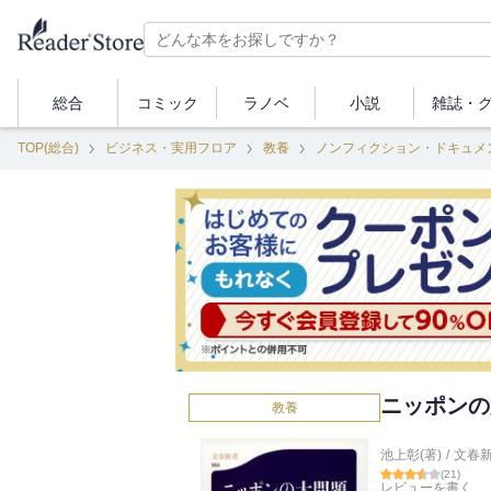
総合
コミック
ラノベ
小説
雑誌・
TOP(総合)
ビジネス・実用フロア
教養
ノンフィクション・ドキュメ
ニッポンの
教養
池上彰(著)
/
文春
(
21
)
レビューを書く