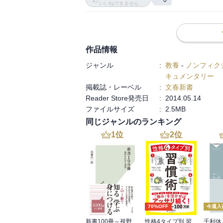
0
いいねできません
作品情報
ジャンル
:
教養
-
ノンフィク
キュメンタリー
掲載誌・レーベル
:
文春新書
Reader Store発売日
:
2014.05.14
ファイルサイズ
:
2.5MB
同じジャンルのランキング
1
位
2
位
70%OFF
今週入
新書100冊～視野を広げる読書～
性格4タイプ別 習慣術
千利休