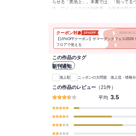
らせる「黒池上」。本書では、「知ってる
す。アベノミクスの副作用、小泉進次郎の
点をやさしく解説し、考えるヒントを鋭く
クーポン対象
10%OFF
2026.08.
【10%OFFクーポン】サマーブックフェス2026
フロアで使える
この作品のタグ
#
池上彰
新刊通知
池上彰
ニッポンの大問題 池上流・情報分
この作品のレビュー
（
21
件）
3.5
平均