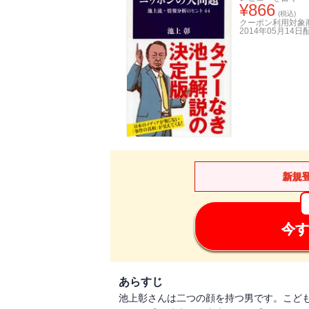
¥
866
(税込)
クーポン利用対象
2014年05月14日
新規
今す
あらすじ
池上彰さんは二つの顔を持つ男です。こど