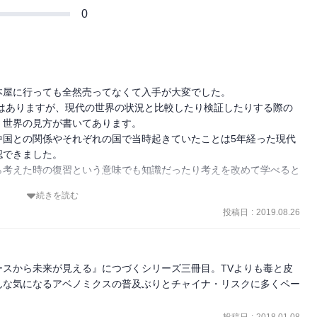
0
屋に行っても全然売ってなくて入手が大変でした。

ではありますが、現代の世界の状況と比較したり検証したりする際の
世界の見方が書いてあります。

中国との関係やそれぞれの国で当時起きていたことは5年経った現代
できました。

ら考えた時の復習という意味でも知識だったり考えを改めて学べると
続きを読む
がこの地域の人々に与える行動の影響はでかく、現在起きている事件
投稿日
:
2019.08.26
はどうして起きているのかと考える際の１つの指針になると思いまし
てきている宗教は、まだ分からないことも多いですが、引き続き勉強
スから未来が見える』につづくシリーズ三冊目。TVよりも毒と皮
現代の状況を作り上げているのは間違いないのでまたいろいろ読みた
んな気になるアベノミクスの普及ぶりとチャイナ・リスクに多くペー
投稿日
:
2018.01.08