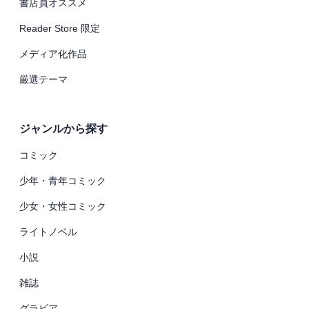
書店員オススメ
Reader Store 限定
メディア化作品
厳選テーマ
ジャンルから探す
コミック
少年・青年コミック
少女・女性コミック
ライトノベル
小説
雑誌
グラビア