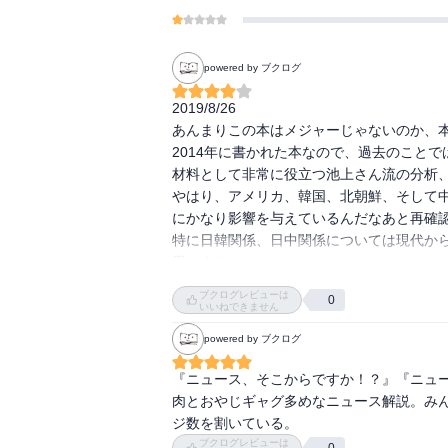
powered by ブクログ
2019/8/26

あんまりこの本はメジャーじゃないのか、本
2014年に書かれた本なので、過去のこと
材料として非常に役立つ池上さん流の分析、
やはり、アメリカ、韓国、北朝鮮、そして
にかなり影響を与えているんだなあと再確認
特に日韓関係、日中関係については現代か
思います。

そして、中東についても同様。やはり宗教
ブクログレビューは
0
も宗教がらみのものも多数ある中で、それ
いいねできません
た。

powered by ブクログ
この本でも切り離せない話題として上がっ
していかないと行けないなと実感。

『ニュース、そこからですか！？』『ニュー
宗教が歴史に深く絡んできている、それが
肉とおやじギャグ多めなニュース解説。み
いなと思いました。
ジ数を割いている。
ブクログレビューは