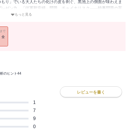
つもり」でいる大人たちの化けの皮を剥ぐ、黒池上の側面が味わえま
プレゼン力、「従軍慰安婦」問題、チャイナリスク――時事問題の盲
提示します。週刊文春の人気連載を厳選した一冊！
もっと見る
11まで
！全
析のヒント44
レビューを書く
1
7
9
0