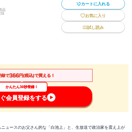
カートに入れる
商品
配信
お気に入り
試し読み
366
登録で
円(税込)で買える！
かんたん30秒登録！
ぐ会員登録をする
もニュースのお父さん的な「白池上」と、生放送で政治家を震え上が