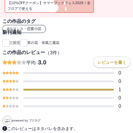
小説”として話題となった直木賞候補作「俳風三麗花」、待望の続
【10%OFFクーポン】サマーブックフェス2026！全
編。
フロアで使える
この作品のタグ
#
ロマンス・恋愛小説
新刊通知
三田完
草の花 俳風三麗花
この作品のレビュー
（
3
件）
3.0
レビューを書く
平均
0
0
1
0
0
powered by ブクログ
このレビューはネタバレを含みます。