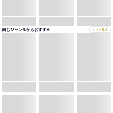
BL・TL
雑誌・グラビア
ビジネス・実用
女性コミック
コミック誌
初めての方へ
ヘルプ
BL・TL
ライトノベル
男子向けラノベ
よくあるご質問
お問い合わせ
会社情報
プライバシーポリシー
ご利用条件
女子向けラノベ
小説
利用規約
クッキーの詳細
国内小説
海外小説
Copyright 2017 - 2026 Sony Music Entertainment(Japan) Inc.
ミステリー
SF
Information on the site is for the Japan domestic market only
powered by
歴史・時代小説
文学
雑誌
グラビア写真集
ボーイズラブ
ティーンズラブ
人文・思想・歴史
社会・政治・法律
ビジネス・経済
サイエンス・テクノロジー