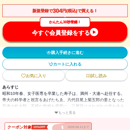
304
新規登録で
円(税込)で買える！
かんたん30秒登録！
今すぐ会員登録をする
購入手続きに進む
カートに入れる
お気に入り
試し読み
あらすじ
昭和10年春、女子医専を卒業した寿子は、満州・大連へ赴任する。
帝大の科学者と祝言をあげたちゑ。六代目尾上菊五郎の妾となった
芸者の松太郎。不穏な世相を背景に、三麗花はそれぞれの道を歩み
だす。やがて訪れた再会の日、満州国皇帝の御前で彼女たちが詠ん
もっと見る
だ秀句とは――。永井荷風、高浜虚子、甘粕正彦、川島芳子、愛新
覚羅溥儀ら、多彩な人士と交錯する、三麗花それぞれの人生。“句会
クーポン対象
10%OFF
2026.08.11まで