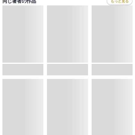
同じジャンルのランキング
もっと見る
1
位
2
位
3
位
今週入荷
今週入荷
【イベント応募シリアルコード付】池田匡志出演・オーディオフォトブック「あの日」SPECIAL EDITION（音声／動画付）
ハヤブサ消防団 森へつづく道
容疑者Xの献身
池田匡志
,
七寒六温
,
konoko58
池井戸潤
,
村崎キコ
東野圭吾
4
位
5
位
6
位