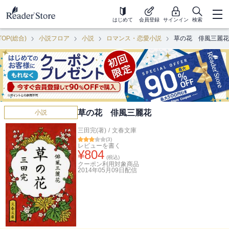
はじめて
会員登録
サインイン
検索
TOP(総合)
小説フロア
小説
ロマンス・恋愛小説
草の花 俳風三麗花
草の花 俳風三麗花
小説
三田完(著)
/
文春文庫
(
3
)
レビューを書く
¥
804
(税込)
クーポン利用対象商品
2014年05月09日
配信