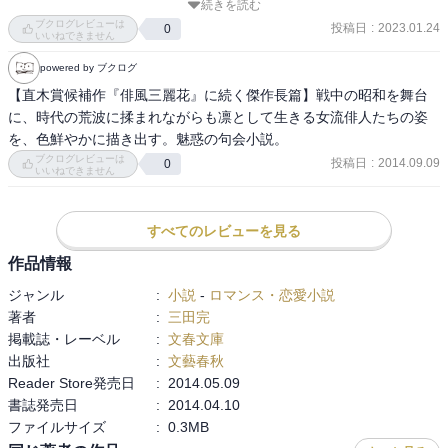
続きを読む
本作の舞台は満州がメイン。歴史上の人物がしばしば登場して面白
ブクログレビューは
い。未来を生きる私は戦争が近い時代なのを知っている。不安を感
投稿日
:
2023.01.24
0
いいねできません
じながらページを繰っていたが、最終章で物語の場面はあっさり戦
powered by ブクログ
後へうつる。句会の顔ぶれとしては一人だけ残念であったが、三麗
花は誰一人欠けず、前作序盤にもあった東京の再編話を最後に持っ
【直木賞候補作『俳風三麗花』に続く傑作長篇】戦中の昭和を舞台
てくるのは感慨深かった。読後感の良い作品だった。
に、時代の荒波に揉まれながらも凛として生きる女流俳人たちの姿
を、色鮮やかに描き出す。魅惑の句会小説。
ブクログレビューは
投稿日
:
2014.09.09
0
いいねできません
すべてのレビューを見る
作品情報
ジャンル
:
小説
-
ロマンス・恋愛小説
著者
:
三田完
掲載誌・レーベル
:
文春文庫
出版社
:
文藝春秋
Reader Store発売日
:
2014.05.09
書誌発売日
:
2014.04.10
ファイルサイズ
:
0.3MB