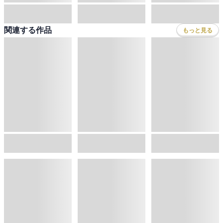
今週入荷
今週入荷
今週入荷
異世界居酒屋「げん」三杯目
おれは一万石 ： 38 因縁の賊
山に抱かれた家 けもの道
蝉川夏哉
,
碓井ツカサ
千野隆司
はらだみずき
フロア
総合
コミック
セール
ラノベ
小説
総合
コミック
新着
雑誌・グラビア
ビジネス・実用
ラノベ
小説
総合
コミック
ランキング
BL・TL
雑誌・グラビア
ビジネス・実用
ラノベ
小説
総合
コミック
ジャンル
BL・TL
雑誌・グラビア
ビジネス・実用
ラノベ
小説
コミック
男性コミック
ヘルプ&サポート