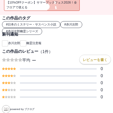
も明かした…（「幽霊注意報」）。日常に潜む悪意――赤川マジッ
【10%OFFクーポン】サマーブックフェス2026！全
クは今作も絶好調！ 大人気「幽霊」シリーズ第23弾。
フロアで使える
この作品のタグ
#
日本のミステリー・サスペンス小説
#
赤川次郎
#
赤川次郎幽霊シリーズ
新刊通知
赤川次郎
幽霊注意報
この作品のレビュー
（
1
件）
--
レビューを書く
平均
0
0
0
0
0
powered by ブクログ