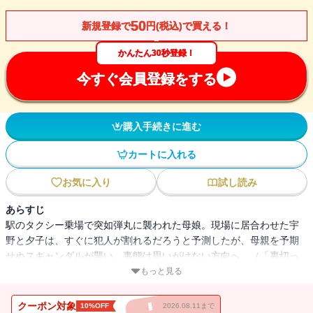
50
新規登録で
円(税込)で買える！
かんたん30秒登録！
今すぐ会員登録をする
購入手続きに進む
カートに入れる
お気に入り
試し読み
あらすじ
駅のタクシー乗場で突如弾丸に襲われた母娘。現場に居合わせた宇
野と夕子は、すぐに犯人が割れるだろうと予測したが、母親を予期
せぬスキャンダルが襲い、事態は思いがけない方向へ…（「裏切っ
た弾丸」）。心霊スポットを紹介するロケ現場で、１人のお笑いタ
もっと見る
レントが毒を盛られた疑いで急死。妻は自分が夫を恨んでいたこと
を告白、またロケの際はかならず手づくり弁当を持たせていたこと
クーポン対象
10%OFF
2026.08.11まで