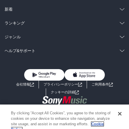
ラノベ
小説
総合
コミック
新着
雑誌・グラビア
ビジネス・実用
ラノベ
小説
総合
コミック
ランキング
BL・TL
雑誌・グラビア
ビジネス・実用
ラノベ
小説
総合
コミック
ジャンル
BL・TL
雑誌・グラビア
ビジネス・実用
ラノベ
小説
コミック
男性コミック
ヘルプ&サポート
BL・TL
雑誌・グラビア
ビジネス・実用
女性コミック
コミック誌
初めての方へ
ヘルプ
BL・TL
ライトノベル
男子向けラノベ
よくあるご質問
お問い合わせ
会社情報
プライバシーポリシー
ご利用条件
女子向けラノベ
小説
利用規約
クッキーの詳細
国内小説
海外小説
Copyright 2017 - 2026 Sony Music Entertainment(Japan) Inc.
By clicking “Accept All Cookies”, you agree to the storing of
ミステリー
SF
Information on the site is for the Japan domestic market only
cookies on your device to enhance site navigation, analyze
powered by
site usage, and assist in our marketing efforts.
Cookie