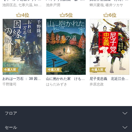
池田匡志
,
七寒六温
,
konoko58
池井戸潤
,
村崎キコ
蝉川夏哉
,
碓井ツカサ
4
位
5
位
6
位
今週入荷
今週入荷
今週入荷
おれは一万石 ： 38 因縁の賊
山に抱かれた家 けもの道
尼子党忠義 北近江合戦心得〈八〉
千野隆司
はらだみずき
井原忠政
フロア
総合
コミック
セール