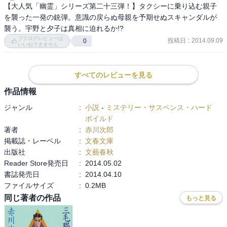
【大人気「幽霊」シリーズ第二十三弾！】タクシーに乗り込む親子
を襲った一発の銃弾。意識の戻らぬ母親を予期せぬスキャンダルが
襲う。宇野と夕子は真相に迫れるか!?
ブクログレビューは
投稿日
:
2014.09.09
0
いいねできません
すべてのレビューを見る
作品情報
ジャンル
:
小説
-
ミステリー・サスペンス・ハード
ボイルド
著者
:
赤川次郎
掲載誌・レーベル
:
文春文庫
出版社
:
文藝春秋
Reader Store発売日
:
2014.05.02
書誌発売日
:
2014.04.10
ファイルサイズ
:
0.2MB
同じ著者の作品
もっと見る