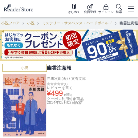
はじめて
会員登録
サインイン
検索
小説フロア
小説
ミステリー・サスペンス・ハードボイルド
幽霊注意報
幽霊注意報
小説
赤川次郎(著)
/
文春文庫
(
1
)
レビューを書く
¥
499
(税込)
クーポン利用対象商品
2014年05月02日
配信