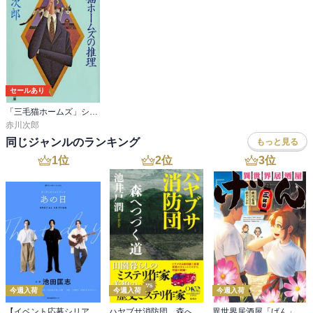
セールあり
「三毛猫ホームズ」シリーズ
赤川次郎
同じジャンルのランキング
もっと見る
1
位
2
位
3
位
今週入荷
今週入荷
今週入荷
【イベント応募シリアルコード付】池田匡志出演・オーディオフォトブック「あの日」SPECIAL EDITION（音声／動画付）
ハヤブサ消防団 森へつづく道
異世界居酒屋「げん」三杯目