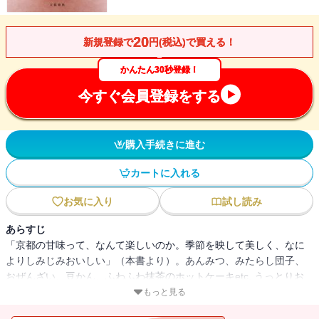
20
新規登録で
円(税込)で買える！
かんたん30秒登録！
今すぐ会員登録をする
購入手続きに進む
カートに入れる
お気に入り
試し読み
あらすじ
「京都の甘味って、なんて楽しいのか。季節を映して美しく、なに
よりしみじみおいしい」（本書より）。あんみつ、みたらし団子、
おぜんざい、豆かん、ふわふわ抹茶のホットケーキetc. うっとりお
いしい、京都のできたて甘味が満載です。京都に魂を奪われ移住し
もっと見る
た「京都偏愛ライター」が厳選した30軒。見て楽しい、持ち歩いて