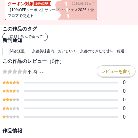
楽しい１冊。電子書籍オリジナル作品です
クーポン対象
10%OFF
2026.08.11まで
【10%OFFクーポン】サマーブックフェス2026！全
フロアで使える
この作品のタグ
#
京都！飲んで食べて
新刊通知
関谷江里
京都美味案内 おいしい！ 京都のできたて甘味 厳選
この作品のレビュー
（
0
件）
--
レビューを書く
平均
0
0
0
0
0
作品情報