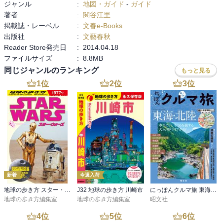
ジャンル
:
地図・ガイド
-
ガイド
著者
:
関谷江里
掲載誌・レーベル
:
文春e-Books
出版社
:
文藝春秋
Reader Store発売日
:
2014.04.18
ファイルサイズ
:
8.8MB
同じジャンルのランキング
もっと見る
1
位
2
位
3
位
新着
今週入荷
地球の歩き方 スター・ウォーズ
J32 地球の歩き方 川崎市
にっぽんクルマ旅 東海・北陸’26
地球の歩き方編集室
地球の歩き方編集室
昭文社
4
位
5
位
6
位