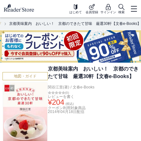
はじめて
会員登録
サインイン
検索
ド
京都美味案内 おいしい！ 京都のできたて甘味 厳選30軒【文春e-Books】
京都美味案内 おいしい！ 京都のでき
たて甘味 厳選30軒【文春e-Books】
地図・ガイド
関谷江里(著)
/
文春e-Books
(
0
)
レビューを書く
¥
204
(税込)
クーポン利用対象商品
2014年04月18日
配信