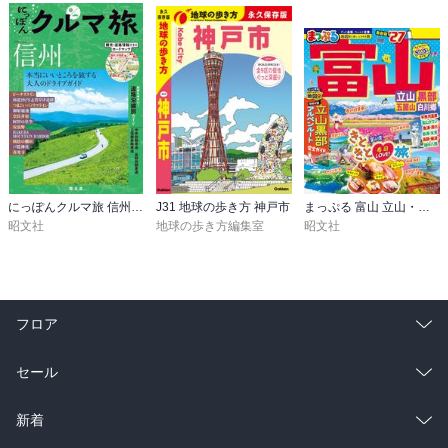
にっぽんクルマ旅 信州’26
J31 地球の歩き方 神戸市
まっぷる 富山 立山・黒部 五箇山・白川郷’27
昭文社
地球の歩き方編集室
昭文社
フロア
総合
コミック
セール
ラノベ
小説
総合
コミック
新着