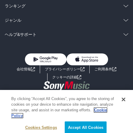
雑誌・グラビア
ビジネス・実用
ラノベ
小説
総合
コミック
ランキング
BL・TL
雑誌・グラビア
ビジネス・実用
ラノベ
小説
総合
コミック
ジャンル
BL・TL
雑誌・グラビア
ビジネス・実用
ラノベ
小説
コミック
男性コミック
ヘルプ&サポート
BL・TL
雑誌・グラビア
ビジネス・実用
女性コミック
コミック誌
初めての方へ
ヘルプ
BL・TL
ライトノベル
男子向けラノベ
よくあるご質問
お問い合わせ
会社情報
プライバシーポリシー
ご利用条件
女子向けラノベ
小説
利用規約
クッキーの詳細
国内小説
海外小説
Copyright 2017 - 2026 Sony Music Entertainment(Japan) Inc.
By clicking “Accept All Cookies”, you agree to the storing of
ミステリー
SF
Information on the site is for the Japan domestic market only
cookies on your device to enhance site navigation, analyze
powered by
site usage, and assist in our marketing efforts.
Cookie
Policy
歴史・時代小説
文学
Cookies Settings
Accept All Cookies
雑誌
グラビア写真集