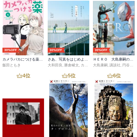
30%OFF
30%OFF
30%OFF
カメラバカにつける薬（4）
さあ、写真をはじめよう 「いい写真」ってなんだろう
ＨＥＲＯ 大島康嗣の仕事 【電子特典画像付き】
飯田ともき
大和田良
,
勝倉崚太
,
カワノミオ
大島康嗣
,
圓井義典
,
講談社
,
円谷プロダクション
4
位
5
位
6
位