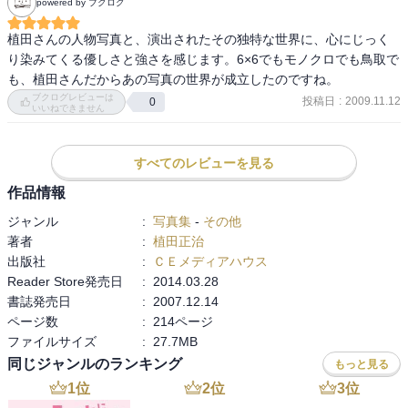
powered by ブクログ
植田さんの人物写真と、演出されたその独特な世界に、心にじっく
り染みてくる優しさと強さを感じます。6×6でもモノクロでも鳥取で
も、植田さんだからあの写真の世界が成立したのですね。
ブクログレビューは
投稿日
:
2009.11.12
0
いいねできません
すべてのレビューを見る
作品情報
ジャンル
:
写真集
-
その他
著者
:
植田正治
出版社
:
ＣＥメディアハウス
Reader Store発売日
:
2014.03.28
書誌発売日
:
2007.12.14
ページ数
:
214ページ
ファイルサイズ
:
27.7MB
同じジャンルのランキング
もっと見る
1
位
2
位
3
位