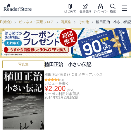
はじめて
会員登録
サインイン
検索
P(総合)
ビジネス・実用フロア
写真集
その他
植田正治 小さい伝記
植田正治 小さい伝記
写真集
植田正治(著者)
/
ＣＥメディアハウス
(
4
)
レビューを書く
¥
2,200
(税込)
クーポン利用対象商品
2014年03月28日
配信