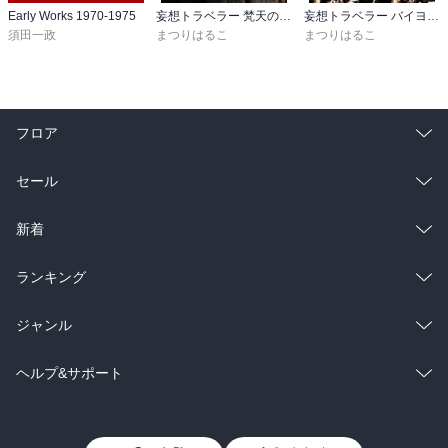
Early Works 1970-1975
妄想トラベラー 梵天の古老～侵食～ タ・プローム
妄想トラベラー バイヨンから像のテラスまで！アンコール・トムを行く
須田一政
まつりはるこ
まつりはるこ
フロア
総合
コミック
セール
ラノベ
小説
総合
コミック
新着
雑誌・グラビア
ビジネス・実用
ラノベ
小説
総合
コミック
ランキング
BL・TL
雑誌・グラビア
ビジネス・実用
ラノベ
小説
総合
コミック
ジャンル
BL・TL
雑誌・グラビア
ビジネス・実用
ラノベ
小説
コミック
男性コミック
ヘルプ&サポート
BL・TL
雑誌・グラビア
ビジネス・実用
女性コミック
コミック誌
初めての方へ
ヘルプ