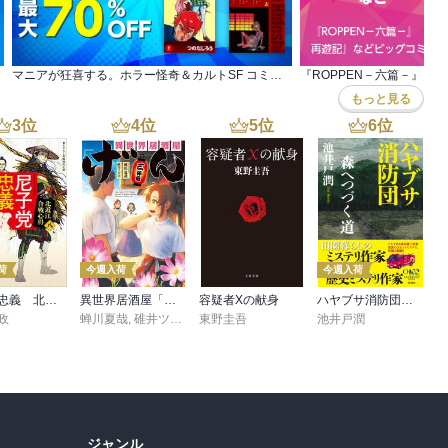
われた体へと「進化」して、ガラパゴス諸島の片隅にあるサンタ・ロ
していくのだ。

ら百万年後の人類には、もはやベートーヴェンの第九は書けない。だ
キルはエクアドルという南米の小さな民主国が持つ最大の貿易港だっ
マニアが狂喜する。ホラー怪奇＆カルトSF コミックキャンペーン
われは再び冒頭の疑問に戻る。巨大な脳を持つことがそんなに偉いの
もっと見る
3
位
4
位
5
位
6
位
、産業の危機、経済の破綻、飢餓、常にどこかで戦争をしているとい
「世紀の大自然クルーズ」の旅が計画された.

だが地球上は危機的状況になり通信も断絶してしまった。先にホテル
夫婦だけになる。偶然、グアヤキルの奥地、熱帯雨林の民であった、
できたことで、百万年後の人種の子孫は大きな影響を受ける。

荷
今週入荷
今週入荷
リーン・オナシスやヌレエフ、ミックジャガーなどの名前があるのも
尼子党忠義 北近江合戦心得〈八〉
異世界居酒屋「げん」三杯目
容疑者Xの献身
ハヤブサ消防団 森へつづく道
ることは出来なかったが。

政
蝉川夏哉
,
碓井ツカサ
東野圭吾
池井戸潤
、そこに人類はたどり着いている。

ジャンル