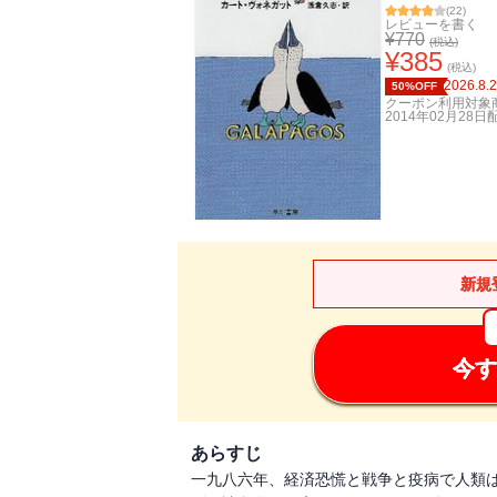
(
22
)
レビューを書く
¥
770
(税込)
¥
385
(税込)
2026.8.
50%OFF
クーポン利用対象
2014年02月28日
新規
今す
あらすじ
一九八六年、経済恐慌と戦争と疫病で人類