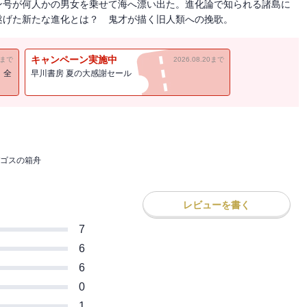
ン号が何人かの男女を乗せて海へ漂い出た。進化論で知られる諸島に
遂げた新たな進化とは？ 鬼才が描く旧人類への挽歌。
キャンペーン実施中
11まで
2026.08.20まで
！全
早川書房 夏の大感謝セール
ゴスの箱舟
レビューを書く
7
6
6
0
1