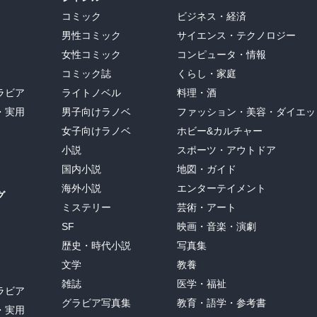
な世界であることが分かる。

コミック
ビジネス・経済
男性コミック
サイエンス・テクノロジー
が、ひとりの女性の特殊な生殖技術で、新しい種が生まれ、島に生存
女性コミック
コンピュータ・情報
した形にしだいに変化する。人類の体の形は、食料を得るためにだけ
コミック誌
くらし・家庭
ごく小さなものでなくてはならず、両手はひれの形になって海の中で
うになっていく。

ラビア
ライトノベル
料理・酒
・実用
男子向けラノベ
ファッション・美容・ダイエッ
にこの本を読んだ私。ヴォネガットの世界より今の人類は脳の形は小
女子向けラノベ
ホビー&カルチャー
ているかもしれないが、テクノロジーの進歩は人類にとって災厄だけ
小説
スポーツ・アウトドア
ているのではないだろうか。楽観的過ぎるのは危険だとヴォネガット
国内小説
地図・ガイド
初心者からすればＳＦらしくない世界だったが、人の狂気と底知れな
海外小説
エンターテイメント
グ
すものは、宗教や社会常識を超えたものに変わる恐れがある。そここ
ミステリー
芸術・アート
起きるかもしれないと感じさせるような力のある興味深い作品だっ
SF
映画・音楽・演劇
歴史・時代小説
写真集
文学
教養
雑誌
医学・福祉
ラビア
グラビア写真集
教育・語学・参考書
・実用