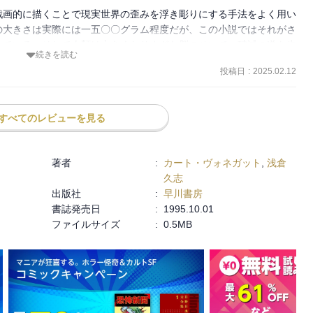
リカは世界の指導者を自認し、レーガンはリビアに経済制裁を加え、
戯画的に描くことで現実世界の歪みを浮き彫りにする手法をよく用い
ルノブイリ原子力発電所事故が起き、日本車はどんどん売れ、各社こ
の大きさは実際には一五〇〇グラム程度だが、この小説ではそれがさ
っている。そして人類は大きくなりすぎた脳のせいで、破滅の道を歩
続きを読む
次々に破綻していくが、富豪たちは強いドルと日本円を保有し経済的
投稿日
:
2025.02.12
紹介しよう。

兄弟が広告宣伝も兼ねて、所有のホテルと豪華客船バイア・デ・ダー
に「世紀の大自然クルーズ」を計画する。

ログラムもの重さの脳を持っていたのだ！　それほどふくれあがった
すべてのレビューを見る
、およそ限界というものがなかった。

実態は百万年前にベトナム戦争で死んだ兵士だが、彼は死後の世界に
惑星にはまだすべての人間にたっぷりいきわたるだけの食料や燃料な
み、目に見えない姿で人々に付き従っていく。百万年後まで彼の語り
飢えで死にかけていた。

いったか、どんな形に進化をとげたか、彼の目を通して見ることにな
著者
:
カート・ヴォネガット
,
浅倉
第九交響曲とおなじく、純然たる巨大脳の産物だった。

久志
間の脳は、生命をどこまで粗末に扱えるかについて、ひどく口数の多
出版社
:
早川書房
来の世代の利益のために行動することまでが、ちょうど限られた範囲
り返る、結果を元に、クルーズに参加した人たちの運命を振り返り、
書誌発売日
:
1995.10.01
た──たとえば、ポーカーや、ポロや、証券市場や、ＳＦ小説の執筆
ェアから人間の卵子を食う微生物が世界に広がっていった。さながら
ファイルサイズ
:
0.5MB
。人類はここで滅びようとしていた。

う点でもヴォネガットの作品群の中でとりわけ優れた部類に入るが、
船に乗るまでの人々の運命。旅の途中で亡くなった人は名前の前に＊
批判の数々を眺めるだけでも一読の価値がある。

待たずに死ぬ、というように未来の出来事を語る部分が何度もある。
しまうわけではない。しかし、ある意味ではそれよりももっと皮肉な
う感じがする。

きすぎる脳を無用と宣告し、人類から取り上げた。われわれの子孫は