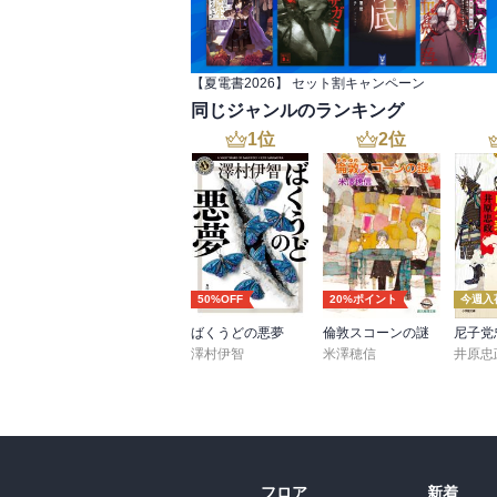
小さな流線型の頭とひれを持ち、和毛に覆
第一部　そのむかし

サリア島という架空の楽園でひっそりと暮ら
　この物語における現在、すなわちいまか
今から百万年前の西暦１９８６年、グアヤ
【夏電書2026】 セット割キャンペーン
が、そんなものが何になる？　ここでわれ
た。

同じジャンルのランキング
か。人間は本当に賢いのだろうか。
1
位
2
位
人類の発達した巨大脳が生み出した結果は
う世界は末期状態になっていた。

そのころグアヤキルからガラパゴスに向けて
参加者には各国の著名人を招待していた、
に到着していた、アメリカ人４人と日本人
カンカ・ボノ族の飢えた少女たちが乗り込ん
50%OFF
20%ポイント
今週入
招待客にキッシンジャー、ピカソ、ジャク
ばくうどの悪夢
倫敦スコーンの謎
愛嬌か。国務省が警告を発し、彼らは船に乗
澤村伊智
米澤穂信
井原忠
第二部　そして、それから

百万年後、ガラパゴスの白い砂浜、青い礁湖
語り部の過去と現在も明かされる。

フロア
新着