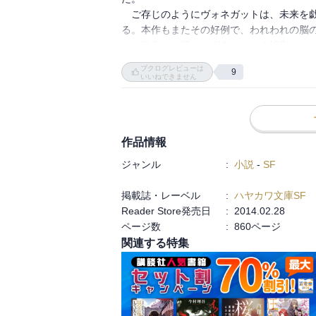
現実の１９８６年をググってみると、アメ
　ご存じのようにヴォネガットは、未来を
戦艦ミズーリを再就役、ソビエトではチェ
る。本作もまたその好例で、われわれの脳
ぞって新モデルを発売していた。

らに進化し、三キログラムという設定にな
み始める。

ブクログレビューは
作中、経済危機に瀕し、恐慌に陥る各国は
9
　彼一流のユーモアに溢れた表現をいくつか
いいねできません
にはなんら影響がなかった。そして富豪の
ウィン号を使いガラパゴスの自然観察を目的
──当時の人間のおとなの大部分が、三キ
思考機械が想像し実行できる邪悪な計画には
語り部は時を越えて人々を描写する。その
──いくら人間がふえたといっても、この
作品情報
行かず、ガラパゴス行きの観光船に乗り組
どがあったが、いまや何百万人もの人びとが
は続き、人類がなぜ船に乗り、どうなって
ジャンル
:
小説
-
SF
──そして、この飢饉は、ベートーヴェンの
る。

──だから、こういうしかない。当時の人
掲載誌・レーベル
:
ハヤカワ文庫SF
い、無責任な発案者になっていたため、未
まず初めて読む構成で、過去から現在を振
Reader Store発売日
:
2014.02.28
の愛好家がたのしむゲームのように扱われ
その間に世界の変貌をみる。国際ブックフ
ページ数
:
860ページ
のようなゲームのように。

ダビデとゴリアテの物語の繰り返しのように
関連する特集
いかがだろうか。本作は構成の緻密さとい
ストーリーは二部に分かれている。一部は
作品のいたるところに散りばめられた痛烈な
印をつけている。彼はもうすぐ船の出航を
　ところで、この物語では人類は絶滅して
このあたりヴォネガットの遊びだろうかとい
結末といえる。過酷な自然選択の法則は大