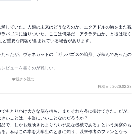
に瀕していた。人類の未来はどうなるのか。エクアドルの港を出た観
ラパゴスに辿りついた、ここは何処だ、アララテ山か、と彼は呟く

など重要な内容が含まれている場合があります。

ンだったが、ヴォネガットの「ガラパゴスの箱舟」が積んであったの
レビューを書くのが難しい。

続きを読む
文についつい笑いを誘われるが、テーマは人類の進化である。

投稿日
:
2026.02.28
の流れは、大きな不安を孕んでいる。巨大化した脳は残酷さに寛容で
いした。

脳を持つようになった人類の性が、本能に導かれて到達した環境とい
中でもとりわけ大きな脳を持ち、またそれを鼻に掛けてきた。だが、
葉の影もない、独自に進化を遂げた世界だった。どこか今に通じる現
きいことは、本当にいいことなのだろうか？

た物語で、その緻密さ巧みさは面白い、登場人物の狂気までも気の利
陥品で、しかも危険きわまりない邪悪な機械である」という洞察のも
狂っていく姿は喜劇的でさえある。

ある。私はこの本を大学生のときに知り、以来作者のファンとなっ