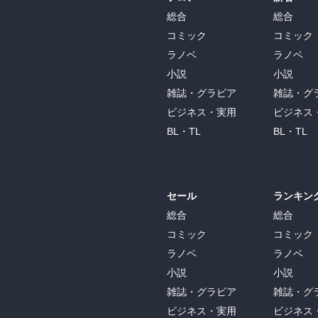
ここでヴォネガット の夢は、美しい穏やか
総合
総合
コミック
コミック
紆余曲折を経てガラパゴスに着いた人たち
ラノベ
ラノベ
していた生き物たちと共生していくのに適
小説
小説
適したものなり、もちろんその形では脳は
も陸でもお穏やかに静かに暮らしていけるよ
雑誌・グラビア
雑誌・グ
ビジネス・実用
ビジネス
１９８６年からまた時が過ぎ２０１６年末
BL・TL
BL・TL
さいかもしれない、地球は災厄をこうむっ
でなく人類を生かすことも含まれ、貢献し
は言うだろう。

ＳＦといえばスパースオペラと思うような
セール
ランキン
い欲望がむき出しになった巨大脳の作り出
総合
総合
こに展開する人々の運命が、わが身にいつ
た。
コミック
コミック
ラノベ
ラノベ
小説
小説
雑誌・グラビア
雑誌・グ
ビジネス・実用
ビジネス