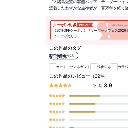
ゴス諸島遊覧の客船バイア・デ・ダーウィ
漂着したわずかな生存者が、百万年を経て
クーポン対象
10%OFF
2026.08.
【10%OFFクーポン】サマーブックフェス2026
フロアで使える
この作品のタグ
#
海外SF小説
新刊通知
カート・ヴォネガット
浅倉久志
ガラパ
この作品のレビュー
（
22
件）
3.9
平均