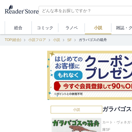
総合
コミック
ラノベ
小説
雑誌・
TOP(総合)
小説フロア
小説
ガラパゴスの箱舟
SF
ガラパゴス
小説
カート・ヴォネガッ
庫SF