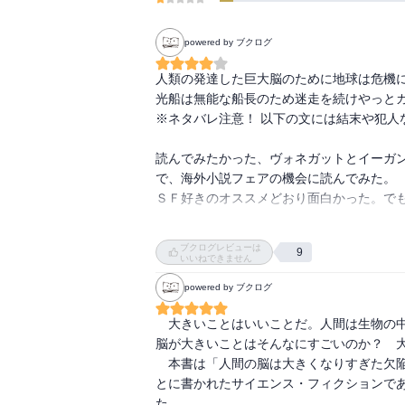
powered by ブクログ
人類の発達した巨大脳のために地球は危機
光船は無能な船長のため迷走を続けやっとガ
※ネタバレ注意！ 以下の文には結末や犯人
読んでみたかった、ヴォネガットとイーガ
で、海外小説フェアの機会に読んでみた。

ＳＦ好きのオススメどおり面白かった。でも
ヴォネガット のユーモアとウイット、引用
ブクログレビューは
9
そこに着くまでに設定した百万年という時
いいねできません
あり、心の痛みを転嫁し、過ちを進化と勘違
powered by ブクログ
西暦１９８６年、ヴォネガットの描く巨大
　大きいことはいいことだ。人間は生物の
えば、反抗する隙もない、人間性という言
脳が大きいことはそんなにすごいのか？　大
代世界の姿がかいま見える。煉りに煉られ
　本書は「人間の脳は大きくなりすぎた欠
いたジョーク交じりで進行していく。人々の
とに書かれたサイエンス・フィクションで
た。
