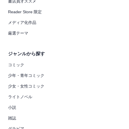
書店員オススメ
Reader Store 限定
メディア化作品
厳選テーマ
ジャンルから探す
コミック
少年・青年コミック
少女・女性コミック
ライトノベル
小説
雑誌
グラビア