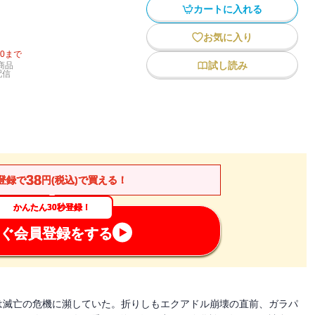
カートに入れる
お気に入り
20
まで
試し読み
商品
配信
38
登録で
円(税込)で買える！
かんたん30秒登録！
ぐ会員登録をする
は滅亡の危機に瀕していた。折りしもエクアドル崩壊の直前、ガラパ