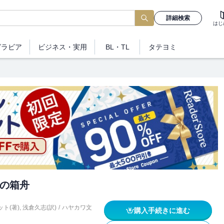
詳細検索
はじ
グラビア
ビジネス
・実用
BL・TL
タテヨミ
の箱舟
ト(著)
,
浅倉久志(訳)
/
ハヤカワ文
購入手続きに進む