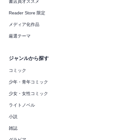
書店員オススメ
Reader Store 限定
メディア化作品
厳選テーマ
ジャンルから探す
コミック
少年・青年コミック
少女・女性コミック
ライトノベル
小説
雑誌
グラビア