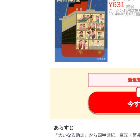
¥
631
(税込)
クーポン利用対象
2014年02月07日
新規
今す
あらすじ
『大いなる助走』から四半世紀、巨匠・筒