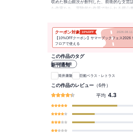
収めた狭山銀次が創刊した、前衛的な文芸
た作家たち。実験的な作風で知られる錣山
的な作品で派手に登場した笹川卯三郎……
ろから物語は始まる。小説世界の内と外は
隆」を名乗る人物が語り始める。現代の文
クーポン対象
10%OFF
2026.08.
【10%OFFクーポン】サマーブックフェス2026
フロアで使える
この作品のタグ
#
筒井康隆
新刊通知
筒井康隆
巨船ベラス・レトラス
この作品のレビュー
（
6
件）
4.3
平均