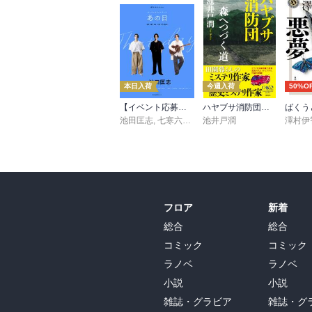
っ、ここはインターネット島ではないか。

　昔は同人誌作家が大変な読書量を誇り文
ーした作家をやっかむばかりである。かつ
くば実験的小説にも手を出そうとしてそれ
売れればと言う姿勢でいるために却って小
本日入荷
今週入荷
50%O
論を展開する。あるいは差別表現の問題。
しては「目が亡くなる」という言葉を大事
【イベント応募シリアルコード付】池田匡志出演・オーディオフォトブック「あの日」SPECIAL EDITION（音声／動画付）
ハヤブサ消防団 森へつづく道
ばくう
えてしまった。登場人物の作家のひとりは9
池田匡志
,
七寒六温
,
konoko58
池井戸潤
,
村崎キコ
澤村伊
その主張を小説にしてしまおう。登場人物
批判しにくいだろう。というのを筒井康隆は
　筒井康隆すなわちフィクション第０層の
ス・レトラスに降臨した彼が長々と述べる
フロア
新着
えば関わっているがそこまでの話と直接関
総合
総合
を侵害した事件であって唖然とするような
これは筒井の私小説である。なぜかここ、す
コミック
コミック
　されば巨船ベラス・レトラス、どこへ行
ラノベ
ラノベ
も文学を書くぞと奮起してしまいそうな小
小説
小説
雑誌・グラビア
雑誌・グ