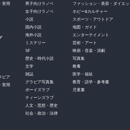
・実用
男子向けラノベ
ファッション・美容・ダイエッ
女子向けラノベ
ホビー&カルチャー
小説
スポーツ・アウトドア
国内小説
地図・ガイド
海外小説
エンターテイメント
グ
ミステリー
芸術・アート
SF
映画・音楽・演劇
歴史・時代小説
写真集
文学
教養
雑誌
医学・福祉
ラビア
グラビア写真集
教育・語学・参考書
・実用
ボーイズラブ
児童書
ティーンズラブ
人文・思想・歴史
社会・政治・法律