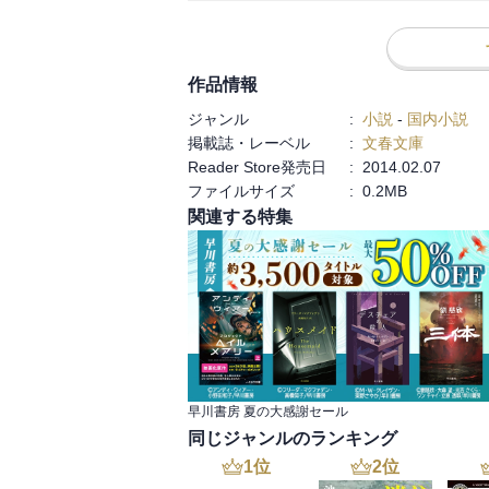
は自分の他にも本を開いている人がいる。
「文学」に関するメタフィクションなのであ
　登場人物はいずれも実験的な姿勢をもっ
作品情報
ホラーを脱臼させた実験的作風で支持を集
ジャンル
:
小説
-
国内小説
（彼は盲である）、その弟子でジュヴナイル
掲載誌・レーベル
:
文春文庫
　「ベラス・レトラス」とは文学青年だっ
Reader Store発売日
:
2014.02.07
イン語で「純文学」の意である（ただし本
ファイルサイズ
:
0.2MB
とエンターテインメントと記されている）
関連する特集
書いた作品は実験的であるというだけで碌で
　ここをフィクション第１層としよう。

　登場人物たる小説家の作品自体も地の文
う。フィクション内のフィクションだからで
　さて、フィクション第１層の登場人物た
な感覚を覚え、やがて実際に巨船ベラス・
（すなわちフィクション第１層）に戻って
は自分が書いた小説の登場人物も乗船して
早川書房 夏の大感謝セール
フィクション第０層のあの人も登場するはず
同じジャンルのランキング
　巨船ベラス・レトラスは文学界の象徴で
1
位
2
位
おり、航路にはテレビ島やインターネット