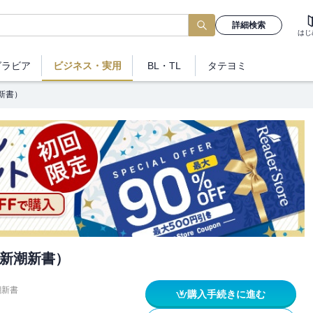
詳細検索
はじ
グラビア
ビジネス
・実用
BL・TL
タテヨミ
新書）
新潮新書）
潮新書
購入手続きに進む