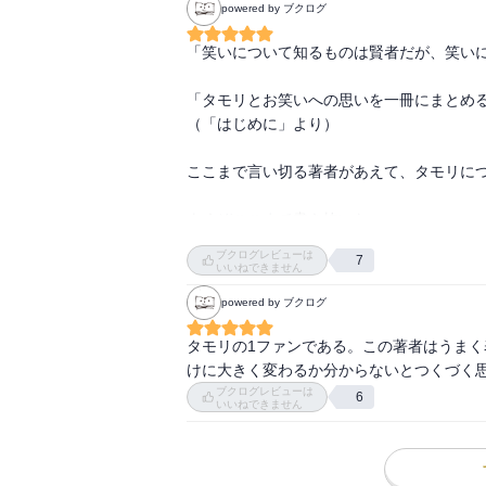
powered by ブクログ
「笑いについて知るものは賢者だが、笑いに
「タモリとお笑いへの思いを一冊にまとめる
（「はじめに」より）

ここまで言い切る著者があえて、タモリにつ
よくぞここまで書き抜いた。

ブクログレビューは
7
著者の当事者に対する距離感と、愛の深さか
いいねできません
powered by ブクログ
昭和から平成を駆け抜けた究極の長寿番組「
タモリの1ファンである。この著者はうま
「私も、あなたの数多くの作品のひとつです
けに大きく変わるか分からないとつくづく
ブクログレビューは
6
いいねできません
「世界のキタノ」ビートたけしの原点は、無
プロレスラーに例えれば「華麗なる盗人」（
憧れを自分の中に取り込み、昇華させていっ