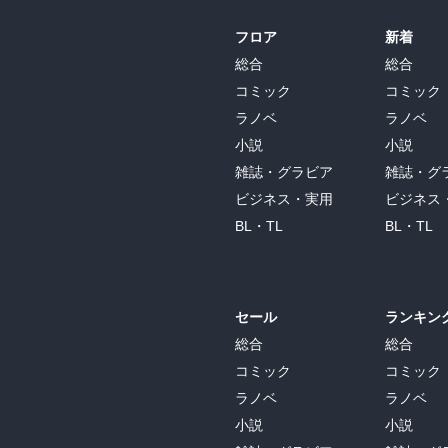
フロア
新着
総合
総合
コミック
コミック
ラノベ
ラノベ
小説
小説
雑誌・グラビア
雑誌・グ
ビジネス・実用
ビジネス
BL・TL
BL・TL
セール
ランキン
総合
総合
コミック
コミック
ラノベ
ラノベ
小説
小説