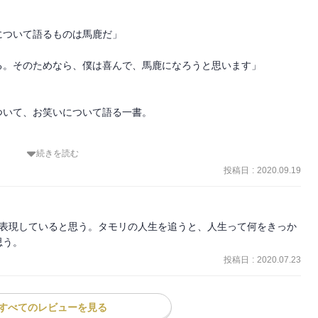
ついて語るものは馬鹿だ」

。そのためなら、僕は喜んで、馬鹿になろうと思います」

いて、お笑いについて語る一書。

続きを読む
投稿日
:
2020.09.19
ら生まれる論考の数々に目からウロコが落ちまくる。

笑っていいとも！」の真骨頂について。

く表現していると思う。タモリの人生を追うと、人生って何をきっか
」－－恩師・赤塚不二夫の葬儀での伝説の弔辞。

思う。
投稿日
:
2020.07.23
名の青年時代の師匠・深見千三郎。

古舘伊知郎）と呼ばれたハルク・ホーガンだ。

たから。

すべてのレビューを見る