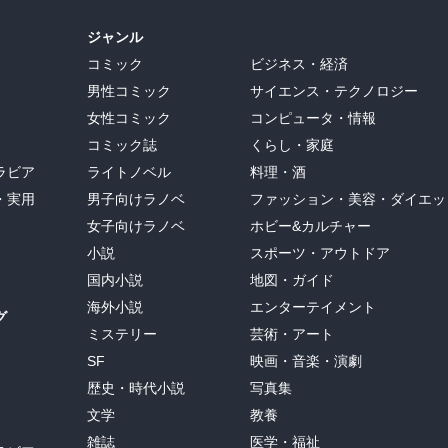
ジャンル
コミック
ビジネス・経済
男性コミック
サイエンス・テクノロジー
女性コミック
コンピュータ・情報
コミック誌
くらし・家庭
ラビア
ライトノベル
料理・酒
・実用
男子向けラノベ
ファッション・美容・ダイエッ
女子向けラノベ
ホビー&カルチャー
小説
スポーツ・アウトドア
国内小説
地図・ガイド
海外小説
エンターテイメント
グ
ミステリー
芸術・アート
SF
映画・音楽・演劇
歴史・時代小説
写真集
文学
教養
雑誌
医学・福祉