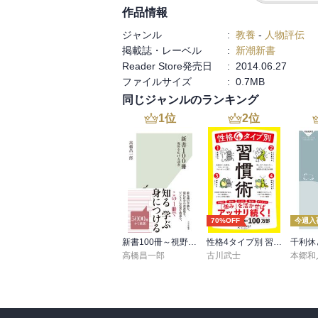
作品情報
「さんまさんはよく言っていた。俺はひと
いを作り続けた明石家さんまは、プロレスラ
ジャンル
:
教養
-
人物評伝
それは、どんなに強くても総合格闘技には行
掲載誌・レーベル
:
新潮新書
Reader Store発売日
:
2014.06.27
著者はこの本を読み感動した女性から告白
ファイルサイズ
:
0.7MB
て結婚するんだとばかり思ってた」より）。
同じジャンルのランキング
1
位
2
位
まさに、人生の節目に「いいとも」があり、
だが、その人生を節目をたぐり寄せたのは著
「人間のすることで、他の動物にはできな
（「おわりに」より）

70%OFF
今週入
批判されることを覚悟で、愛するものを語り
新書100冊～視野を広げる読書～
性格4タイプ別 習慣術
千利休
高橋昌一郎
古川武士
本郷和
渾身の一書。