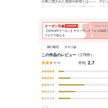
の奥に隠された孤独や絶望とは――。デビ
使して、この男の狂気と神髄に迫る。出生
たけしや明石家さんまとの比較等、読めばあ
クーポン対象
10%OFF
2026.08.
【10%OFFクーポン】サマーブックフェス2026
フロアで使える
新刊通知
樋口毅宏
タモリ論
この作品のレビュー
（
179
件）
2.7
平均