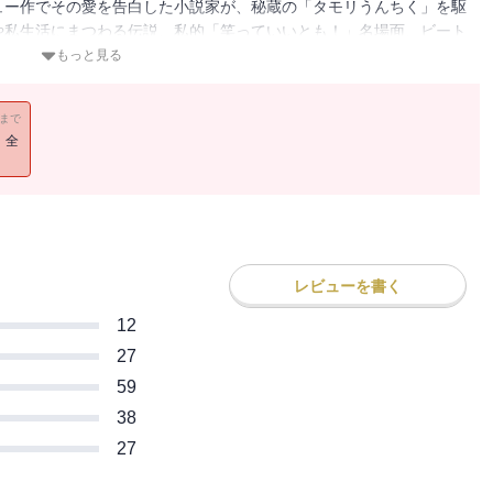
ュー作でその愛を告白した小説家が、秘蔵の「タモリうんちく」を駆
や私生活にまつわる伝説、私的「笑っていいとも！」名場面、ビート
なたの“タモリ観”が一変する、革命的芸人論！
もっと見る
11まで
！全
レビューを書く
12
27
59
38
27