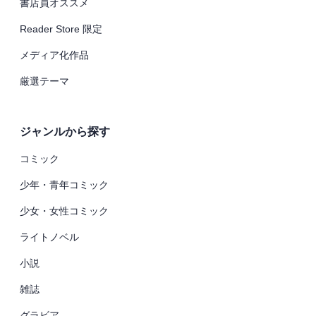
書店員オススメ
Reader Store 限定
メディア化作品
厳選テーマ
ジャンルから探す
コミック
少年・青年コミック
少女・女性コミック
ライトノベル
小説
雑誌
グラビア