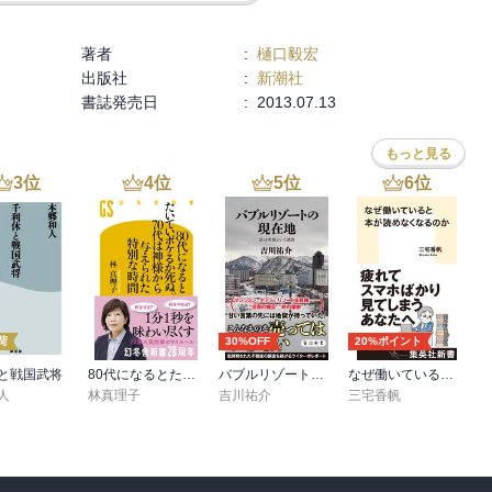
を笑わせるために生きてきた」ーーどんなに悲しみ背負っていても笑
ーでいえば武藤敬司。

著者
:
樋口毅宏
かなかった。

出版社
:
新潮社
書誌発売日
:
2013.07.13
され、結婚にまで至ったという（エッセイ集「大江千里と渡辺美里っ


もっと見る
3
位
4
位
5
位
6
位
「タモリ」がいた。

者自身の力だ。

いことがふたつあります。それは、笑うことと、祈ることです」
荷
30%OFF
20%ポイント
抜いた、著者の覚悟が素晴らしい。

と戦国武将
80代になるとたいていボケるか死ぬ。70代は神様から与えられた特別な時間
バブルリゾートの現在地 区分所有という迷宮
なぜ働いていると本が読めなくなるのか
人
林真理子
吉川祐介
三宅香帆