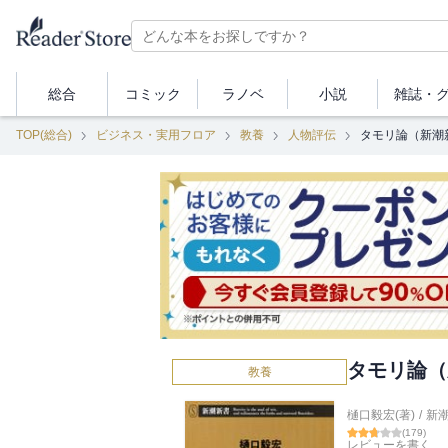
総合
コミック
ラノベ
小説
雑誌・
TOP(総合)
ビジネス・実用フロア
教養
人物評伝
タモリ論（新潮
タモリ論（
教養
樋口毅宏(著)
/
新
(
179
)
レビューを書く