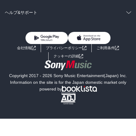
BL・TL
雑誌・グラビア
ビジネス・実用
ラノベ
小説
コミック
男性コミック
ヘルプ&サポート
BL・TL
雑誌・グラビア
ビジネス・実用
女性コミック
コミック誌
初めての方へ
ヘルプ
BL・TL
ライトノベル
男子向けラノベ
よくあるご質問
お問い合わせ
会社情報
プライバシーポリシー
ご利用条件
女子向けラノベ
小説
利用規約
クッキーの詳細
国内小説
海外小説
Copyright 2017 - 2026 Sony Music Entertainment(Japan) Inc.
ミステリー
SF
Information on the site is for the Japan domestic market only
powered by
歴史・時代小説
文学
雑誌
グラビア写真集
ボーイズラブ
ティーンズラブ