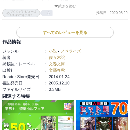
DVの警察官の夫から逃げてきた裕子。

続きを読む
そんな二人を職場で受け入れた工務店の社長の波多野。

ブクログレビューは
投稿日
:
2020.08.29
8
無期懲役だった少年乃武夫が7年ほどで出所。それを知った真壁は復
いいねできません
讐を決意します。

一方、DV警察官の門脇は警察官の職権を利用して裕子の行方を追い
すべてのレビューを見る
かけます。

作品情報
乃武夫のくずっぷり、門脇の悪役っぷりがすごい（笑）

ジャンル
:
小説
-
ノベライズ
さらに門脇の執拗な追跡が狂気（笑）

著者
:
佐々木譲
掲載誌・レーベル
:
文春文庫
真壁の復讐派は結果的に乃武夫の殺害には至りませんでしたが、襲
出版社
:
文藝春秋
撃された乃武夫は逆に真壁を殺害しようと行方を追います。

Reader Store発売日
:
2014.01.24
書誌発売日
:
2005.12.10
乃武夫と門脇の追跡から真壁と裕子は逃れることができるのか？

ファイルサイズ
:
0.3MB
といった展開です。

関連する特集
んで、結末は意外にあっけなくあっさり終わっちゃいました（笑）

ちょっと残念

ま、想定通りと言えばそうですが
