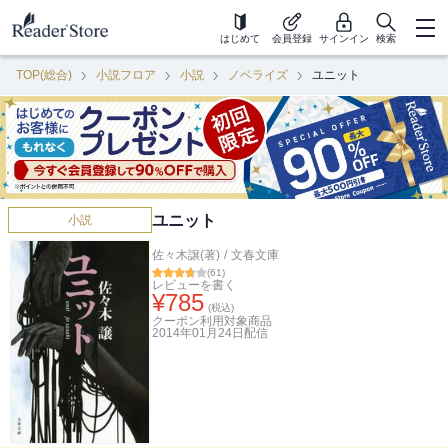
はじめて
会員登録
サインイン
検索
TOP(総合)
小説フロア
小説
ノベライズ
ユニット
ユニット
小説
佐々木譲(著)
/
文春文庫
(
61
)
レビューを書く
¥
785
(税込)
クーポン利用対象商品
2014年01月24日
配信