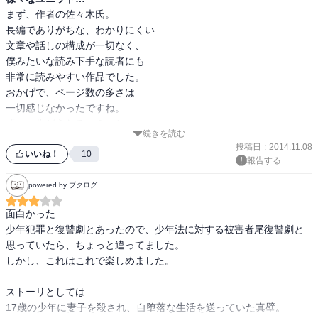
まず、作者の佐々木氏。

長編でありがちな、わかりにくい

文章や話しの構成が一切なく、

僕みたいな読み下手な読者にも

非常に読みやすい作品でした。

おかげで、ページ数の多さは

一切感じなかったですね。

「この先どうなるの？」と、

続きを読む
電子書籍をスワイプする指が

投稿日
:
2014.11.08
引きつりそうでした【笑】

いいね！
10
報告する
ラストの予測が、終盤手前で

何となく見えてきたとはいえ、

powered by ブクログ
まぁ、この終わり方でスッキリ。

面白かった

工務店のユニットで、皆さん

少年犯罪と復讐劇とあったので、少年法に対する被害者尾復讐劇と
新たな人生を歩んで行く事でしょう。

思っていたら、ちょっと違ってました。

しかし、これはこれで楽しめました。

※表題の「ユニット」…こういう意味

　だったのね。表紙絵の怖さも、

ストーリとしては

　読んでみたいという読書欲が湧くのに

17歳の少年に妻子を殺され、自堕落な生活を送っていた真壁。

　一役買っていますね。