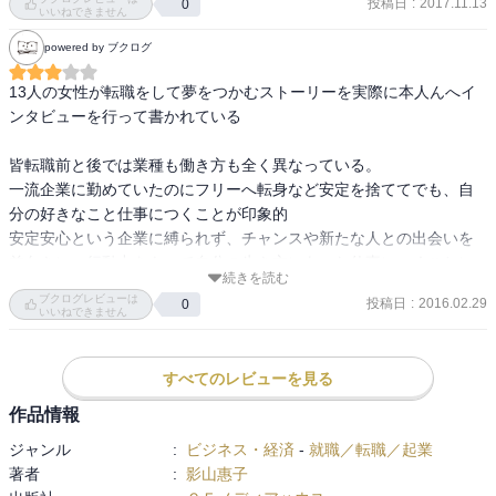
バービー人形のコンセプト：女の子はなんでもできるし、何にだっ
投稿日
:
2017.11.13
0
いいねできません
坂野尚子 株式会社ノンストレス 代表取締役
てなれる

西方 凌 女優
powered by ブクログ
これからこうなりたいという未来の自分の姿を思い描いて夢リスト
新間美也 調香師
を作った

13人の女性が転職をして夢をつかむストーリーを実際に本人んへイ
宮崎真理子 ＮＰＯ法人フローレンス勤務
ンタビューを行って書かれている

井上由美子 脚本家
矢嶋文子

堀木エリ子 和紙クリエイター
食卓の基本は野菜。穀物も土からとれるものなので野菜と考える
皆転職前と後では業種も働き方も全く異なっている。

と、ほとんどが野菜で構成。

一流企業に勤めていたのにフリーへ転身など安定を捨ててでも、自
野菜は季節の移ろいと共に姿を変えていく。それを食べる人間の体
分の好きなこと仕事につくことが印象的

も変わる。季節のものを食べることが大事

安定安心という企業に縛られず、チャンスや新たな人との出会いを
体は食べたもので作られる

前向きに、行動力をもって自分の生き方にあった仕事につくことに
続きを読む
感銘
宮崎真理子

ブクログレビューは
投稿日
:
2016.02.29
0
いいねできません
ベストな選択ではなく、ベターな選択を

筑波大学　社会人大学院

残業なしの条件ではどんなにいいスペックの人間でも雇ってもらえ
すべてのレビューを見る
ない

作品情報
諦めないこと。遅くとも歩みを続けること。

自分のやりたい気持ちが高まるタイミングを逃さない。

ジャンル
:
ビジネス・経済
-
就職／転職／起業
著者
:
影山惠子
井上由美子
