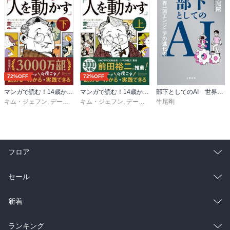
72%OFF
72%OFF
マンガで読む！14歳からのカーネギー「人を動かす」下
マンガで読む！14歳からのカーネギー「人を動かす」上
部下としてのAI 世界一流エンジニアの進化術
キム・ジェフン
,
デール・カーネギー・東京・トレーニング
キム・ジェフン
,
デール・カーネギー・東京・トレーニング
牛尾剛
,
金光英実
フロア
総合
コミック
セール
ラノベ
小説
総合
コミック
新着
雑誌・グラビア
ビジネス・実用
ラノベ
小説
総合
コミック
ランキング