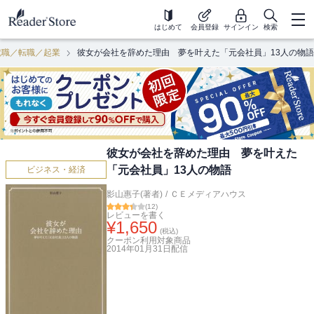
はじめて
会員登録
サインイン
検索
就職／転職／起業
彼女が会社を辞めた理由 夢を叶えた「元会社員」13人の物語
彼女が会社を辞めた理由 夢を叶えた
「元会社員」13人の物語
ビジネス・経済
影山惠子(著者)
/
ＣＥメディアハウス
(
12
)
レビューを書く
¥
1,650
(税込)
クーポン利用対象商品
2014年01月31日
配信