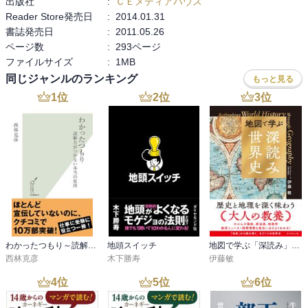
出版社
:
ＣＥメディアハウス
最初は誰もが初心者で、誰も自分が何者になれるかなんてわかりま
Reader Store発売日
:
2014.01.31
せん。

書誌発売日
:
2011.05.26
最初はおおらかな気持ちでことに当たって、試行錯誤する中で自分
ページ数
:
293ページ
の好きと適正とを照らし合わせながら、ゆっくり模索していけばい
ファイルサイズ
:
1MB
い。

同じジャンルのランキング
もっと見る
1
位
2
位
3
位
堀木エリ子

なりたい自分像をイメージする。（40歳、５０歳。。）

イメージが湧いたら、それを実現する為にはどうすればいいかを逆
算して考える。

大きな悩みや課題を人に話すことで乗り切る

一つの仕事は3年やって人に教えることができるようになってからや
めた方がいい

不安や不満は逃れようもないもの

何もやりたいことが見つからないのであれば、今、縁のあることを
生涯かけてやりきる、と決心すること。

わかったつもり～読解力がつかない本当の原因～
地頭スイッチ
地図で学ぶ「深読み」世界史
そこからステップアップしていけばいい。

西林克彦
木下勝寿
伊藤敏
誰にだって可能性は無限にあり、たくさんの道がある。なんでもい
4
位
5
位
6
位
いから何か一つ決心をして、一歩前に進むこと。そこから始めてみ
ては。