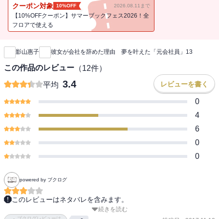
クーポン対象
10%OFF
2026.08.11まで
大胆な転身を遂げ、夢を叶えた女性たち。
【10%OFFクーポン】サマーブックフェス2026！全
不安だらけの今こそ、たくさん悩みながら人生を切り開いてきた彼
フロアで使える
新刊通知
女たちの言葉がココロに響く。
影山惠子
彼女が会社を辞めた理由 夢を叶えた「元会社員」13
さぁ、あなたも一歩を踏み出そう！
この作品のレビュー
（
12
件）
≪電子書籍に関してのご注意≫
3.4
レビューを書く
平均
2011年発行の本書籍では13人の方のインタビューを収録しています
が、諸般の事情により電子書籍では12人の方のインタビューを収録
0
しています。
4
6
0
◇◇本書に登場する [元会社員] の素敵な女性たち◇◇
0
谷川真理 ランナー
俣野千秋 株式会社カフェリング代表取締役
powered by ブクログ
村上智美 バーテンダー
SHEILA タレント
このレビューはネタバレを含みます。
小川彌生 漫画家
続きを読む
俣野千秋

矢嶋文子 八百屋 瑞花 店主
ブクログレビューは