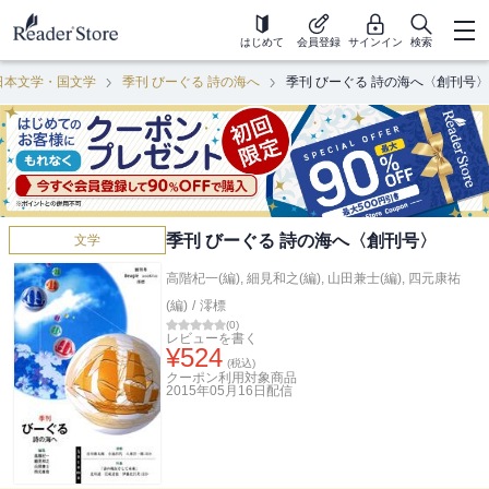
はじめて
会員登録
サインイン
検索
日本文学・国文学
季刊 びーぐる 詩の海へ
季刊 びーぐる 詩の海へ〈創刊号〉
季刊 びーぐる 詩の海へ〈創刊号〉
文学
高階杞一(編)
,
細見和之(編)
,
山田兼士(編)
,
四元康祐
(編)
/
澪標
(
0
)
レビューを書く
¥
524
(税込)
クーポン利用対象商品
2015年05月16日
配信