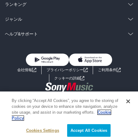
雑誌・グラビア
ビジネス・実用
ラノベ
小説
総合
コミック
ランキング
BL・TL
雑誌・グラビア
ビジネス・実用
ラノベ
小説
総合
コミック
ジャンル
BL・TL
雑誌・グラビア
ビジネス・実用
ラノベ
小説
コミック
男性コミック
ヘルプ&サポート
BL・TL
雑誌・グラビア
ビジネス・実用
女性コミック
コミック誌
初めての方へ
ヘルプ
BL・TL
ライトノベル
男子向けラノベ
よくあるご質問
お問い合わせ
会社情報
プライバシーポリシー
ご利用条件
女子向けラノベ
小説
利用規約
クッキーの詳細
国内小説
海外小説
Copyright 2017 - 2026 Sony Music Entertainment(Japan) Inc.
By clicking “Accept All Cookies”, you agree to the storing of
ミステリー
SF
Information on the site is for the Japan domestic market only
cookies on your device to enhance site navigation, analyze
powered by
site usage, and assist in our marketing efforts.
Cookie
Policy
歴史・時代小説
文学
Cookies Settings
Accept All Cookies
雑誌
グラビア写真集