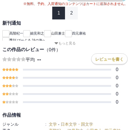
※無料、予約、入荷通知のコンテンツはカートに追加されません。
1
2
新刊通知
高階杞一
細見和之
山田兼士
四元康祐
季刊 びーぐる 詩の海へ
もっと見る
この作品のレビュー
（
0
件）
--
レビューを書く
平均
0
0
0
0
0
作品情報
ジャンル
:
文学
-
日本文学・国文学