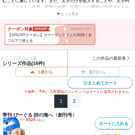
むことに適しています。また、文字だけを拡大することや、文字列
のハイライト、検索、辞書の参照、引用などの機能が使用できませ
ん。
もっと見る
特集 詩の現在そして未来
クーポン対象
10%OFF
2026.08.11まで
【10%OFFクーポン】サマーブックフェス2026！全
フロアで使える
この作品の1巻
この作品の最新巻
シリーズ作品(
16
件)
1巻から
新刊から
まとめてカート
※無料、予約、入荷通知のコンテンツはカートに追加されません。
1
2
季刊 びーぐる 詩の海へ〈創刊号〉
¥
524
(税込)
カートに入れる