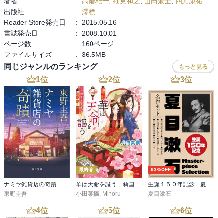
著者
:
高階杞一
,
細見和之
,
山田兼士
,
四元康祐
出版社
:
澪標
Reader Store発売日
:
2015.05.16
書誌発売日
:
2008.10.01
ページ数
:
160ページ
ファイルサイズ
:
36.5MB
同じジャンルのランキング
もっと見る
1
位
2
位
3
位
最終巻
93%OFF
ナミヤ雑貨店の奇蹟
華は天命を謳う 莉国後宮女医伝 五
生誕１５０年記念 夏目漱石 名作セット
東野圭吾
小田菜摘
,
Minoru
夏目漱石
4
位
5
位
6
位