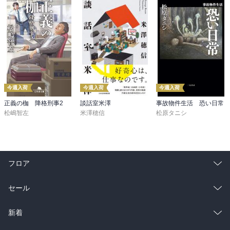
今週入荷
今週入荷
今週入荷
正義の枷 降格刑事2
談話室米澤
事故物件生活 恐い日常
松嶋智左
米澤穂信
松原タニシ
フロア
総合
コミック
セール
ラノベ
小説
総合
コミック
新着