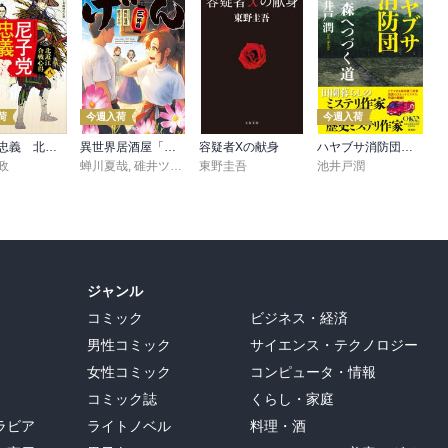
荷
今週入荷
今週入荷
尼子党忠義 北近江合戦心得〈八〉
異世界居酒屋「げん」三杯目
容疑者Xの献身
ハヤブサ消防団 森へつづく道
政
蝉川夏哉
,
碓井ツカサ
東野圭吾
池井戸潤
ジャンル
コミック
ビジネス・経済
男性コミック
サイエンス・テクノロジー
女性コミック
コンピュータ・情報
コミック誌
くらし・家庭
ラビア
ライトノベル
料理・酒