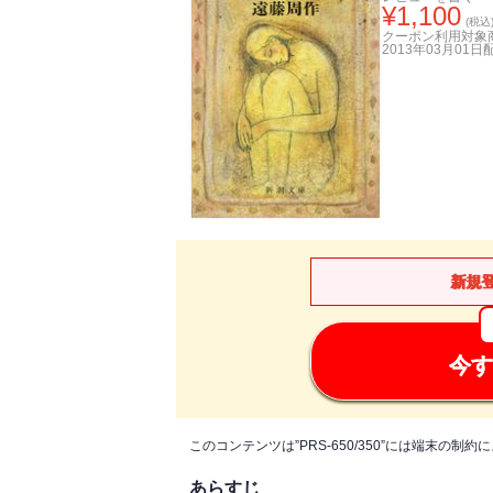
¥
1,100
(税込
クーポン利用対象
2013年03月01日
新規
今す
このコンテンツは”PRS-650/350”には端末の
あらすじ