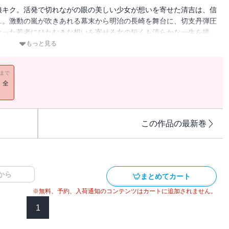
娘キク。活発で切れながの眼の美しい少女が想いを寄せた清吉は、信
…。激動の嵐が吹きあれる幕末から明治の長崎を舞台に、切支丹弾圧
なった若者にひたむきな想いを寄せる女の短くも清らかな一生を描
を鋭く追求する。
もっと見る
11まで
！全
この作品の最新巻
から
まとめてカート
※無料、予約、入荷通知のコンテンツはカートに追加されません。
1