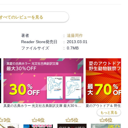
けが長崎の歴史の悲劇を、ひとり背負っていたわけではない。それは
推察できる。

すべてのレビューを見る
中千禾夫)の終末と、この一部キクの場合の終わりごろ、聖母マリア
著者
:
遠藤周作
雪のイメージとも重なってとても印象的、詩的だ。

Reader Store発売日
:
2013.03.01
ア信仰にどうしても惹かれてしまうのだ。
ファイルサイズ
:
0.7MB
用書セール第2弾
真夏の古典ホラー 光文社古典新訳文庫 最大30％OFF
夏のアウトドア＆ 野生動
もっと見る
3
位
4
位
5
位
6
位