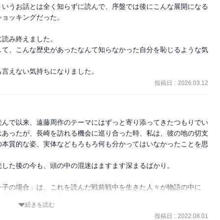
ういうお話とは全く知らずに読んで、序盤では後にこんな展開になる
ョッキングだった。

読み終えました。

して、こんな歴史があったなんて知らなかった自分を恥じるような気
投稿日
:
2026.03.12
読んで以来、遠藤周作のテーマにはずっと寄り添ってきたつもりでい
はあったが、長崎を訪れる機会に巡り合った時、私は、彼の地の切支
の本質的な姿、実体などもろもろ何も分かってはいなかったことを思
した後の今も、頭の中の混迷はますます深まるばかり。

チ子の場合」は、これを読んだ戦前戦中を生きた人々が物語の中に
共感できる典型を創造していったことだ。

続きを読む
る「私の場合」とは全く別人の「キクの場合」を、物語を通して追体
投稿日
:
2022.08.01
数多の人々の一人ひとりの"場合"が隠されていることを強く強く感