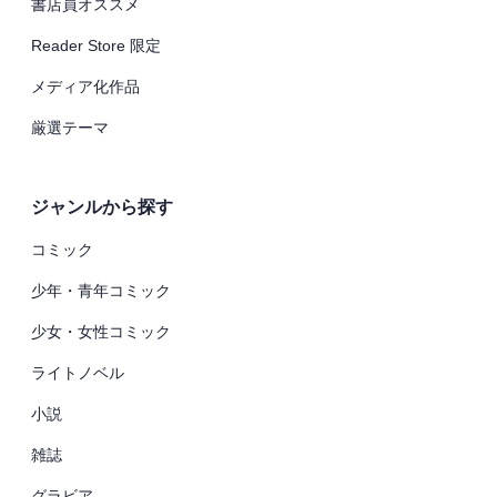
書店員オススメ
Reader Store 限定
メディア化作品
厳選テーマ
ジャンルから探す
コミック
少年・青年コミック
少女・女性コミック
ライトノベル
小説
雑誌
グラビア