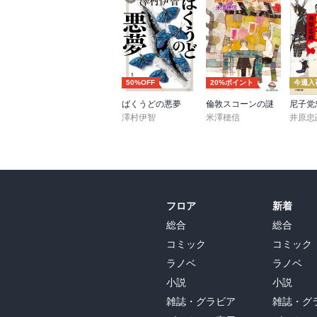
50%OFF
20%ポイント
今週入
ばくうどの悪夢
倫敦スコーンの謎
澤村伊智
米澤穂信
井原忠
フロア
新着
総合
総合
コミック
コミック
ラノベ
ラノベ
小説
小説
雑誌・グラビア
雑誌・グ