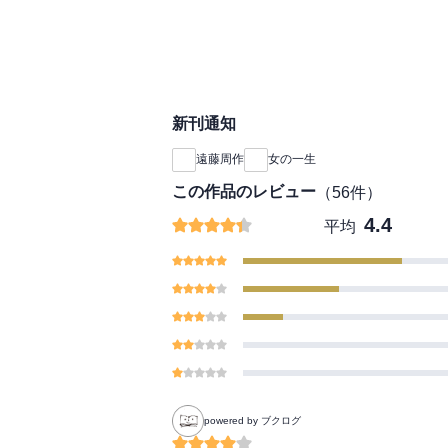
新刊通知
遠藤周作
女の一生
この作品のレビュー
（
56
件）
4.4
平均
powered by ブクログ