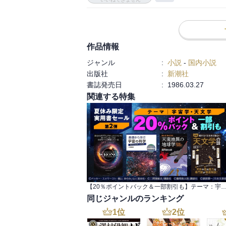
じさせてくれる。何も、隠れキリシタンだ
キクがキリスト教徒ではなかったことからも
  かなり言葉足らずの読後感で、誤解を招かなければと心配だ。

作品情報
　が、私が大好きな戯曲『マリアの首』(田
ジャンル
:
小説
-
国内小説
様がキクに話しかけるシーンが、降りしきる
出版社
:
新潮社
　やはり私は、未信者だが、母性的なマリ
書誌発売日
:
1986.03.27
関連する特集
【20％ポイントバック＆一部割引も】テーマ：宇宙学・天文学 夏休み限定実
同じジャンルのランキング
1
位
2
位