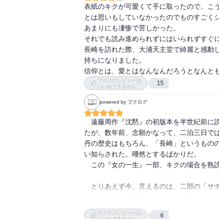
表紙のキクが可愛くて手に取ったので、こ
とは思いもしていなかったのでものすごくシ
あまりにも凄惨で苦しかった。

それでも読み進められずにはいられずすぐに
長崎を訪れた際、大浦天主堂で綺麗と感動
持ちになりました。

ブクログレビューは
15
いいねできません
powered by ブクログ
　遠藤周作『沈黙』の初版本を半世紀前に
たが、数年前、念願かなって、二泊三日で
丹の歴史はもちろん、「長崎」というもの
い知らされた。唖然とするばかりだ。

　この『女の一生』一部、キクの場合を熟読
　とりあえず今、言えるのは、二部の「サ
「あっ、サチ子は私自身だ」と感銘をもって
　そして一部は、二部と真逆で、読者であ
ブクログレビューは
6
験させてくれた。ただ物語に登場してこない
いいねできません