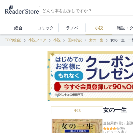
総合
コミック
ラノベ
小説
雑誌・
TOP(総合)
小説フロア
小説
国内小説
女の一生
女の一生 一
女の一生 
小説
遠藤周作(著)
/
新
(
56
)
レビューを書く