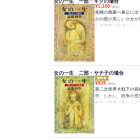
女の一生 一部・キクの場合
¥
1,100
(税込)
長崎の商家へ奉公に出
がの眼の美しい少女が
た基督教の信者だった
の長崎を舞台に、切支
流刑になった若者にひ
一生を描き、キリスト
る。
女の一生 二部・サチ子の場合
最終巻
¥
935
(税込)
第二次世界大戦下の長
平。しかし、戦争の荒
修平は聖書の教えと武
への矛盾に苦しみつつ
子の住む長崎は原爆に
り、本当の恋をし、本
出す。