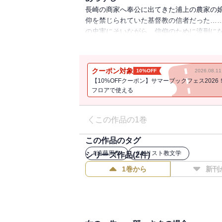
長崎の商家へ奉公に出てきた浦上の農家の
仰を禁じられていた基督教の信者だった…
の史実にそいながら、信仰のために流刑に
き、キリスト教と日本の風土とのかかわり
クーポン対象
10%OFF
2026.08.
【10%OFFクーポン】サマーブックフェス2026
フロアで使える
この作品の1巻
この作品のタグ
#
遠藤周作
#
キリスト教文学
シリーズ作品(
2
件)
1巻から
新刊