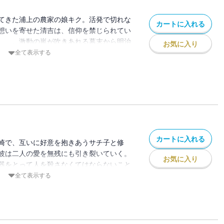
てきた浦上の農家の娘キク。活発で切れな
カートに入れる
想いを寄せた清吉は、信仰を禁じられてい
……。激動の嵐が吹きあれる幕末から明治
お気に入り
丹弾圧の史実にそいながら、信仰のために
全て表示する
たむきな想いを寄せる女の短くも清らかな
教と日本の風土とのかかわりを鋭く追求す
カートに入れる
崎で、互いに好意を抱きあうサチ子と修
波は二人の愛を無残にも引き裂いていく。
お気に入り
器をとって人を殺さなくてはならないこと
、特攻隊員として出撃する。そして、サチ
全て表示する
みまわれる。激動の時代に、信仰をまも
当の人生を生きた女の一生を鮮やかに描き