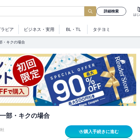
詳細検索
はじ
グラビア
ビジネス
・実用
BL・TL
タテヨミ
部・キクの場合
一部・キクの場合
潮社
購入手続きに進む