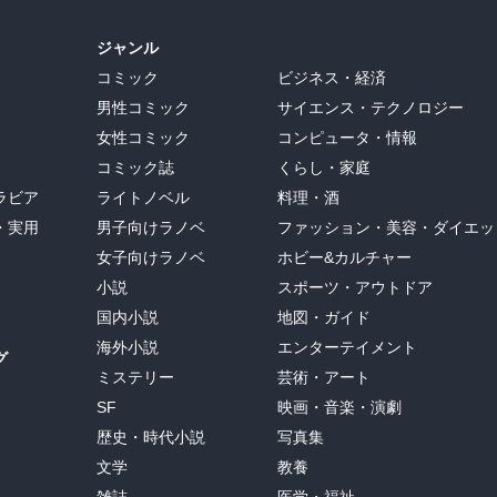
ジャンル
コミック
ビジネス・経済
男性コミック
サイエンス・テクノロジー
女性コミック
コンピュータ・情報
コミック誌
くらし・家庭
ラビア
ライトノベル
料理・酒
・実用
男子向けラノベ
ファッション・美容・ダイエッ
女子向けラノベ
ホビー&カルチャー
小説
スポーツ・アウトドア
国内小説
地図・ガイド
海外小説
エンターテイメント
グ
ミステリー
芸術・アート
SF
映画・音楽・演劇
歴史・時代小説
写真集
文学
教養
雑誌
医学・福祉