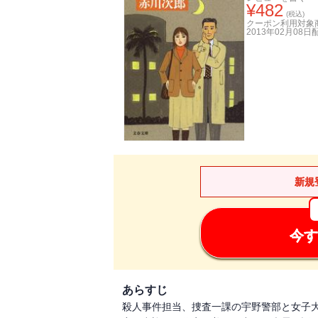
¥
482
(税込)
クーポン利用対象
2013年02月08日
新規
今す
あらすじ
殺人事件担当、捜査一課の宇野警部と女子