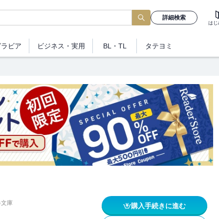
詳細検索
はじ
グラビア
ビジネス
・実用
BL・TL
タテヨミ
春文庫
購入手続きに進む