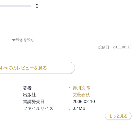
0
続きを読む
と明るい話があるのが面白い。

投稿日
:
2011.08.13
すべてのレビューを見る
著者
:
赤川次郎
出版社
:
文藝春秋
書誌発売日
:
2006.02.10
」

ファイルサイズ
:
0.4MB
もっと見る
ろうか。

面白いかもしれない。
