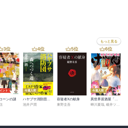
さを5段階評価して、その流れを読めば、

もっと見る
3
位
4
位
5
位
6
位
ポイント
今週入荷
今週入荷
コーンの謎
ハヤブサ消防団 森へつづく道
容疑者Xの献身
異世界居酒屋「げん」三杯目
信
池井戸潤
東野圭吾
蝉川夏哉
,
碓井ツカサ