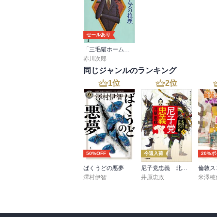
筋の前向き度、登場人物の明るさ、結論の暗
赤川次郎史が書けるかもしれない。
セールあり
「三毛猫ホームズ」シリーズ
赤川次郎
同じジャンルのランキング
1
位
2
位
50%OFF
今週入荷
20%
ばくうどの悪夢
尼子党忠義 北近江合戦心得〈八〉
倫敦ス
澤村伊智
井原忠政
米澤穂