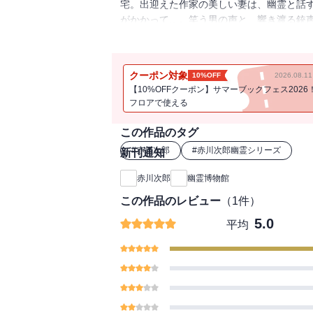
宅。出迎えた作家の美しい妻は、幽霊と話
がかかって…。笑う男の声と、響き渡る銃
ななめに上る」「見知らぬ人への挽歌」な
クーポン対象
10%OFF
2026.08.
【10%OFFクーポン】サマーブックフェス2026
フロアで使える
この作品のタグ
#
赤川次郎
#
赤川次郎幽霊シリーズ
新刊通知
赤川次郎
幽霊博物館
この作品のレビュー
（
1
件）
5.0
平均