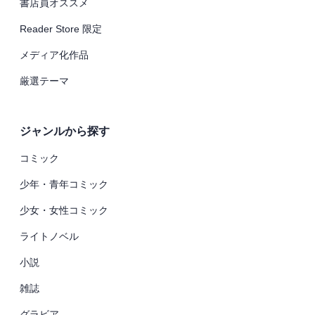
書店員オススメ
Reader Store 限定
メディア化作品
厳選テーマ
ジャンルから探す
コミック
少年・青年コミック
少女・女性コミック
ライトノベル
小説
雑誌
グラビア