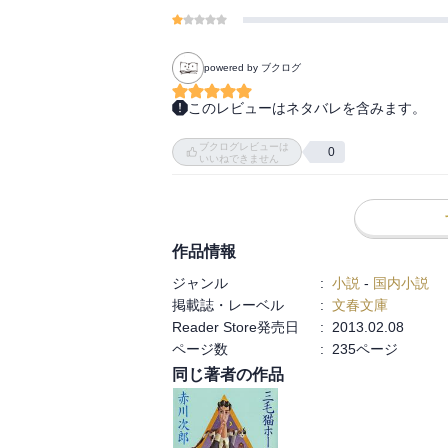
powered by ブクログ
このレビューはネタバレを含みます。
同じ夕子と宇野刑事との物語なのに、暗い話
ブクログレビューは
本書は5作品所蔵。

0
いいねできません
幽霊博物館

海より深く

火葬場の煙はななめに上る

作品情報
見知らぬ人への挽歌

ジャンル
:
小説
-
国内小説
旅路の終り

掲載誌・レーベル
:
文春文庫
Reader Store発売日
:
2013.02.08
今回は、「深く」「ななめ」「挽歌」「終り
ページ数
:
235ページ
と否定的か、斜に構えたものが多い。

同じ著者の作品
赤川次郎の精神的な状況や、体調によるのだ
作品を書き上げた年月を入れて、表にすると