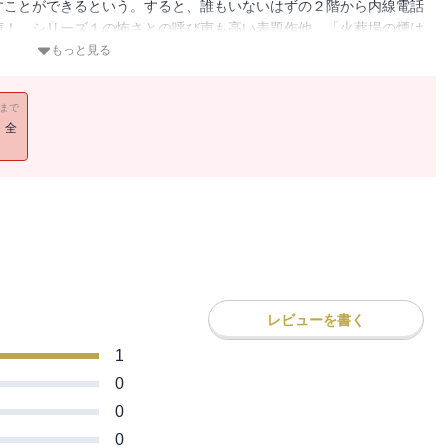
すことができるという。すると、誰もいないはずの２階から内線電話
声！ シリーズ１の怖さとの呼び声も高い表題作他、「火葬場の煙は
ど４篇収録。
もっと見る
11まで
！全
レビューを書く
1
0
0
0