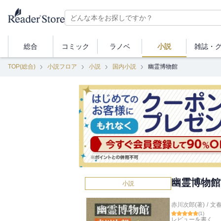
総合
コミック
ラノベ
小説
雑誌・
TOP(総合)
小説フロア
小説
国内小説
幽霊博物館
幽霊博物館
小説
赤川次郎(著)
/
文
(
1
)
レビューを書く