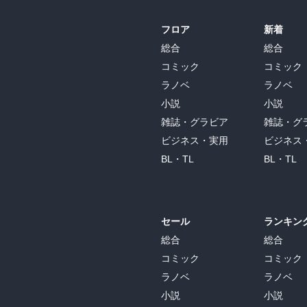
フロア
新着
総合
総合
コミック
コミック
ラノベ
ラノベ
小説
小説
雑誌・グラビア
雑誌・グ
ビジネス・実用
ビジネス
BL・TL
BL・TL
セール
ランキン
総合
総合
コミック
コミック
ラノベ
ラノベ
小説
小説