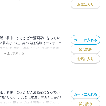
お気に入り
――近い将来、ひとかどの漫画家になってや
カートに入れる
の若者がいた。男の名は焔燃（ホノオモユ
ロ気分の19歳は勝手にライバル視する相
試し読み
き、戦い続ける――！！「エヴァンゲリオ
全て表示する
の人生も描いた熱血芸大生の七転八倒青春
お気に入り
7巻！！
――近い将来、ひとかどの漫画家になってや
カートに入れる
若者がいた。男の名は焔燃。実力と自信が
にライバル視するプロ漫画家から勇気をも
試し読み