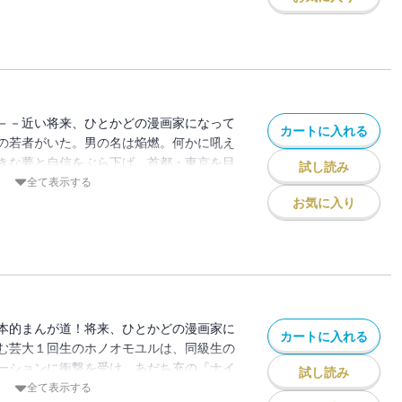
－－近い将来、ひとかどの漫画家になって
カートに入れる
の若者がいた。男の名は焔燃。何かに吼え
きな夢と自信をぶら下げ、首都・東京を目
試し読み
題爆発の新章開始！熱血芸大生の七転八倒
全て表示する
上京編、第３巻！！
お気に入り
本的まんが道！将来、ひとかどの漫画家に
カートに入れる
む芸大１回生のホノオモユルは、同級生の
ーションに衝撃を受け、あだち充の『ナイ
試し読み
三歩進んで四歩戻る七転八倒青春エレジー
全て表示する