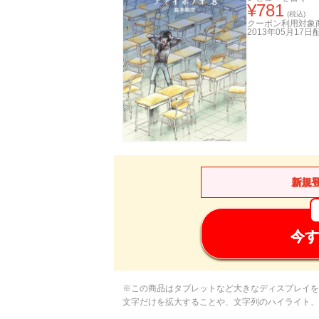
¥
781
(税込)
クーポン利用対象
2013年05月17日
新規
今す
※この商品はタブレットなど大きなディスプレイを
文字だけを拡大することや、文字列のハイライト、