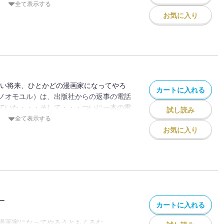
コメを描く！！？「高いハードルは華麗に
全て表示する
七転八倒青春エレジー不滅の第8巻！！
お気に入り
―近い将来、ひとかどの漫画家になってやろ
カートに入れる
ノオモユル）は、出版社からの返事の電話
ていた・・・そして・・・ついに一本の電
試し読み
方、後に「エヴァンゲリオン」を作ること
全て表示する
にて・・・！！？熱血芸大生の七転八倒エ
お気に入り
ー
カートに入れる
漫画家になってやろうともくろむ