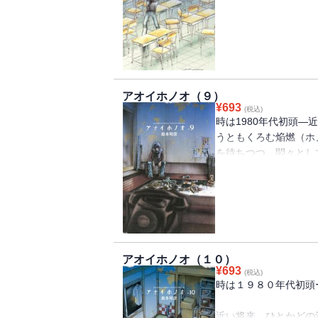
らい…ついに学園ラブ
かわす」熱血芸大生の
アオイホノオ（９）
¥
693
(税込)
時は1980年代初頭
うともくろむ焔燃（ホ
を待ちつつ、悶々とし
話が・・・！！！？一
になる庵野秀明も京都
レジー
アオイホノオ（１０）
¥
693
(税込)
時は１９８０年代初頭
近い将来、ひとかどの