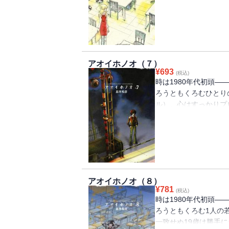
る！！！
アオイホノオ（７）
¥
693
(税込)
時は1980年代初頭
ろうともくろむひとり
ル）。心はすっかりプ
手の活躍に焦り、もが
ン」総監督・庵野秀明
エレジー、急加速の第
アオイホノオ（８）
¥
781
(税込)
時は1980年代初頭
ろうともくろむ1人の
一致せぬ19歳は勝手