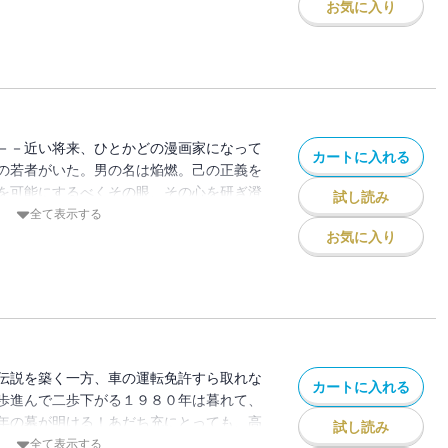
お気に入り
－－近い将来、ひとかどの漫画家になって
カートに入れる
の若者がいた。男の名は焔燃。己の正義を
を可能にするべくその眼、その心を研ぎ澄
試し読み
ドとジェラシーが火花を散らす熱血芸大生
全て表示する
ー白熱の第５巻！！
お気に入り
伝説を築く一方、車の運転免許すら取れな
カートに入れる
歩進んで二歩下がる１９８０年は暮れて、
年の幕が明ける！あだち充にとっても、高
試し読み
野秀明にとっても重要な一年が今、始ま
全て表示する