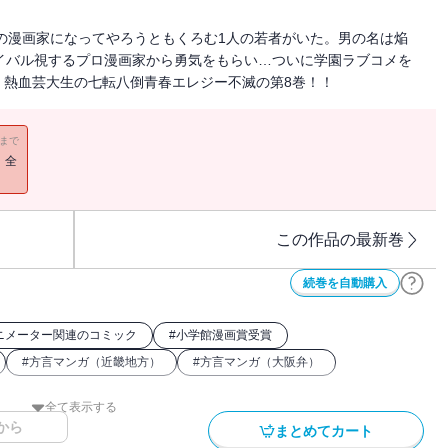
どの漫画家になってやろうともくろむ1人の若者がいた。男の名は焔
イバル視するプロ漫画家から勇気をもらい…ついに学園ラブコメを
」熱血芸大生の七転八倒青春エレジー不滅の第8巻！！
11まで
！全
この作品の最新巻
続巻を自動購入
ニメーター関連のコミック
#
小学館漫画賞受賞
#
方言マンガ（近畿地方）
#
方言マンガ（大阪弁）
全て表示する
から
まとめてカート