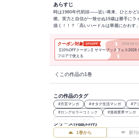
あらすじ
時は1980年代初頭――近い将来、ひとか
燃。実力と自信が一致せぬ19歳は勝手にラ
描く！！？「高いハードルは華麗にかわす
クーポン対象
10%OFF
2026.08.
【10%OFFクーポン】サマーブックフェス2026
フロアで使える
この作品の1巻
この作品のタグ
#
方言マンガ
#
オタク生活マンガ
#
ア
#
ロングセラーコミック
#
漫画業界マンガ
#
大阪が舞台の漫画
シリーズ作品(
33
件)
1巻から
新刊