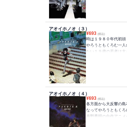
アオイホノオ（３）
¥
693
(税込)
時は１９８０年代初頭
やろうともくろむ一人
たい１９歳の若者は大
指し立ち上がる－－話
青春エレジー持ち込み
アオイホノオ（４）
¥
693
(税込)
各方面から大反響の島
なってやろうともくろ
庵野秀明の自作アニメ
ン』にもだえ苦しむ！