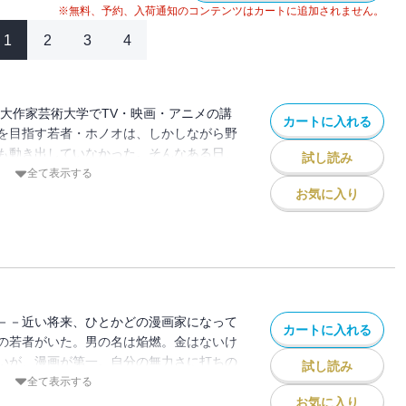
※無料、予約、入荷通知のコンテンツはカートに追加されません。
1
2
3
4
の大作家芸術大学でTV・映画・アニメの講
カートに入れる
を目指す若者・ホノオは、しかしながら野
も動き出していなかった。そんなある日、
試し読み
んでいた彼は、当時はまだ無名の新人だっ
全て表示する
子の作品を目にして・・・？
お気に入り
－－近い将来、ひとかどの漫画家になって
カートに入れる
の若者がいた。男の名は焔燃。金はないけ
いが、漫画が第一。自分の無力さに打ちの
試し読み
う日もあるさ。熱き野望と空回りの毎日に
全て表示する
七転八倒青春エレジー待望の第２巻！！
お気に入り