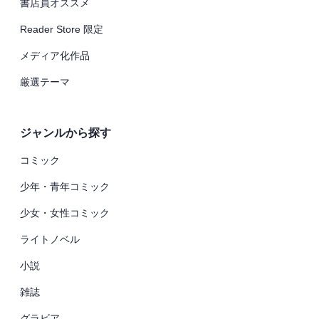
書店員オススメ
Reader Store 限定
メディア化作品
厳選テーマ
ジャンルから探す
コミック
少年・青年コミック
少女・女性コミック
ライトノベル
小説
雑誌
グラビア