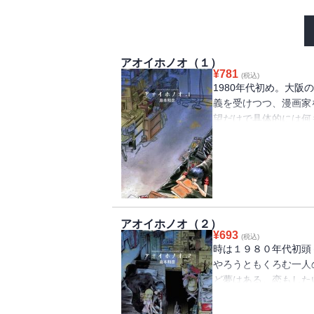
アオイホノオ（１）
¥
781
(税込)
1980年代初め。大阪
義を受けつつ、漫画家
望だけで具体的には何
何気なくサンデーを読
たあだち充や高橋留美
アオイホノオ（２）
¥
693
(税込)
時は１９８０年代初頭
やろうともくろむ一人
ど夢はある。恋もした
めされ飲めない酒を買
苦悶する熱血芸大生の