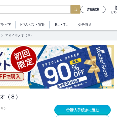
詳細検索
はじ
グラビア
ビジネス
・実用
BL・TL
タテヨミ
アオイホノオ（８）
オ（８）
ッサン
購入手続きに進む