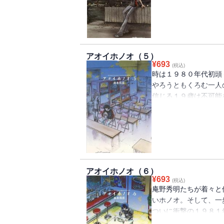
第４巻！！！！！
アオイホノオ（５）
¥
693
(税込)
時は１９８０年代初頭
やろうともくろむ一人
信じる１９歳は不可能
ませる－－！！プライ
の七転八倒青春エレジ
アオイホノオ（６）
¥
693
(税込)
庵野秀明たちが着々と
いホノオ。そして、一
ついに衝撃の１９８１
橋留美子にとっても庵