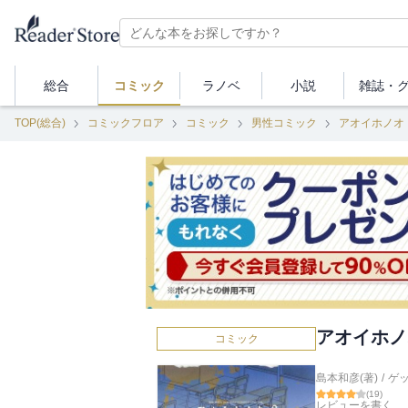
総合
コミック
ラノベ
小説
雑誌・
TOP(総合)
コミックフロア
コミック
男性コミック
アオイホノオ
アオイホノ
コミック
島本和彦(著)
/
ゲ
(
19
)
レビューを書く