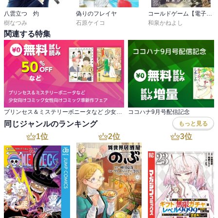
八雲立つ 灼
偽りのフレイヤ
コールドゲーム【電子版特典かきおろし付き】
樹なつみ
石原ケイコ
和泉かねよし
関連する特集
プリンセス＆ミステリーボニータなど 少女向けコミック女性向けコミック準新作フェア
ココハナ9月号配信記念
同じジャンルのランキング
もっと見る
1
位
2
位
3
位