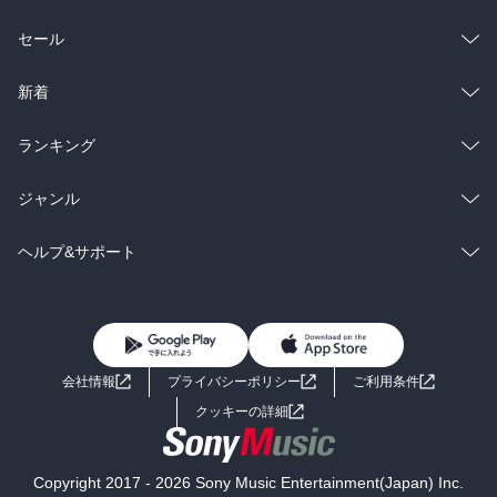
総合
コミック
セール
ラノベ
小説
総合
コミック
新着
雑誌・グラビア
ビジネス・実用
ラノベ
小説
総合
コミック
ランキング
BL・TL
雑誌・グラビア
ビジネス・実用
ラノベ
小説
総合
コミック
ジャンル
BL・TL
雑誌・グラビア
ビジネス・実用
ラノベ
小説
コミック
男性コミック
ヘルプ&サポート
BL・TL
雑誌・グラビア
ビジネス・実用
女性コミック
コミック誌
初めての方へ
ヘルプ
BL・TL
ライトノベル
男子向けラノベ
よくあるご質問
お問い合わせ
会社情報
プライバシーポリシー
ご利用条件
女子向けラノベ
小説
利用規約
クッキーの詳細
国内小説
海外小説
Copyright 2017 - 2026 Sony Music Entertainment(Japan) Inc.