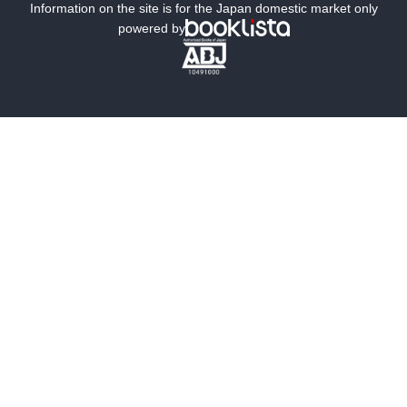
ミステリー
SF
Information on the site is for the Japan domestic market only
powered by
歴史・時代小説
文学
雑誌
グラビア写真集
ボーイズラブ
ティーンズラブ
人文・思想・歴史
社会・政治・法律
ビジネス・経済
サイエンス・テクノロジー
コンピュータ・情報
くらし・家庭
料理・酒
ファッション・美容・ダイエット
ホビー&カルチャー
スポーツ・アウトドア
地図・ガイド
エンターテイメント