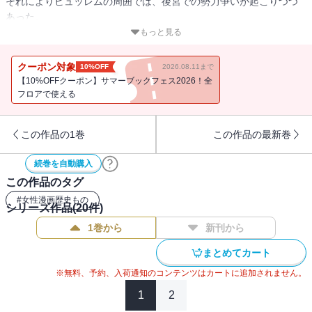
それによりヒュッレムの周囲では、後宮での勢力争いが起こりつつ
あった。
一方、ヒュッレムを愛するイブラヒムはヒュッレムを下賜されるチ
もっと見る
ャンスを得るためロードス島の戦いで危険を冒し、スレイマンを勝
利へと導く。
クーポン対象
10%OFF
2026.08.11まで
そしてオスマン帝国に凱旋したスレイマンはイブラヒムに大宰相の
【10%OFFクーポン】サマーブックフェス2026！全
地位を与えるが・・・！？
フロアで使える
複雑に絡み合う３人の想いの行方から目が離せない！！
篠原千絵が描く、渾身のロマンサーガ第7巻！！
この作品の1巻
この作品の最新巻
続巻を自動購入
この作品のタグ
#
女性漫画歴史もの
シリーズ作品(
20
件)
1巻から
新刊から
まとめてカート
※無料、予約、入荷通知のコンテンツはカートに追加されません。
1
2