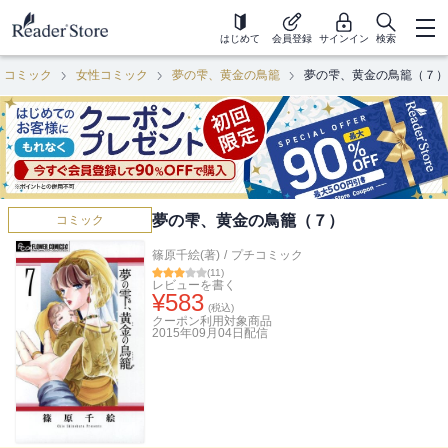
はじめて
会員登録
サインイン
検索
コミック
女性コミック
夢の雫、黄金の鳥籠
夢の雫、黄金の鳥籠（７）
夢の雫、黄金の鳥籠（７）
コミック
篠原千絵(著)
/
プチコミック
(
11
)
レビューを書く
¥
583
(税込)
クーポン利用対象商品
2015年09月04日
配信