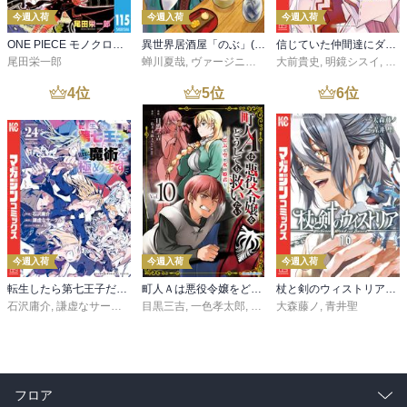
今週入荷
今週入荷
今週入荷
ONE PIECE モノクロ版 115
異世界居酒屋「のぶ」(22)
信じていた仲間達にダンジョン奥地で殺されかけたがギフト『無限ガチャ』でレベル９９９９の仲間達を手に入れて元パーティーメンバーと世界に復讐＆『ざまぁ！』します！（２３）
尾田栄一郎
蝉川夏哉
,
ヴァージニア二等兵
大前貴史
,
転
,
明鏡シスイ
,
ｔｅ
4
位
5
位
6
位
今週入荷
今週入荷
今週入荷
転生したら第七王子だったので、気ままに魔術を極めます（２４）
町人Ａは悪役令嬢をどうしても救いたい ～どぶと空と氷の姫君～１０【電子書店共通特典イラスト付】
杖と剣のウィストリア（１６）
石沢庸介
,
謙虚なサークル
,
メル。
目黒三吉
,
一色孝太郎
,
Parum
大森藤ノ
,
青井聖
フロア