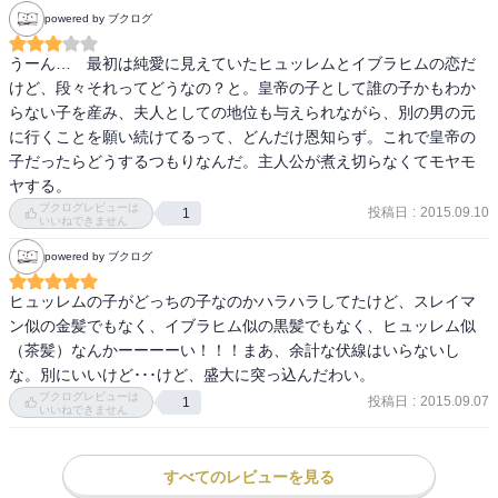
powered by ブクログ
うーん…　最初は純愛に見えていたヒュッレムとイブラヒムの恋だ
けど、段々それってどうなの？と。皇帝の子として誰の子かもわか
らない子を産み、夫人としての地位も与えられながら、別の男の元
に行くことを願い続けてるって、どんだけ恩知らず。これで皇帝の
子だったらどうするつもりなんだ。主人公が煮え切らなくてモヤモ
ヤする。
ブクログレビューは
投稿日
:
2015.09.10
1
いいねできません
powered by ブクログ
ヒュッレムの子がどっちの子なのかハラハラしてたけど、スレイマ
ン似の金髪でもなく、イブラヒム似の黒髪でもなく、ヒュッレム似
（茶髪）なんかーーーーい！！！まあ、余計な伏線はいらないし
な。別にいいけど･･･けど、盛大に突っ込んだわい。
ブクログレビューは
投稿日
:
2015.09.07
1
いいねできません
すべてのレビューを見る