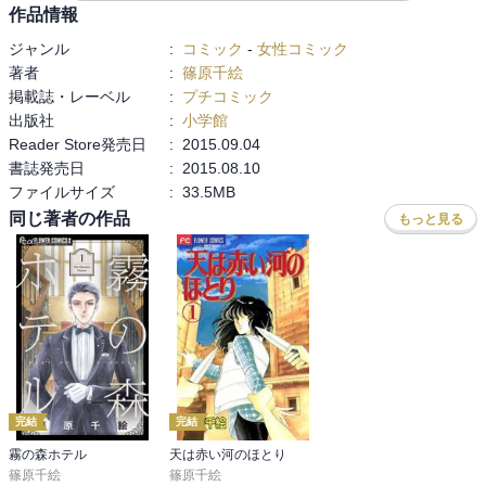
作品情報
ジャンル
:
コミック
-
女性コミック
著者
:
篠原千絵
掲載誌・レーベル
:
プチコミック
出版社
:
小学館
Reader Store発売日
:
2015.09.04
書誌発売日
:
2015.08.10
ファイルサイズ
:
33.5MB
同じ著者の作品
もっと見る
完結
完結
霧の森ホテル
天は赤い河のほとり
篠原千絵
篠原千絵