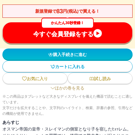
83
新規登録で
円(税込)で買える！
かんたん30秒登録！
今すぐ会員登録をする
購入手続きに進む
カートに入れる
お気に入り
試し読み
ほかの巻を見る
※この商品はタブレットなど大きなディスプレイを備えた機器で読むことに適し
ています。
文字だけを拡大することや、文字列のハイライト、検索、辞書の参照、引用など
の機能が使用できません。
あらすじ
オスマン帝国の皇帝・スレイマンの側室となり子を宿したﾋｭｯレム。