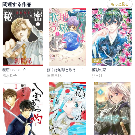
関連する作品
もっと見る
完結
秘密 season 0
ぼくは地球と歌う 「ぼく地球」次世代編II
極彩の家
清水玲子
日渡早紀
びっけ