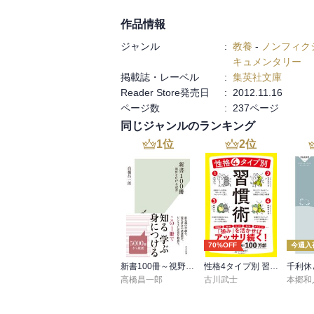
作品情報
ジャンル
:
教養
-
ノンフィク
キュメンタリー
掲載誌・レーベル
:
集英社文庫
Reader Store発売日
:
2012.11.16
ページ数
:
237ページ
同じジャンルのランキング
1
位
2
位
70%OFF
今週入
新書100冊～視野を広げる読書～
性格4タイプ別 習慣術
千利休
高橋昌一郎
古川武士
本郷和