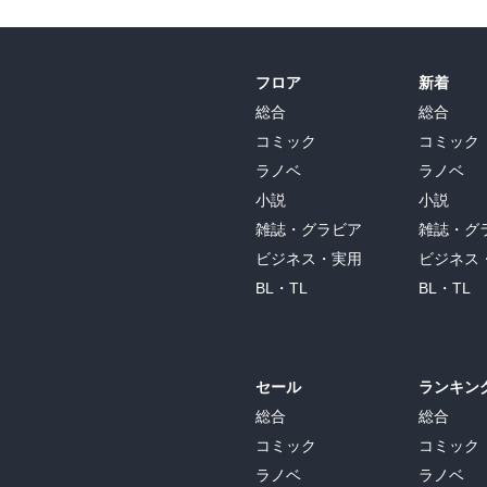
フロア
新着
総合
総合
コミック
コミック
ラノベ
ラノベ
小説
小説
雑誌・グラビア
雑誌・グ
ビジネス・実用
ビジネス
BL・TL
BL・TL
セール
ランキン
総合
総合
コミック
コミック
ラノベ
ラノベ