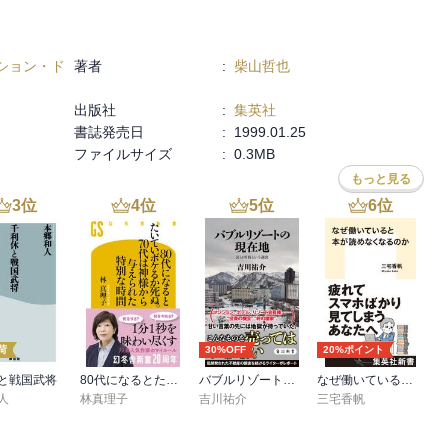
ション・ド
著者
:
柴山哲也
出版社
:
集英社
書誌発売日
:
1999.01.25
ファイルサイズ
:
0.3MB
もっと見る
3
位
4
位
5
位
6
位
荷
30%OFF
20%ポイント
と戦国武将
80代になるとたいていボケるか死ぬ。70代は神様から与えられた特別な時間
バブルリゾートの現在地 区分所有という迷宮
なぜ働いていると本が読めなくなるのか
人
林真理子
吉川祐介
三宅香帆