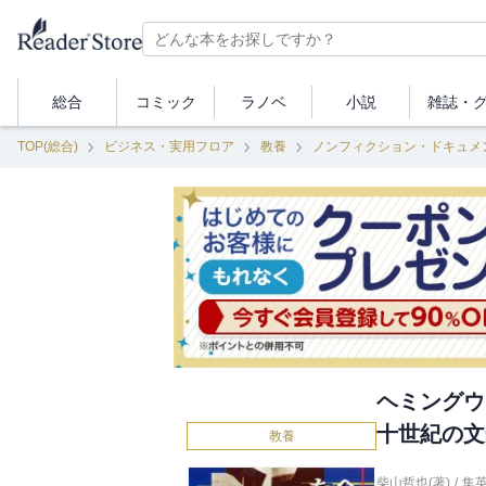
総合
コミック
ラノベ
小説
雑誌・
TOP(総合)
ビジネス・実用フロア
教養
ノンフィクション・ドキュメ
ヘミングウ
十世紀の文
教養
柴山哲也(著)
/
集