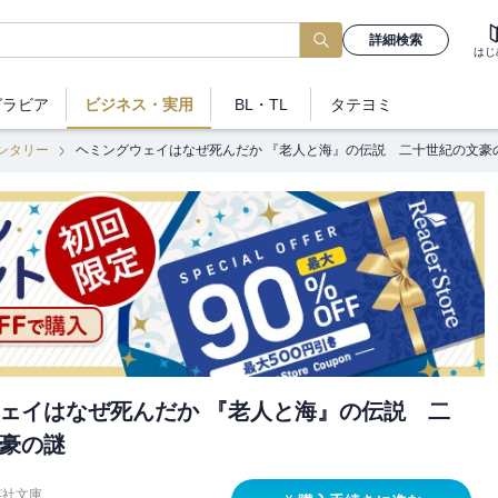
詳細検索
はじ
グラビア
ビジネス
・実用
BL・TL
タテヨミ
ンタリー
ヘミングウェイはなぜ死んだか 『老人と海』の伝説 二十世紀の文豪
ェイはなぜ死んだか 『老人と海』の伝説 二
豪の謎
英社文庫