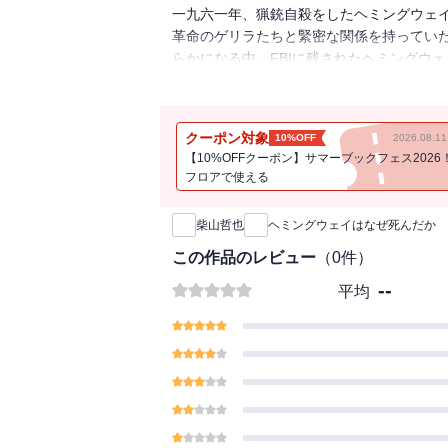
一九六一年、猟銃自殺をしたヘミングウェイ
革命のゲリラたちと緊密な関係を持ってい
らかになる中、FBIに残されたヘミングウ
な取材で、気鋭のジャーナリストが文豪の
クーポン対象
10%OFF
2026.08.
【10%OFFクーポン】サマーブックフェス2026
フロアで使える
新刊通知
柴山哲也
ヘミングウェイはなぜ死んだか
この作品のレビュー
（
0
件）
--
平均