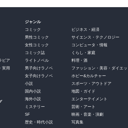
ジャンル
コミック
ビジネス・経済
男性コミック
サイエンス・テクノロジー
女性コミック
コンピュータ・情報
コミック誌
くらし・家庭
ラビア
ライトノベル
料理・酒
・実用
男子向けラノベ
ファッション・美容・ダイエッ
女子向けラノベ
ホビー&カルチャー
小説
スポーツ・アウトドア
国内小説
地図・ガイド
海外小説
エンターテイメント
グ
ミステリー
芸術・アート
SF
映画・音楽・演劇
歴史・時代小説
写真集