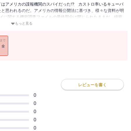
はアメリカの諜報機関のスパイだった!? カストロ率いるキューバ
たと思われるのだ。アメリカの情報公開法に基づき、様々な資料が明
ェイに関する機密調査ファイルの最終部分は閉じられたままだ。綿密
実像を追うノンフィクション。
もっと見る
11まで
！全
レビューを書く
0
0
0
0
0