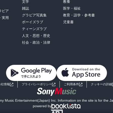
文学
教養
雑誌
医学・福祉
ラビア
グラビア写真集
教育・語学・参考書
・実用
ボーイズラブ
児童書
ティーンズラブ
人文・思想・歴史
社会・政治・法律
会社情報
プライバシーポリシー
ご利用条件
クッキーの詳細
y Music Entertainment(Japan) Inc. Information on the site is for the 
powered by