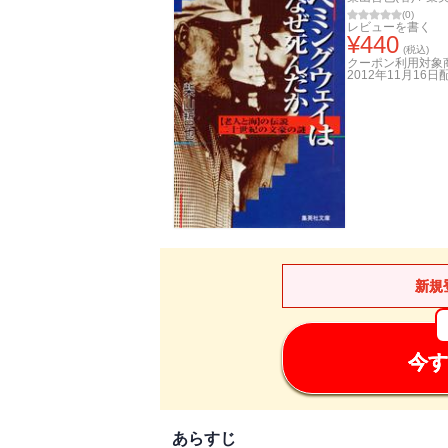
(
0
)
レビューを書く
¥
440
(税込)
クーポン利用対象
2012年11月16日
新規
今す
あらすじ