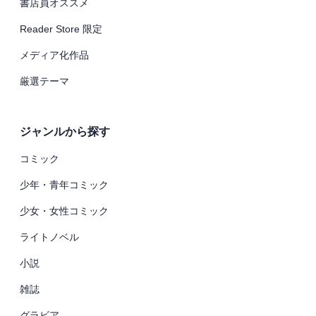
書店員オススメ
Reader Store 限定
メディア化作品
厳選テーマ
ジャンルから探す
コミック
少年・青年コミック
少女・女性コミック
ライトノベル
小説
雑誌
グラビア