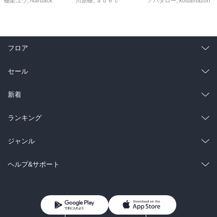
棚架ユウ
,
Nardack
川原礫
,
ａｂｅｃ
アバタロー
,
kodamazon
フロア
総合
コミック
セール
ラノベ
小説
総合
コミック
新着
雑誌・グラビア
ビジネス・実用
ラノベ
小説
総合
コミック
ランキング
BL・TL
雑誌・グラビア
ビジネス・実用
ラノベ
小説
総合
コミック
ジャンル
BL・TL
雑誌・グラビア
ビジネス・実用
ラノベ
小説
コミック
男性コミック
ヘルプ&サポート
BL・TL
雑誌・グラビア
ビジネス・実用
女性コミック
コミック誌
初めての方へ
ヘルプ
BL・TL
ライトノベル
男子向けラノベ
よくあるご質問
お問い合わせ