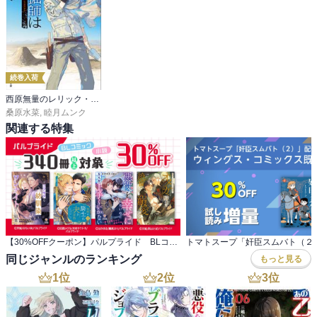
続巻入荷
西原無量のレリック・ファイル
桑原水菜
,
睦月ムンク
関連する特集
【30%OFFクーポン】パルプライド BLコミック・小説 340冊以上対象
同じジャンルのランキング
もっと見る
1
位
2
位
3
位