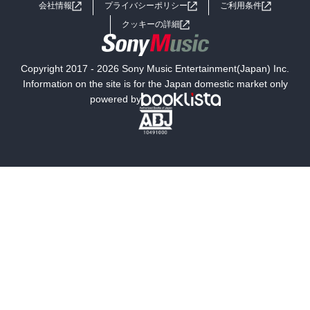
会社情報
プライバシーポリシー
ご利用条件
女子向けラノベ
小説
利用規約
クッキーの詳細
国内小説
海外小説
Copyright 2017 - 2026 Sony Music Entertainment(Japan) Inc.
ミステリー
SF
Information on the site is for the Japan domestic market only
powered by
歴史・時代小説
文学
雑誌
グラビア写真集
ボーイズラブ
ティーンズラブ
人文・思想・歴史
社会・政治・法律
ビジネス・経済
サイエンス・テクノロジー
コンピュータ・情報
くらし・家庭
料理・酒
ファッション・美容・ダイエット