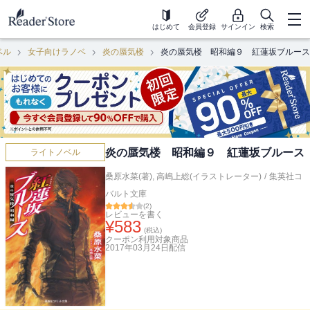
はじめて
会員登録
サインイン
検索
ベル
女子向けラノベ
炎の蜃気楼
炎の蜃気楼 昭和編９ 紅蓮坂ブルース
炎の蜃気楼 昭和編９ 紅蓮坂ブルース
ライトノベル
桑原水菜(著)
,
高嶋上総(イラストレーター)
/
集英社コ
バルト文庫
(
2
)
レビューを書く
¥
583
(税込)
クーポン利用対象商品
2017年03月24日
配信