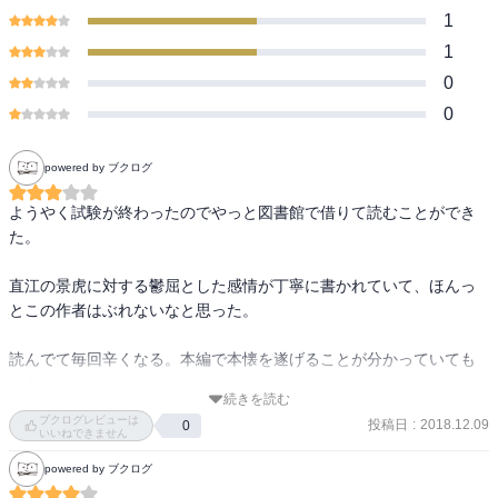
1
1
0
0
powered by ブクログ
ようやく試験が終わったのでやっと図書館で借りて読むことができ
た。

直江の景虎に対する鬱屈とした感情が丁寧に書かれていて、ほんっ
とこの作者はぶれないなと思った。

読んでて毎回辛くなる。本編で本懐を遂げることが分かっていても
つらいっ。

続きを読む
ブクログレビューは
投稿日
:
2018.12.09
0
なんで景虎が直江に景虎が直江に美奈子を連れて逃げろと命じたの
いいねできません
か、本編を読んでいるときはよく分からなかったのだけど、なるほ
powered by ブクログ
ど直江に対する裏切りの疑念と疑惑があったのね。
