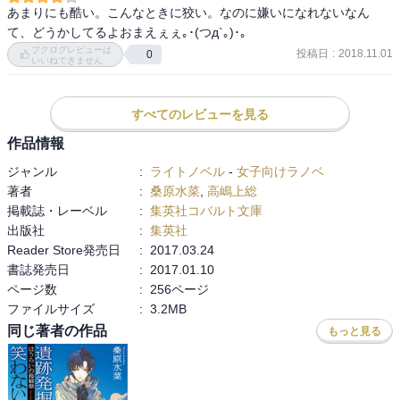
あまりにも酷い。こんなときに狡い。なのに嫌いになれないなん
いかにも景虎らしい、残酷な仕打ちだなあと思った。
て、どうかしてるよおまえぇぇ｡･(つд`｡)･｡
ブクログレビューは
投稿日
:
2018.11.01
0
いいねできません
すべてのレビューを見る
作品情報
ジャンル
:
ライトノベル
-
女子向けラノベ
著者
:
桑原水菜
,
高嶋上総
掲載誌・レーベル
:
集英社コバルト文庫
出版社
:
集英社
Reader Store発売日
:
2017.03.24
書誌発売日
:
2017.01.10
ページ数
:
256ページ
ファイルサイズ
:
3.2MB
同じ著者の作品
もっと見る