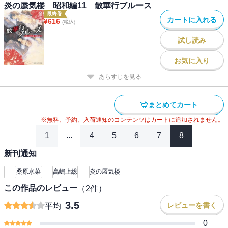
炎の蜃気楼 昭和編11 散華行ブルース
最終巻
カートに入れる
¥
616
(税込)
試し読み
お気に入り
あらすじを見る
まとめてカート
※無料、予約、入荷通知のコンテンツはカートに追加されません。
1
...
4
5
6
7
8
新刊通知
桑原水菜
高嶋上総
炎の蜃気楼
この作品のレビュー
（
2
件）
3.5
レビューを書く
平均
0