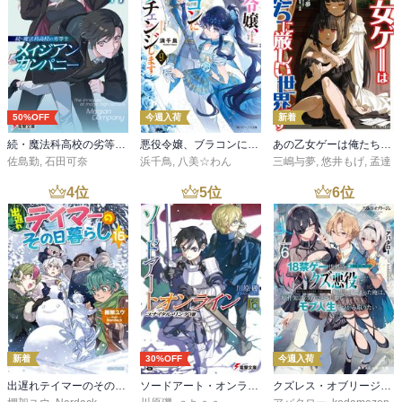
50%OFF
今週入荷
新着
続・魔法科高校の劣等生 メイジアン・カンパニー(11)
悪役令嬢、ブラコンにジョブチェンジします９【電子特典付き】
あの乙女ゲーは俺たちに厳しい世界です 6
佐島勤
,
石田可奈
浜千鳥
,
八美☆わん
三嶋与夢
,
悠井もげ
,
孟達
4
位
5
位
6
位
新着
30%OFF
今週入荷
出遅れテイマーのその日暮らし 16
ソードアート・オンライン29 ユナイタル・リングVIII
クズレス・オブリージュ６ 18禁ゲー世界のクズ悪役に転生してしまった俺は、原作知識の力でどうしてもモブ人生をつかみ取りたい【電子特別版】