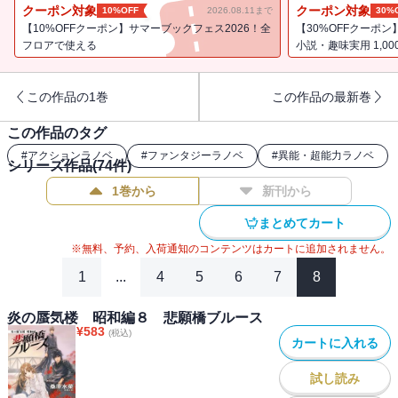
る直江は、彼の《力（りょく）》が暴走するかもしれない可能性を
クーポン対象
クーポン対象
10%OFF
2026.08.11まで
30%
知り・・・？
【10%OFFクーポン】サマーブックフェス2026！全
【30%OFFクーポン
フロアで使える
小説・趣味実用 1,0
この作品の1巻
この作品の最新巻
この作品のタグ
#
アクションラノベ
#
ファンタジーラノベ
#
異能・超能力ラノベ
シリーズ作品(
74
件)
1巻から
新刊から
まとめてカート
※無料、予約、入荷通知のコンテンツはカートに追加されません。
1
...
4
5
6
7
8
炎の蜃気楼 昭和編８ 悲願橋ブルース
¥
583
(税込)
カートに入れる
試し読み