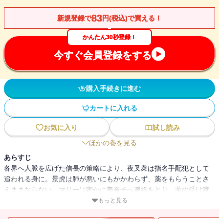
83
新規登録で
円(税込)で買える！
かんたん30秒登録！
今すぐ会員登録をする
購入手続きに進む
カートに入れる
お気に入り
試し読み
ほかの巻を見る
あらすじ
各界へ人脈を広げた信長の策略により、夜叉衆は指名手配犯として
追われる身に。景虎は肺が悪いにもかかわらず、薬をもらうことさ
えままならない。マリーは密かに美奈子へ連絡をとり、薬の受け渡
しを依頼する。そして、数少ない協力者となった情報屋・村内の家
もっと見る
で景虎と美奈子は束の間の再会を果たす。一方、景虎の体調を案じ