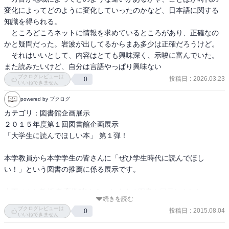
変化によってどのように変化していったのかなど、日本語に関する
知識を得られる。

　ところどころネットに情報を求めているところがあり、正確なの
かと疑問だった。岩波が出してるからまあ多少は正確だろうけど。

　それはいいとして、内容はとても興味深く、示唆に富んでいた。
また読みたいけど、自分は言語やっぱり興味ない
ブクログレビューは
投稿日
:
2026.03.23
0
いいねできません
powered by ブクログ
カテゴリ：図書館企画展示

２０１５年度第１回図書館企画展示

「大学生に読んでほしい本」 第１弾！

本学教員から本学学生の皆さんに「ぜひ学生時代に読んでほし
い！」という図書の推薦に係る展示です。

木下ひさし教授(教育学科)からのおすすめ図書を展示しました。

続きを読む
ブクログレビューは
投稿日
:
2015.08.04
0
開催期間：2015年4月8日(水) ～ 2015年6月13日(土)

いいねできません
開催場所：図書館第１ゲート入口すぐ、雑誌閲覧室前の展示スペー