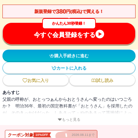
380
新規登録で
円(税込)で買える！
かんたん30秒登録！
今すぐ会員登録をする
購入手続きに進む
カートに入れる
お気に入り
試し読み
あらすじ
父親の呼称が、おとっつぁんからおとうさんへ変ったのはいつごろ
か？ 明治36年、最初の国定教科書が「おとうさん」を採用したの
が、そのきっかけだった。しあさって・やのあさって等地域によっ
て意味が異なる言葉、多彩な方言、遷り変る敬語、呼びかけのコト
もっと見る
バ、昭和の言葉など、さまざまな話題を取り上げるヨモヤマ話集。
クーポン対象
10%OFF
2026.08.11まで