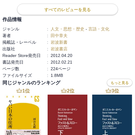
ス

すべてのレビューを見る
◎手軽に新書を読んでみよう

作品情報
1938年に岩波新書が創刊されたのが新書の始まりです。

ジャンル
:
人文・思想・歴史
-
言語・文化
値段も分量も手ごろな新書は「軽く」見られがちなところもありま
著者
:
田中章夫
すが、内容的に読み応えのあるものも多くあります。気に入った著
掲載誌・レーベル
:
岩波新書
者やテーマで探してみるとけっこう面白い本が見つかるものです。
出版社
:
岩波書店
広い視野を持つために、興味や関心を広げるために新書の棚を眺め
Reader Store発売日
:
2012.04.20
てみましょう。刊行中の新書を多様な角度から検索できるサイトも
書誌発売日
:
2012.02.21
あります。（「新書マップ」）

ページ数
:
224ページ
ファイルサイズ
:
1.8MB
◇新書で日本語を知ろう

同じジャンルのランキング
もっと見る
分かっているようで分からない日本語。まずは知ることですが、難
しく考えず日本語の本を読んで親しんでみましょう。大切なのは気
1
位
2
位
3
位
持ちですが、誤解を招かない表現もまた大切です。大学生として、
社会人として知っておいて損がないのが日本語の知識です。