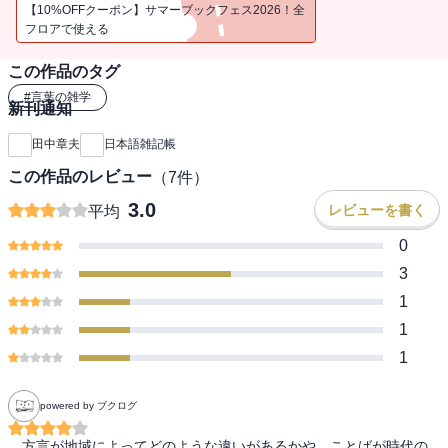
【10%OFFクーポン】サマーブックフェス2026！全
フロアで使える
この作品のタグ
#
言葉の雑学
新刊通知
田中章夫
日本語雑記帳
この作品のレビュー
（
7
件）
3.0
レビューを書く
平均
0
3
1
1
1
powered by ブクログ
　方言が地域によってどのような違いがあるかや、ことばが時代の