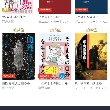
新着
50%OFF
50%OFF
ヤバい日本の住所
ファスト＆スロー （下）
ファスト＆スロー （上）
河合太郎
ダニエル・カーネマン
,
村井章子
ダニエル・カーネマン
,
村
4
位
5
位
6
位
50%OFF
72%OFF
山怪 青 山人が語る不思議な話
「そのままの自分」を生きてみる 精神科医が教える自分を責めない気持ちの整理術 (特装版)
銃・病原菌・鉄 上巻
田中 康弘
藤野智哉
ジャレド・ダイアモンド