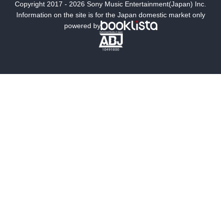
Copyright 2017 - 2026 Sony Music Entertainment(Japan) Inc.
ミステリー
SF
Information on the site is for the Japan domestic market only
powered by
歴史・時代小説
文学
雑誌
グラビア写真集
ボーイズラブ
ティーンズラブ
人文・思想・歴史
社会・政治・法律
ビジネス・経済
サイエンス・テクノロジー
コンピュータ・情報
くらし・家庭
料理・酒
ファッション・美容・ダイエット
ホビー&カルチャー
スポーツ・アウトドア
地図・ガイド
エンターテイメント