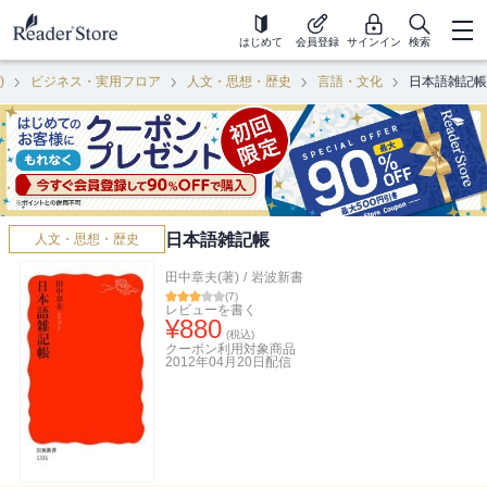
はじめて
会員登録
サインイン
検索
)
ビジネス・実用フロア
人文・思想・歴史
言語・文化
日本語雑記帳
日本語雑記帳
人文・思想・歴史
田中章夫(著)
/
岩波新書
(
7
)
レビューを書く
¥
880
(税込)
クーポン利用対象商品
2012年04月20日
配信