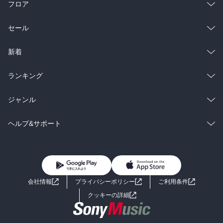
フロア
総合
コミック
セール
ラノベ
小説
総合
コミック
新着
雑誌・グラビア
ビジネス・実用
ラノベ
小説
総合
コミック
ランキング
BL・TL
雑誌・グラビア
ビジネス・実用
ラノベ
小説
総合
コミック
ジャンル
BL・TL
雑誌・グラビア
ビジネス・実用
ラノベ
小説
コミック
男性コミック
ヘルプ&サポート
BL・TL
雑誌・グラビア
ビジネス・実用
女性コミック
コミック誌
初めての方へ
ヘルプ
BL・TL
ライトノベル
男子向けラノベ
よくあるご質問
お問い合わせ
会社情報
プライバシーポリシー
ご利用条件
女子向けラノベ
小説
利用規約
クッキーの詳細
国内小説
海外小説