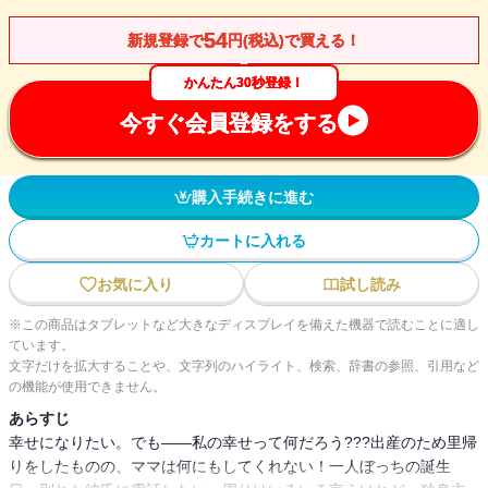
54
新規登録で
円(税込)で買える！
かんたん30秒登録！
今すぐ会員登録をする
購入手続きに進む
カートに入れる
お気に入り
試し読み
※この商品はタブレットなど大きなディスプレイを備えた機器で読むことに適し
ています。
文字だけを拡大することや、文字列のハイライト、検索、辞書の参照、引用など
の機能が使用できません。
あらすじ
幸せになりたい。でも――私の幸せって何だろう???出産のため里帰
りをしたものの、ママは何にもしてくれない！一人ぼっちの誕生