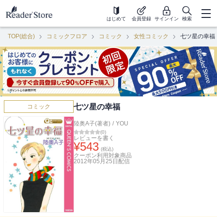
はじめて
会員登録
サインイン
検索
TOP(総合)
コミックフロア
コミック
女性コミック
七ツ星の幸福
七ツ星の幸福
コミック
陸奥A子(著者)
/
YOU
(
0
)
レビューを書く
¥
543
(税込)
クーポン利用対象商品
2012年05月25日
配信