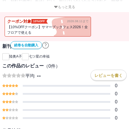
日…別れた彼氏に電話したい。周りはいろいろ言うけれど、独身主
義ってまちがってる？恋愛、結婚、出産、老後…悩み多き三人娘と
もっと見る
家族にまつわる物語。【収録作品】ボクは何でも知っている
クーポン対象
10%OFF
2026.08.11まで
【10%OFFクーポン】サマーブックフェス2026！全
フロアで使える
続巻を自動購入
新刊通知
陸奥A子
七ツ星の幸福
この作品のレビュー
（
0
件）
--
レビューを書く
平均
0
0
0
0
0