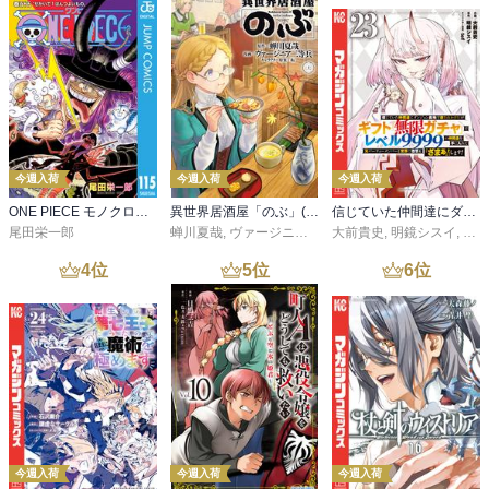
今週入荷
今週入荷
今週入荷
ONE PIECE モノクロ版 115
異世界居酒屋「のぶ」(22)
信じていた仲間達にダンジョン奥地で殺されかけたがギフト『無限ガチャ』でレベル９９９９の仲間達を手に入れて元パーティーメンバーと世界に復讐＆『ざまぁ！』します！（２３）
尾田栄一郎
蝉川夏哉
,
ヴァージニア二等兵
大前貴史
,
転
,
明鏡シスイ
,
ｔｅ
4
位
5
位
6
位
今週入荷
今週入荷
今週入荷