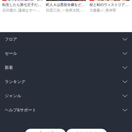
転生したら第七王子だったので、気ままに魔術を極めます（２４）
町人Ａは悪役令嬢をどうしても救いたい ～どぶと空と氷の姫君～１０【電子書店共通特典イラスト付】
杖と剣のウィストリア（１６）
石沢庸介
,
謙虚なサークル
,
メル。
目黒三吉
,
一色孝太郎
,
Parum
大森藤ノ
,
青井聖
フロア
総合
コミック
セール
ラノベ
小説
総合
コミック
新着
雑誌・グラビア
ビジネス・実用
ラノベ
小説
総合
コミック
ランキング
BL・TL
雑誌・グラビア
ビジネス・実用
ラノベ
小説
総合
コミック
ジャンル
BL・TL
雑誌・グラビア
ビジネス・実用
ラノベ
小説
コミック
男性コミック
ヘルプ&サポート
BL・TL
雑誌・グラビア
ビジネス・実用
女性コミック
コミック誌
初めての方へ
ヘルプ