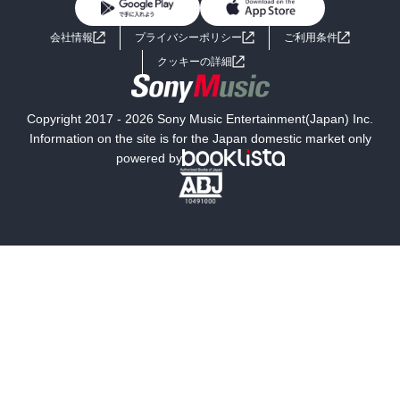
BL・TL
ライトノベル
男子向けラノベ
よくあるご質問
お問い合わせ
会社情報
プライバシーポリシー
ご利用条件
女子向けラノベ
小説
利用規約
クッキーの詳細
国内小説
海外小説
Copyright 2017 - 2026 Sony Music Entertainment(Japan) Inc.
ミステリー
SF
Information on the site is for the Japan domestic market only
powered by
歴史・時代小説
文学
雑誌
グラビア写真集
ボーイズラブ
ティーンズラブ
人文・思想・歴史
社会・政治・法律
ビジネス・経済
サイエンス・テクノロジー
コンピュータ・情報
くらし・家庭