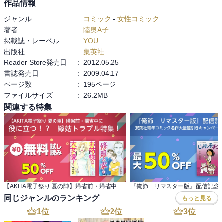
作品情報
ジャンル
:
コミック
-
女性コミック
著者
:
陸奥A子
掲載誌・レーベル
:
YOU
出版社
:
集英社
Reader Store発売日
:
2012.05.25
書誌発売日
:
2009.04.17
ページ数
:
195ページ
ファイルサイズ
:
26.2MB
関連する特集
【AKITA電子祭り 夏の陣】帰省前・帰省中に 役に立つ！？ 嫁姑トラブル特集！
同じジャンルのランキング
もっと見る
1
位
2
位
3
位