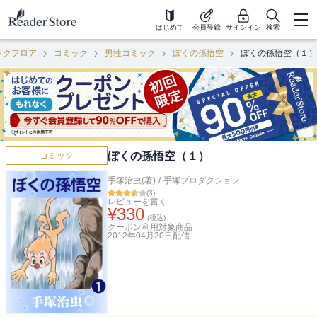
はじめて
会員登録
サインイン
検索
ックフロア
コミック
男性コミック
ぼくの孫悟空
ぼくの孫悟空（１）
ぼくの孫悟空（１）
コミック
手塚治虫(著)
/
手塚プロダクション
(
3
)
レビューを書く
¥
330
(税込)
クーポン利用対象商品
2012年04月20日
配信