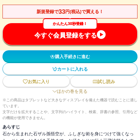
33
新規登録で
円(税込)で買える！
かんたん30秒登録！
今すぐ会員登録をする
購入手続きに進む
カートに入れる
お気に入り
試し読み
ほかの巻を見る
※この商品はタブレットなど大きなディスプレイを備えた機器で読むことに適し
ています。
文字だけを拡大することや、文字列のハイライト、検索、辞書の参照、引用など
の機能が使用できません。
あらすじ
石から生まれた石ザル孫悟空が、ふしぎな術を身につけて強くなっ