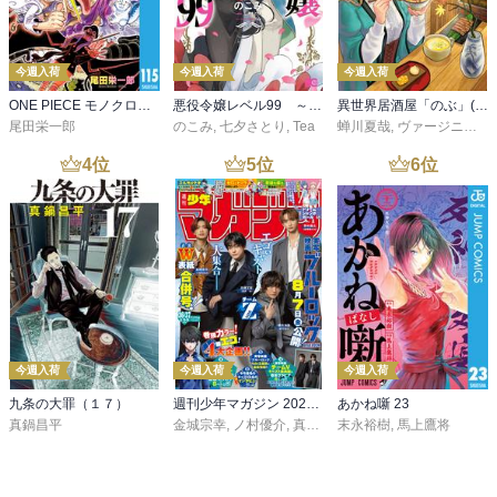
今週入荷
今週入荷
今週入荷
ONE PIECE モノクロ版 115
悪役令嬢レベル99 ～私は裏ボスですが魔王ではありません～ その６
異世界居酒屋「のぶ」(22)
尾田栄一郎
のこみ
,
七夕さとり
,
Tea
蝉川夏哉
,
ヴァージニア二等兵
4
位
5
位
6
位
今週入荷
今週入荷
今週入荷
九条の大罪（１７）
週刊少年マガジン 2026年36・37号[2026年8月5日発売]
あかね噺 23
真鍋昌平
金城宗幸
,
ノ村優介
,
真島ヒロ
末永裕樹
,
宮島礼吏
,
馬上鷹将
,
新川直司
,
久