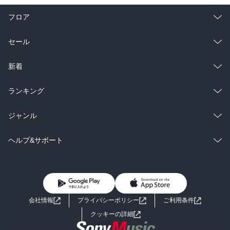
フロア
総合
コミック
セール
ラノベ
小説
総合
コミック
新着
雑誌・グラビア
ビジネス・実用
ラノベ
小説
総合
コミック
ランキング
BL・TL
雑誌・グラビア
ビジネス・実用
ラノベ
小説
総合
コミック
ジャンル
BL・TL
雑誌・グラビア
ビジネス・実用
ラノベ
小説
コミック
男性コミック
ヘルプ&サポート
BL・TL
雑誌・グラビア
ビジネス・実用
女性コミック
コミック誌
初めての方へ
ヘルプ
BL・TL
ライトノベル
男子向けラノベ
よくあるご質問
お問い合わせ
会社情報
プライバシーポリシー
ご利用条件
女子向けラノベ
小説
利用規約
クッキーの詳細