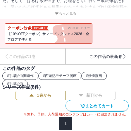
た。そして、はるばる天竺まで、お経をとりに行く三蔵法師をたす
け、襲いかかる妖怪どもを相手になかまたちと大あばれ! 痛快無類の
手塚版西遊記!
もっと見る
クーポン対象
10%OFF
2026.08.11まで
【10%OFFクーポン】サマーブックフェス2026！全
フロアで使える
この作品の1巻
この作品の最新巻
この作品のタグ
#
手塚治虫関連作
#
西遊記モチーフ漫画
#
妖怪漫画
#
手塚治虫
シリーズ作品(
8
件)
1巻から
新刊から
まとめてカート
※無料、予約、入荷通知のコンテンツはカートに追加されません。
1