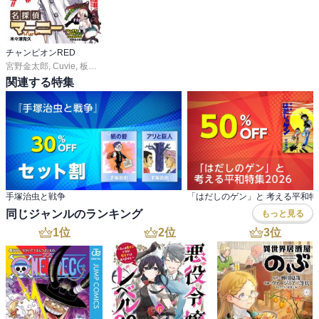
チャンピオンRED
宮野金太郎
,
Cuvie
,
板垣恵介
,
尾松知和
,
浜岡賢次
,
林たかあき
,
車田正美
,
サイトウ
関連する特集
手塚治虫と戦争
「はだしのゲン」と 考える平和特集
同じジャンルのランキング
もっと見る
1
位
2
位
3
位