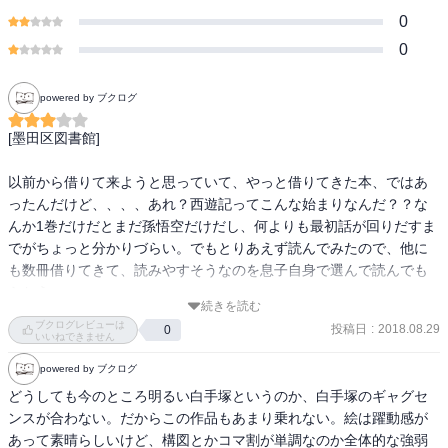
0
0
powered by ブクログ
[墨田区図書館]

以前から借りて来ようと思っていて、やっと借りてきた本、ではあ
ったんだけど、、、、あれ？西遊記ってこんな始まりなんだ？？な
んか1巻だけだとまだ孫悟空だけだし、何よりも最初話が回りだすま
でがちょっと分かりづらい。でもとりあえず読んでみたので、他に
も数冊借りてきて、読みやすそうなのを息子自身で選んで読んでも
らおう。
続きを読む
ブクログレビューは
投稿日
:
2018.08.29
0
いいねできません
powered by ブクログ
どうしても今のところ明るい白手塚というのか、白手塚のギャグセ
ンスが合わない。だからこの作品もあまり乗れない。絵は躍動感が
あって素晴らしいけど、構図とかコマ割が単調なのか全体的な強弱