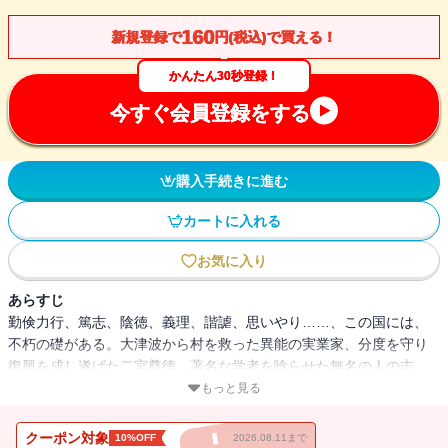
160
新規登録で
円(税込)で買える！
かんたん30秒登録！
今すぐ会員登録をする
購入手続きに進む
カートに入れる
お気に入り
あらすじ
勤倹力行、篤志、陰徳、義理、諧謔、思いやり……、この国には、
不朽の礎がある。大津波から村を救った異能の実業家、分度を守り
復興を成し遂げた二宮尊徳、著名な学者を唸らせた無名の人の志、
貧しくても守り通した義理から生まれる人の縁、災厄のときこそ人
もっと見る
心を慰める皇后の読書歴――日本人の美点を体現した人びとの凄み
を、歴史の襞の中から見つけ出す秘話七篇。
クーポン対象
10%OFF
2026.08.11まで