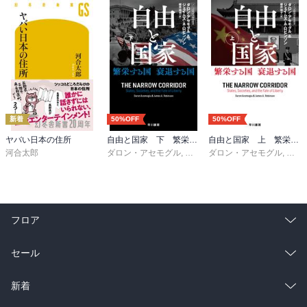
新着
50%OFF
50%OFF
ヤバい日本の住所
自由と国家 下 繁栄する国 衰退する国
自由と国家 上 繁栄する国 衰退する国
河合太郎
ダロン・アセモグル
,
ジェイムズ・Ａ・ロビンソン
ダロン・アセモグル
,
ジェ
,
櫻
フロア
総合
コミック
セール
ラノベ
小説
総合
コミック
新着