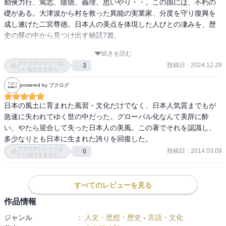
勤倹力行、篤志、陰徳、義理、思いやり・・。この国には、不朽の
礎がある。大津波から村を救った異能の実業家、分度を守り復興を
成し遂げた二宮尊徳。日本人の美点を体現した人びとの凄みを、歴
史の襞の中から見つけ出す秘話7篇。

続きを読む
本書は以下の8章から成る。

ブクログレビューは
投稿日
:
2024.12.29
3
①ニホン人の美点

いいねできません
②天才と砕身

powered by ブクログ
③無名の志

④勤倹力行の提唱者　二宮尊徳の凄味

日本の風土に育まれた風習・文化だけでなく、日本人気質までもが
⑤陰徳を積む

急速に失われてゆく世の中だった。グローバル化なんて美辞に酔
⑥義理がたい

い、やたら迎合して失った日本人の美風。この著でそれを認識し、
⑦狂歌の伝統

多少なりとも日本に生まれた誇りを回復した。
⑧よく耐えてこられましたね

ブクログレビューは
投稿日
:
2014.03.09
0
いいねできません
日常生活において当たり前のように体現されている高いレベルでの
礼儀・礼節・マナーは日本人の良さである。そして、困難に見舞わ
すべてのレビューを見る
れ、苦行を乗り越える中で人間の本質は表面化され、その環境下で
作品情報
こそ、日本人の利他の心であったり、分度を守る、自分のみなら
ず、他者を思いやり、慎ましい気持ちで積み上げてコトを成し遂げ
ジャンル
:
人文・思想・歴史
-
言語・文化
ていく様子は、日本人の美徳そのものでもある。
