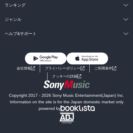
雑誌・グラビア
ビジネス・実用
ラノベ
小説
総合
コミック
ランキング
BL・TL
雑誌・グラビア
ビジネス・実用
ラノベ
小説
総合
コミック
ジャンル
BL・TL
雑誌・グラビア
ビジネス・実用
ラノベ
小説
コミック
男性コミック
ヘルプ&サポート
BL・TL
雑誌・グラビア
ビジネス・実用
女性コミック
コミック誌
初めての方へ
ヘルプ
BL・TL
ライトノベル
男子向けラノベ
よくあるご質問
お問い合わせ
会社情報
プライバシーポリシー
ご利用条件
女子向けラノベ
小説
利用規約
クッキーの詳細
国内小説
海外小説
Copyright 2017 - 2026 Sony Music Entertainment(Japan) Inc.
ミステリー
SF
Information on the site is for the Japan domestic market only
powered by
歴史・時代小説
文学
雑誌
グラビア写真集