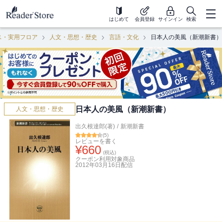
はじめて
会員登録
サインイン
検索
ス・実用フロア
人文・思想・歴史
言語・文化
日本人の美風（新潮新書）
日本人の美風（新潮新書）
人文・思想・歴史
出久根達郎(著)
/
新潮新書
(
5
)
レビューを書く
¥
660
(税込)
クーポン利用対象商品
2012年03月16日
配信