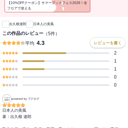
【10%OFFクーポン】サマーブックフェス2026！全
フロアで使える
新刊通知
出久根達郎
日本人の美風
この作品のレビュー
（
5
件）
4.3
レビューを書く
平均
2
1
1
0
0
powered by ブクログ
日本人の美風 

著：出久根 達郎
