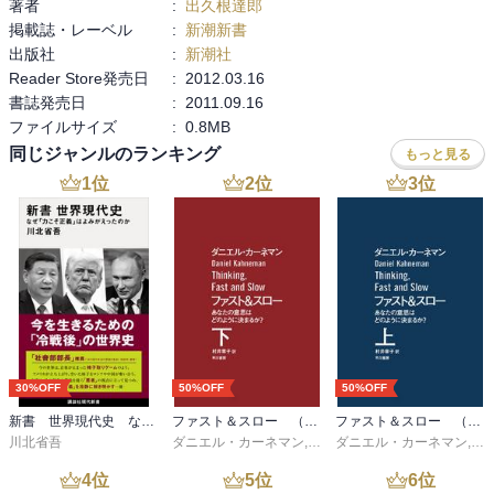
著者
:
出久根達郎
掲載誌・レーベル
:
新潮新書
時代は変わり、その本質が薄れていくのは、事実なのかもしれない
出版社
:
新潮社
が、世代を越えて、日本人の美徳に心が震える人は多い。そして、
Reader Store発売日
:
2012.03.16
今も源として個人のみならず、組織や地域でも根源として活用して
書誌発売日
:
2011.09.16
いる。

ファイルサイズ
:
0.8MB
同じジャンルのランキング
もっと見る
ささくれだった気持ちを抑えるには、民族の根源のような本書の本
1
位
2
位
3
位
質のエピソードに触れることによって、自分を戒め、見つめ直すこ
とで次に進むことができる。リセットと蓄積と対応を本書１冊から
享受することができる。

勤倹力行･･･よく働き、つつましい生活をし、何事にも精一杯努力す
ること
30%OFF
50%OFF
50%OFF
新書 世界現代史 なぜ「力こそ正義」はよみがえったのか
ファスト＆スロー （下）
ファスト＆スロー （上）
川北省吾
ダニエル・カーネマン
,
村井章子
ダニエル・カーネマン
,
村
4
位
5
位
6
位