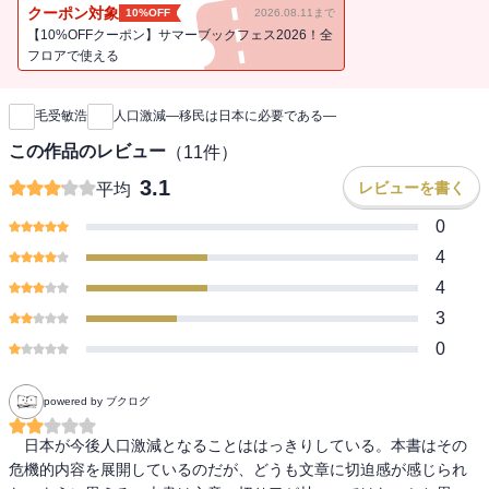
証。はたして移民は、“救世主”となるのか。国際交流のスペシャリス
クーポン対象
10%OFF
2026.08.11まで
トによる、新しい日本再生論。
【10%OFFクーポン】サマーブックフェス2026！全
フロアで使える
新刊通知
毛受敏浩
人口激減―移民は日本に必要である―
この作品のレビュー
（
11
件）
3.1
レビューを書く
平均
0
4
4
3
0
powered by ブクログ
　日本が今後人口激減となることははっきりしている。本書はその
危機的内容を展開しているのだが、どうも文章に切迫感が感じられ