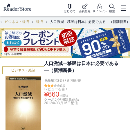
はじめて
会員登録
サインイン
検索
ビジネス・経済
経済
人口激減―移民は日本に必要である―（新潮新書）
人口激減―移民は日本に必要である
―（新潮新書）
ビジネス・経済
毛受敏浩(著)
/
新潮新書
(
11
)
レビューを書く
¥
660
(税込)
クーポン利用対象商品
2012年03月16日
配信