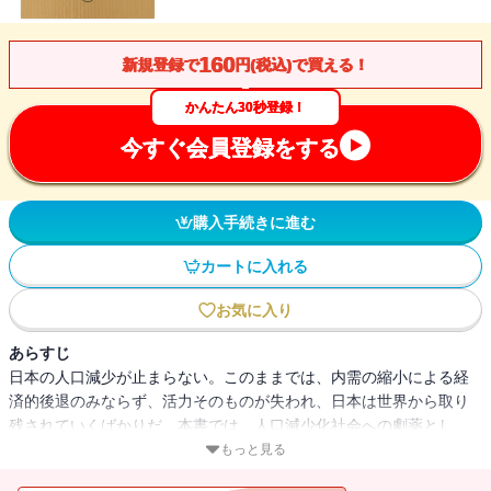
160
新規登録で
円(税込)で買える！
かんたん30秒登録！
今すぐ会員登録をする
購入手続きに進む
カートに入れる
お気に入り
あらすじ
日本の人口減少が止まらない。このままでは、内需の縮小による経
済的後退のみならず、活力そのものが失われ、日本は世界から取り
残されていくばかりだ。本書では、人口減少化社会への劇薬とし
て、移民受入れを議論する。彼らの労働力や「多文化パワー」を最
もっと見る
大限に活かす方法、その経済的効果、本当の受入れリスクなどを検