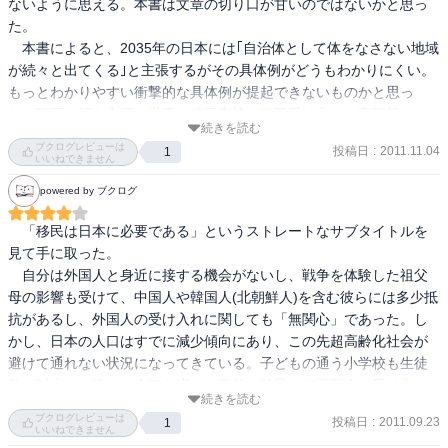
ないように思える。本書は文章の切り口が甘いのではないかと思っ
た。

　本書によると、2035年の日本には｢自治体として体をなさない地域
が続々と出てくる｣と主張するがその具体例がどうもわかりにくい。
もっとわかりやすい衝撃的な具体例が提起できないものかと思っ
た。開国を拒む心理や世界の移民事情、移民受け入れの実態等、そ
続きを読む
れなりに網羅されているのだが、どれも迫力不足。

ブクログレビューは
投稿日
:
2011.11.04
1
　本書を読んで思ったことは、人口激減は日本社会が抱える大きな
いいねできません
問題だと思うし、移民が必要だということは理性的にはわかる。ま
powered by ブクログ
た、日本には他に選択肢がないこともわかる。しかし、この内容で
は、それを説得するにはあまりにも迫力不足だとしか言いようが無
　「移民は日本に必要である」というストレートなサブタイトルを
い。せっかく豊富なデータを持っているのだから、それをもっと生
見て手に取った。

かして衝撃的な訴えをしてもらいたいものである。
　自分は外国人と身近に接する機会がないし、戦争を体験した祖父
母の影響も受けて、中国人や韓国人(北朝鮮人)を含む彼らには多少抵
抗があるし、外国人の受け入れに関しても「無関心」であった。し
かし、日本の人口はすでに減少傾向にあり、この先超高齢化社会が
避けて通れない状況になってきている。子どもの通う小学校も生徒
数は減少の一途だ。人口を増やす目的の移民は何百万人も受け入れ
続きを読む
なければならないし、それは自分も含め相当な抵抗や反対がある
ブクログレビューは
投稿日
:
2011.09.23
1
が、外国人を受け入れ、「戦力」とすることで、地域社会そして日
いいねできません