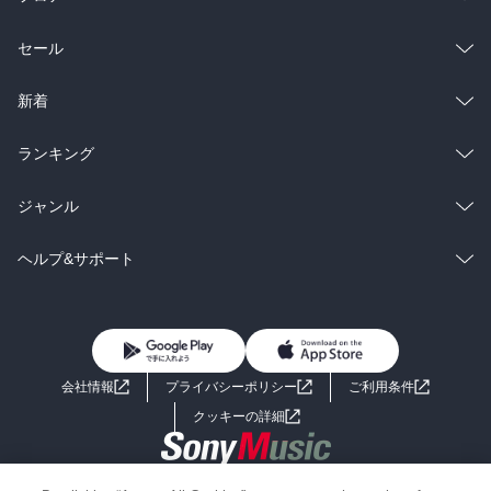
総合
コミック
セール
ラノベ
小説
総合
コミック
新着
雑誌・グラビア
ビジネス・実用
ラノベ
小説
総合
コミック
ランキング
BL・TL
雑誌・グラビア
ビジネス・実用
ラノベ
小説
総合
コミック
ジャンル
BL・TL
雑誌・グラビア
ビジネス・実用
ラノベ
小説
コミック
男性コミック
ヘルプ&サポート
BL・TL
雑誌・グラビア
ビジネス・実用
女性コミック
コミック誌
初めての方へ
ヘルプ
BL・TL
ライトノベル
男子向けラノベ
よくあるご質問
お問い合わせ
会社情報
プライバシーポリシー
ご利用条件
女子向けラノベ
小説
利用規約
クッキーの詳細
国内小説
海外小説
Copyright 2017 - 2026 Sony Music Entertainment(Japan) Inc.