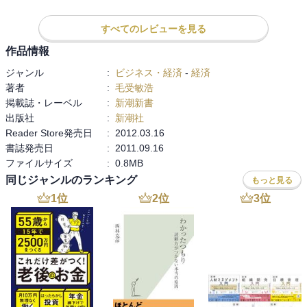
本を活性化することには賛成だ。日本に来ている外国人の多くは、
日本に強い興味があるし、日本で成功したいという意欲があるはず
すべてのレビューを見る
だ。３Kの仕事を多くの外国人が引き受けてくれていることも事実
だ。彼らや彼らのもつ異文化に触れることで日本人が刺激され新た
作品情報
な文化やビジネスへのベクトルが生まれることも良いことだ。

ジャンル
:
ビジネス・経済
-
経済
　移民の受け入れについて、単なる賛成や反対の議論ではなく、受
著者
:
毛受敏浩
け入れる必要性やメリット・デメリットの検証をニュートラルに行
掲載誌・レーベル
:
新潮新書
える場・雰囲気は必要だ。

出版社
:
新潮社
　本書を読んでそう強く感じた。
Reader Store発売日
:
2012.03.16
書誌発売日
:
2011.09.16
ファイルサイズ
:
0.8MB
同じジャンルのランキング
もっと見る
1
位
2
位
3
位