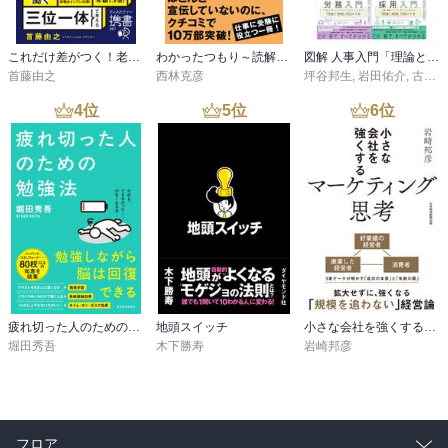
これだけ差がつく！老後のお金 55歳から15年で2500万円をつくる
わかったつもり～読解力がつかない本当の原因～
図解 人事入門「理論と実践」100のツボシリーズ
首藤由之
西林克彦
坪谷邦生
,
岩田佑介
,
古茶宏志
4
位
5
位
6
位
疲れ切った人のための勉強法
地頭スイッチ
小さな会社を強くするマーケティング思考
堀田秀吾
木下勝寿
岩崎邦彦
フロア