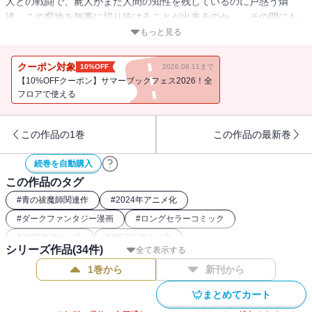
人との戦闘で、屍人がまだ人間の知性を残しているのに戸惑う燐
達。この窮地を無事に切り抜けることが出来るのか…。その間にも
出雲への九尾の移植施術が刻一刻と迫っていた！ 出雲編クライマ
もっと見る
ックス!!
クーポン対象
10%OFF
2026.08.11まで
【10%OFFクーポン】サマーブックフェス2026！全
フロアで使える
この作品の1巻
この作品の最新巻
続巻を自動購入
この作品のタグ
#
青の祓魔師関連作
#
2024年アニメ化
#
ダークファンタジー漫画
#
ロングセラーコミック
#
2025年アニメ化
#
2017年アニメ化
シリーズ作品(
34
件)
全て表示する
1巻から
新刊から
まとめてカート