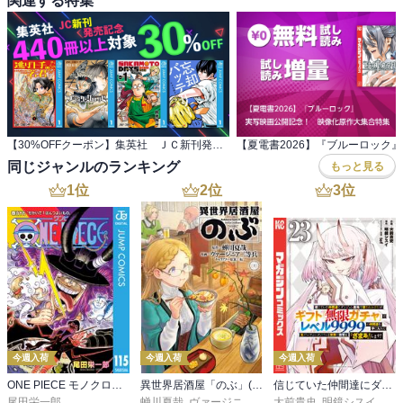
関連する特集
【30%OFFクーポン】集英社 ＪＣ新刊発売記念 440冊以上対象
同じジャンルのランキング
もっと見る
1
位
2
位
3
位
今週入荷
今週入荷
今週入荷
ONE PIECE モノクロ版 115
異世界居酒屋「のぶ」(22)
信じていた仲間達にダンジョン奥地で殺されかけたがギフト『無限ガチャ』でレベル９９９９の仲間達を手に入れて元パーティーメンバーと世界に復讐＆『ざまぁ！』します！（２３）
尾田栄一郎
蝉川夏哉
,
ヴァージニア二等兵
大前貴史
,
転
,
明鏡シスイ
,
ｔｅ