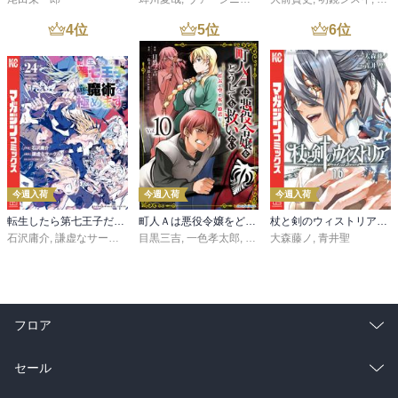
4
位
5
位
6
位
今週入荷
今週入荷
今週入荷
転生したら第七王子だったので、気ままに魔術を極めます（２４）
町人Ａは悪役令嬢をどうしても救いたい ～どぶと空と氷の姫君～１０【電子書店共通特典イラスト付】
杖と剣のウィストリア（１６）
石沢庸介
,
謙虚なサークル
,
メル。
目黒三吉
,
一色孝太郎
,
Parum
大森藤ノ
,
青井聖
フロア
総合
コミック
セール