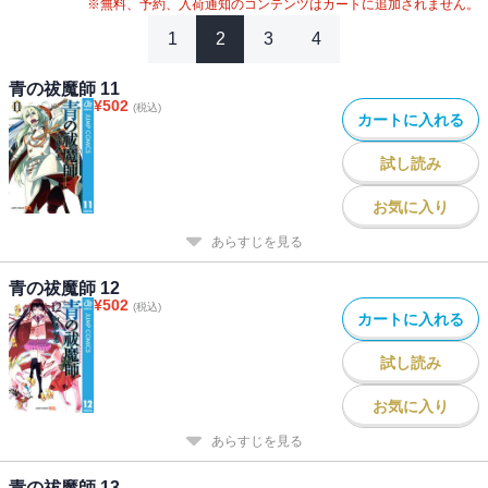
※無料、予約、入荷通知のコンテンツはカートに追加されません。
1
2
3
4
青の祓魔師 11
¥
502
(税込)
カートに入れる
試し読み
お気に入り
あらすじを見る
青の祓魔師 12
¥
502
(税込)
カートに入れる
試し読み
お気に入り
あらすじを見る
青の祓魔師 13