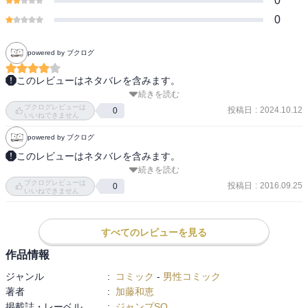
0
0
powered by ブクログ
このレビューはネタバレを含みます。
続きを読む
幼い勝呂に要とはなにか訊かれて、

ブクログレビューは
大事な物、とかではなくきちんと

投稿日
:
2024.10.12
0
いいねできません
「扇の持つところ」と説明する柔造が良いなと思う。

powered by ブクログ
真心を受けてストイックに努力してきた勝呂。

もう戻れない、と思う姿は見ていて辛い。

このレビューはネタバレを含みます。
続きを読む
（あらすじ）出雲はなぜか？九尾との適合率が一般人と同程度に低
ブクログレビューは
燐が覚悟を決められないのも、

くなっていたのだが、外道院の開発した誰にでも悪魔を憑依させら
投稿日
:
2016.09.25
0
いいねできません
確かに人の味方でいなくちゃというのは

れる装置で九尾を憑依させられ、暴走しかける。しかし九尾が離れ
当然そういう考え方になると思う。

たことにより正気に戻った玉雲が九尾を自分に戻し、死亡？外道院
そこから、何を持ってして悪魔なのかという疑問を

は自分に悪魔を憑依させて戦おうとするが、出雲と候補生で力を合
すべてのレビューを見る
外道院との会話から思わせる構成が素晴らしい。

わせてこれを倒す。
作品情報
ジャンル
:
コミック
-
男性コミック
折角差し出された手を取れない出雲が

著者
:
加藤和恵
もう遅いと思いながら助けてと泣く。

掲載誌・レーベル
:
ジャンプSQ.
そこに降り立つ燐は紛れもない主人公だ。
