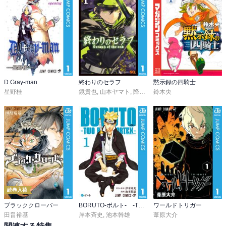
D.Gray-man
終わりのセラフ
黙示録の四騎士
星野桂
鏡貴也
,
山本ヤマト
,
降矢大輔
鈴木央
続巻入荷
ブラッククローバー
BORUTO-ボルト- -TWO BLUE VORTEX-
ワールドトリガー
田畠裕基
岸本斉史
,
池本幹雄
葦原大介