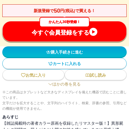
50
新規登録で
円(税込)で買える！
かんたん30秒登録！
今すぐ会員登録をする
購入手続きに進む
カートに入れる
お気に入り
試し読み
ほかの巻を見る
※この商品はタブレットなど大きなディスプレイを備えた機器で読むことに適し
ています。
文字だけを拡大することや、文字列のハイライト、検索、辞書の参照、引用など
の機能が使用できません。
あらすじ
【雑誌掲載時の著者カラー原画を収録したリマスター版！】異形屍