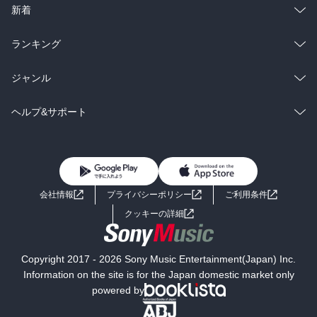
ラノベ
小説
総合
コミック
新着
雑誌・グラビア
ビジネス・実用
ラノベ
小説
総合
コミック
ランキング
BL・TL
雑誌・グラビア
ビジネス・実用
ラノベ
小説
総合
コミック
ジャンル
BL・TL
雑誌・グラビア
ビジネス・実用
ラノベ
小説
コミック
男性コミック
ヘルプ&サポート
BL・TL
雑誌・グラビア
ビジネス・実用
女性コミック
コミック誌
初めての方へ
ヘルプ
BL・TL
ライトノベル
男子向けラノベ
よくあるご質問
お問い合わせ
会社情報
プライバシーポリシー
ご利用条件
女子向けラノベ
小説
利用規約
クッキーの詳細
国内小説
海外小説
Copyright 2017 - 2026 Sony Music Entertainment(Japan) Inc.
ミステリー
SF
Information on the site is for the Japan domestic market only
powered by
歴史・時代小説
文学