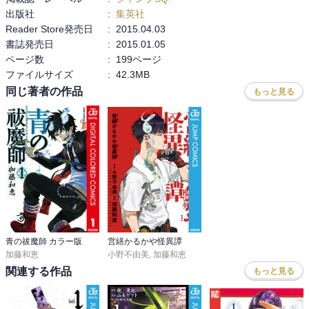
出版社
:
集英社
外道院に言われる理屈なんてすっ飛ばして

Reader Store発売日
:
2015.04.03
「泣いてんだろうが」が燐らしくて良い。

書誌発売日
:
2015.01.05
ページ数
:
199ページ
お母さんが最後にまた、宝物と言うところも

ファイルサイズ
:
42.3MB
出雲がやっとみんなに助けと言えるところも泣ける。

人間が嫌いだ、おまえもそうだろうと外道院に

同じ著者の作品
もっと見る
同意を求められた出雲が、

「今は思わない」と短く答えるのが良かった。
青の祓魔師 カラー版
営繕かるかや怪異譚
加藤和恵
小野不由美
,
加藤和恵
関連する作品
もっと見る