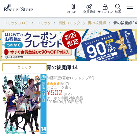
はじめて
会員登録
サインイン
検索
コミックフロア
コミック
男性コミック
青の祓魔師
青の祓魔師 14
青の祓魔師 14
コミック
加藤和恵(著者)
/
ジャンプSQ.
(
17
)
レビューを書く
¥
502
(税込)
クーポン利用対象商品
2015年04月03日
配信