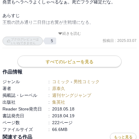
堯雲もヘラヘラよくしゃべるなぁ。死亡フラグ確定だな。

そこに飛信隊が合流し、

あらすじ

王翦の読み通り二日目は右翼が主戦場になる。

亜光軍、玉鳳隊、飛信隊vs 馬南慈、岳嬰、趙峩龍、尭雲軍

となる。

続きを読む
遼陽では壁が兵糧庫を燃やされる。右翼はかつての三大天の軍を堯
ブクログレビューは
そして場は、飛信隊と尭雲軍の戦いに。

投稿日
:
2025.03.07
5
雲と趙峩龍が率いる。

いいねできません
信と尭雲は本能型同士であり展開が速い！本能の読み合いも面白
押し込まれそうになったところに飛信隊が援軍で入る。堯雲の本能
い！

すべてのレビューを見る
型の作戦に信が直感で対抗する。
本能型がバカにされるこのご時世。お二人にはなんとか頑張って頂
作品情報
きたい。

ジャンル
:
コミック
-
男性コミック
著者
:
原泰久
掲載誌・レーベル
:
週刊ヤングジャンプ
出版社
:
集英社
Reader Store発売日
:
2018.05.18
書誌発売日
:
2018.04.19
ページ数
:
222ページ
ファイルサイズ
:
66.6MB
関連する作品
もっと見る