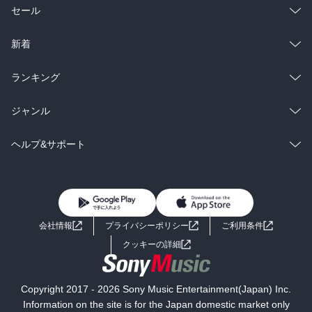
総合
コミック
セール
ラノベ
小説
総合
コミック
新着
雑誌・グラビア
ビジネス・実用
ラノベ
小説
総合
コミック
ランキング
BL・TL
雑誌・グラビア
ビジネス・実用
ラノベ
小説
総合
コミック
ジャンル
BL・TL
雑誌・グラビア
ビジネス・実用
ラノベ
小説
コミック
男性コミック
ヘルプ&サポート
BL・TL
雑誌・グラビア
ビジネス・実用
女性コミック
コミック誌
初めての方へ
ヘルプ
BL・TL
ライトノベル
男子向けラノベ
よくあるご質問
お問い合わせ
会社情報
プライバシーポリシー
ご利用条件
女子向けラノベ
小説
利用規約
クッキーの詳細
国内小説
海外小説
Copyright 2017 - 2026 Sony Music Entertainment(Japan) Inc.
ミステリー
SF
Information on the site is for the Japan domestic market only