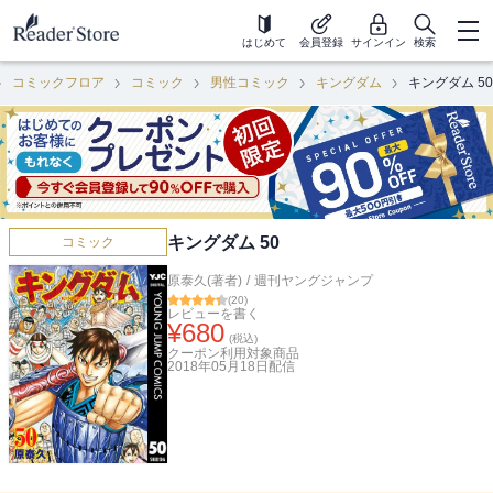
はじめて
会員登録
サインイン
検索
コミックフロア
コミック
男性コミック
キングダム
キングダム 50
キングダム 50
コミック
原泰久(著者)
/
週刊ヤングジャンプ
(
20
)
レビューを書く
¥
680
(税込)
クーポン利用対象商品
2018年05月18日
配信