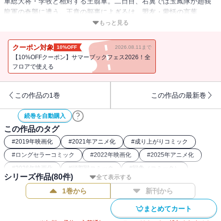
軍総大将・李牧と相対する王翦軍。二日目、右翼では玉鳳隊が趙峩
龍軍の奇襲に遭う。王賁の脳裏によぎるは、盟友・蒙恬の言葉
――。また、王翦に呼び出された信は、右翼合流を命じられ…!?
もっと見る
続々と役者が揃う荒野の戦場で、亡国を賭けた一戦はさらに過熱す
る!!
クーポン対象
10%OFF
2026.08.11まで
【10%OFFクーポン】サマーブックフェス2026！全
フロアで使える
この作品の1巻
この作品の最新巻
続巻を自動購入
この作品のタグ
#
2019年映画化
#
2021年アニメ化
#
成り上がりコミック
#
ロングセラーコミック
#
2022年映画化
#
2025年アニメ化
#
2026年映画化
#
頭脳戦コミック
#
戦争（コミック）
シリーズ作品(
80
件)
全て表示する
#
2025年ストア人気コミック
#
2024年アニメ化
1巻から
新刊から
#
歴史系漫画（中国）
#
戦記コミック
#
26年夏ドラマ・映画化
#
中華コミック
#
2022年アニメ化
#
歴史漫画
まとめてカート