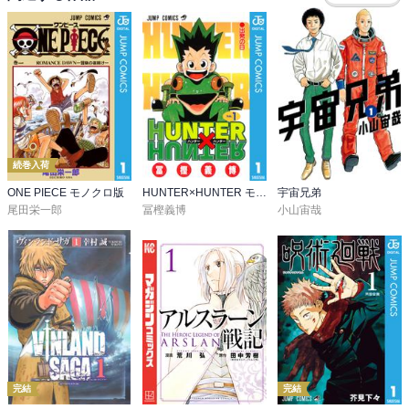
続巻入荷
ONE PIECE モノクロ版
HUNTER×HUNTER モノクロ版
宇宙兄弟
尾田栄一郎
冨樫義博
小山宙哉
完結
完結