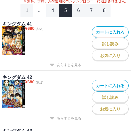
#
2020年アニメ化
#
キングダム関連作
#
アニメ化
※無料、予約、入荷通知のコンテンツはカートに追加されません。
#
26年春ドラマ・映画化
#
2023年映画化
#
2024年映画化
1
...
4
5
6
7
8
キングダム 41
¥
680
(税込)
カートに入れる
試し読み
お気に入り
あらすじを見る
キングダム 42
¥
680
(税込)
カートに入れる
試し読み
お気に入り
あらすじを見る
キングダム 43