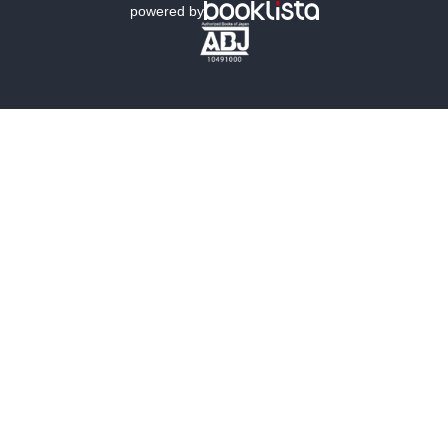
powered by
歴史・時代小説
文学
雑誌
グラビア写真集
ボーイズラブ
ティーンズラブ
人文・思想・歴史
社会・政治・法律
ビジネス・経済
サイエンス・テクノロジー
コンピュータ・情報
くらし・家庭
料理・酒
ファッション・美容・ダイエット
ホビー&カルチャー
スポーツ・アウトドア
地図・ガイド
エンターテイメント
芸術・アート
映画・音楽・演劇