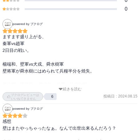
0
0
powered by ブクログ
ますます盛り上がる、

秦軍vs趙軍

2日目の戦い。

楊端和、壁軍vs犬戎、舜水樹軍

壁将軍が舜水樹にはめられて兵糧半分を焼失。

亜光軍、玉鳳隊vs 馬南慈、岳嬰、趙峩龍軍

続きを読む
序盤で王賁が狙われるが、王賁の覚醒により形成逆転。

ブクログレビューは
投稿日
:
2024.08.15
6
いいねできません
そして3日目へ。

powered by ブクログ
亜光軍、玉鳳隊vs 馬南慈、岳嬰、趙峩龍軍に

感想

尭雲軍が加わる。

壁はまたやっちゃったなぁ。なんで出世出来るんだろう？

趙峩龍と尭雲はかつての趙三大天の一人、藺相如に使えた将軍だっ
た。それだけあって強い。
