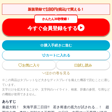
180
新規登録で
円(税込)で買える！
かんたん30秒登録！
今すぐ会員登録をする
購入手続きに進む
カートに入れる
お気に入り
試し読み
ほかの巻を見る
※この商品はタブレットなど大きなディスプレイを備えた機器で読むことに適し
ています。
文字だけを拡大することや、文字列のハイライト、検索、辞書の参照、引用など
の機能が使用できません。
あらすじ
秦趙大戦！ 朱海平原二日目!! 若き将達の底力が試される…！ 趙