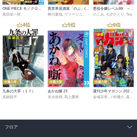
ONE PIECE モノクロ版 115
異世界居酒屋「のぶ」(22)
悪役令嬢レベル99 ～私は裏ボスですが魔王ではありません～ その６
尾田栄一郎
蝉川夏哉
,
ヴァージニア二等兵
のこみ
,
転
,
七夕さとり
,
Tea
4
位
5
位
6
位
今週入荷
今週入荷
今週入荷
九条の大罪（１７）
あかね噺 23
週刊少年マガジン 2026年36・37号[2026年8月5日発売]
真鍋昌平
末永裕樹
,
馬上鷹将
金城宗幸
,
ノ村優介
,
真島ヒロ
フロア