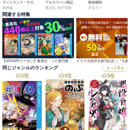
ヴィンランド・サガ
アルスラーン戦記
呪術廻戦
幸村誠
荒川弘
,
田中芳樹
芥見下々
関連する特集
【30%OFFクーポン】集英社 ＪＣ新刊発売記念 440冊以上対象
同じジャンルのランキング
もっと見る
1
位
2
位
3
位
今週入荷
今週入荷
新着