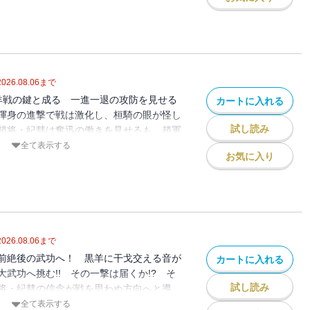
2026.08.06
まで
黒羊戦の鍵と成る 一進一退の攻防を見せる
カートに入れる
渾身の進撃で戦は激化し、桓騎の眼が怪し
試し読み
趙将・紀彗は奮迅の働きを見せるも、趙軍
行動に…!! 黒羊中を激熱が包む!!
全て表示する
お気に入り
2026.08.06
まで
前絶後の武功へ！ 黒羊に干戈交える音が
カートに入れる
武功へ挑む!! その一撃は届くか!? そ
試し読み
将・紀彗の信念が戦を思わぬ方向へと導
桓騎の奇策が秦趙両軍に巨大な影を落と
全て表示する