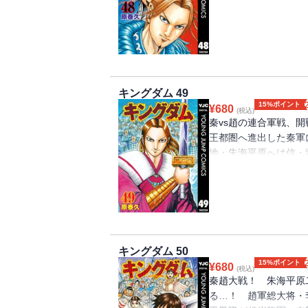
秦軍を迎え撃つべく王
た戦いは、かつてなき
キングダム 49
15%ポイント
¥
680
(税込)
秦vs趙の連合軍戦、開
王都圏へ進出した秦軍
地・朱海平原へは信・
向かい、また籠城する
左翼に配置された蒙恬
一手を!?
キングダム 50
15%ポイント
¥
680
(税込)
秦趙大戦！ 朱海平原
る…！ 趙軍総大将・