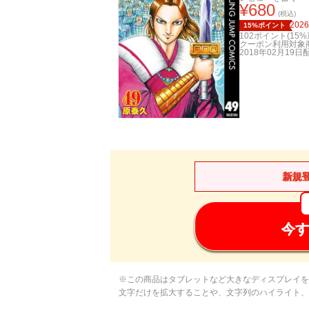
¥
680
(税込)
2026
15%ポイント
102
ポイント(
15
%
クーポン利用対象
2018年02月19日
新規
今す
※この商品はタブレットなど大きなディスプレイを
文字だけを拡大することや、文字列のハイライト、