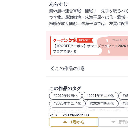
あらすじ
秦vs趙の連合軍戦、開戦！ 先手を取るべ
つ李牧。最激戦地・朱海平原へは信・蒙恬
桓騎が取り囲む。朱海平原では、左翼に配置
クーポン対象
10%OFF
2026.08.
【10%OFFクーポン】サマーブックフェス2026
フロアで使える
この作品の1巻
この作品のタグ
#
2019年映画化
#
2021年アニメ化
#
#
2025年アニメ化
#
2026年映画化
#
#
2024年アニメ化
#
歴史系漫画（中国）
シリーズ作品(
80
件)
#
2022年アニメ化
#
歴史漫画
#
202
1巻から
新刊
#
26年春ドラマ・映画化
#
2023年映画化