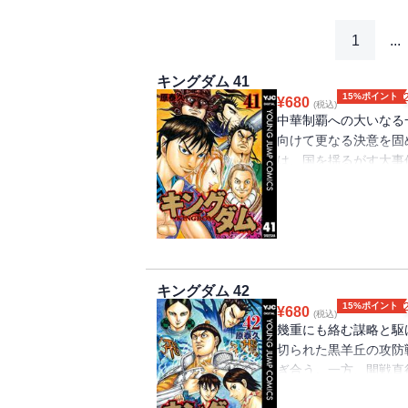
1
...
キングダム 41
15%ポイント
¥
680
(税込)
中華制覇への大いなる
向けて更なる決意を固
は、国を揺るがす大事
飛信隊の目の前に現れ
キングダム 42
15%ポイント
¥
680
(税込)
幾重にも絡む謀略と駆
切られた黒羊丘の攻防
ぎ合う。一方、開戦直
なる強大な試練が…!!