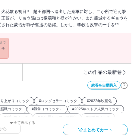
く火花散る初日!! 趙王都圏へ進出した秦軍に対し、二か所で迎え撃
・王翦が、リョウ陽には楊端和と壁が向かい、また籠城するギョウを
された蒙恬が獅子奮迅の活躍。しかし、李牧も反撃の一手を!?
11まで
！全
この作品の最新巻
続巻を自動購入
成り上がりコミック
#
ロングセラーコミック
#
2022年映画化
頭脳戦コミック
#
戦争（コミック）
#
2025年ストア人気コミック
#
戦記コミック
#
26年夏ドラマ・映画化
#
中華コミック
全て表示する
0年アニメ化
#
キングダム関連作
#
アニメ化
から
まとめてカート
#
2024年映画化