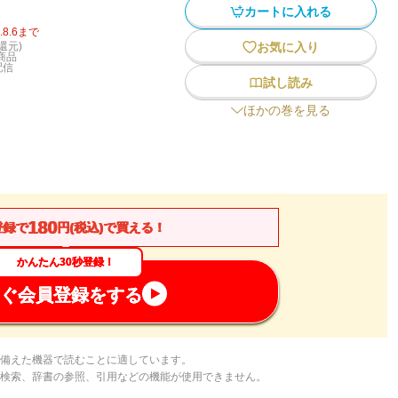
カートに入れる
.8.6
まで
還元)
お気に入り
商品
配信
試し読み
ほかの巻を見る
180
登録で
円(税込)で買える！
かんたん30秒登録！
ぐ会員登録をする
備えた機器で読むことに適しています。
検索、辞書の参照、引用などの機能が使用できません。