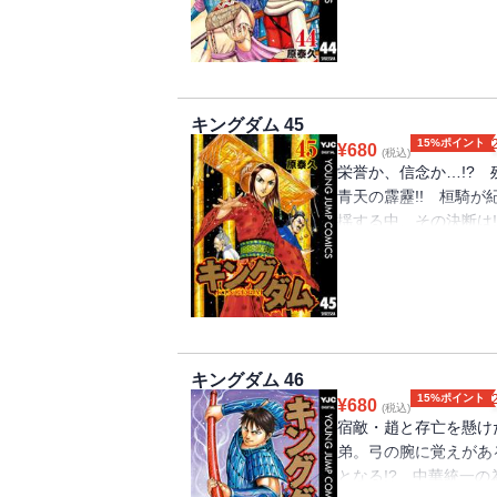
す…!? 黒羊戦は佳境へ
キングダム 45
15%ポイント
¥
680
(税込)
栄誉か、信念か…!? 
青天の霹靂!! 桓騎
揺する中、その決断は!
の模様を見据える者は
驚愕の人物が秦王・エ
キングダム 46
15%ポイント
¥
680
(税込)
宿敵・趙と存亡を懸け
弟。弓の腕に覚えがあ
となる!? 中華統一