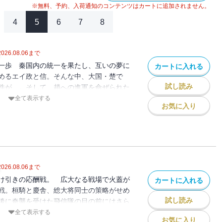
※無料、予約、入荷通知のコンテンツはカートに追加されません。
4
5
6
7
8
2026.08.06
まで
一歩 秦国内の統一を果たし、互いの夢に
カートに入れる
めるエイ政と信。そんな中、大国・楚で
試し読み
件が…。そして、趙への進軍を命ぜられた
た驚愕の友軍とは…!?
全て表示する
お気に入り
2026.08.06
まで
け引きの応酬戦。 広大なる戦場で火蓋が
カートに入れる
戦。桓騎と慶舎、総大将同士の策略がせめ
試し読み
後に奇襲を受けた飛信隊の目の前にはさら
全て表示する
お気に入り