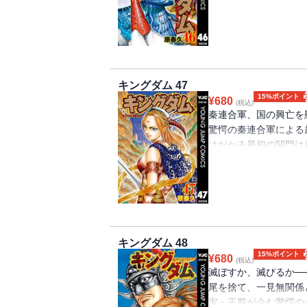
趙宰相・李牧の実力を
勝利の絵図は導き出せる
キングダム 47
15%ポイント
¥
680
(税込)
秦連合軍、国の興亡を
驚愕の秦連合軍による
はだかる最初の関門は
か…!? さらに今決
と李牧の知略戦が誰も
キングダム 48
15%ポイント
¥
680
(税込)
滅ぼすか、滅びるか─
尾を捨て、一見無関係
家・王翦が企む驚愕の