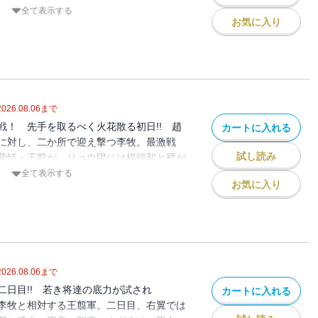
都を奔走するが…!? 秦趙の行く末を懸け
全て表示する
お気に入り
大戦争へ…！
2026.08.06
まで
戦！ 先手を取るべく火花散る初日!! 趙
カートに入れる
に対し、二か所で迎え撃つ李牧。最激戦
試し読み
蒙恬・王翦が、リョウ陽には楊端和と壁が
ギョウを桓騎が取り囲む。朱海平原では、
全て表示する
お気に入り
が獅子奮迅の活躍。しかし、李牧も反撃の
2026.08.06
まで
二日目!! 若き将達の底力が試され
カートに入れる
李牧と相対する王翦軍。二日目、右翼では