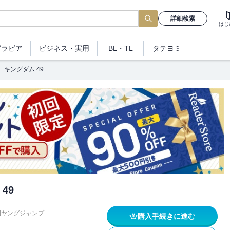
詳細検索
はじ
グラビア
ビジネス
・実用
BL・TL
タテヨミ
キングダム 49
49
刊ヤングジャンプ
購入手続きに進む