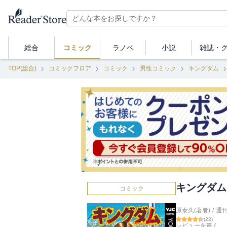
総合
コミック
ラノベ
小説
雑誌・
TOP(総合)
コミックフロア
コミック
男性コミック
キングダム
キングダム 
コミック
原泰久(著者)
/
週
(
22
)
レビューを書く