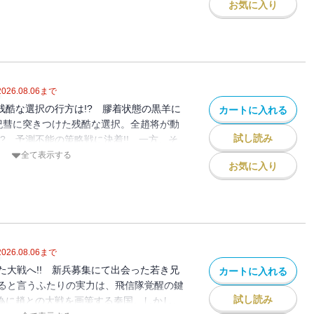
お気に入り
!!
2026.08.06
まで
残酷な選択の行方は!? 膠着状態の黒羊に
カートに入れる
が紀彗に突きつけた残酷な選択。全趙将が動
試し読み
? 予測不能の策略戦に決着!! 一方、そ
…!? さらには、咸陽中を騒然とさせる、
全て表示する
お気に入り
イ政を訪ねるが…!?
2026.08.06
まで
た大戦へ!! 新兵募集にて出会った若き兄
カートに入れる
ると言うふたりの実力は、飛信隊覚醒の鍵
試し読み
の為に趙との大戦を画策する秦国。しかし、