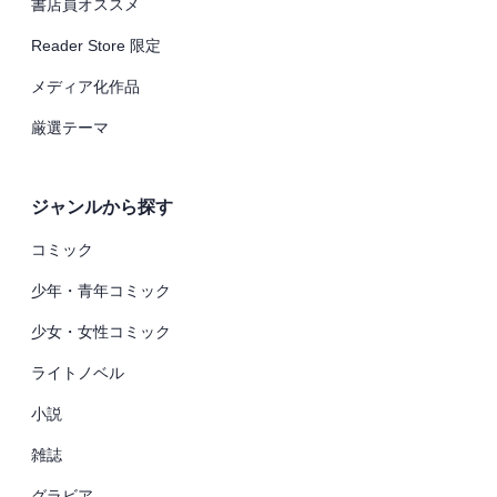
書店員オススメ
Reader Store 限定
メディア化作品
厳選テーマ
ジャンルから探す
コミック
少年・青年コミック
少女・女性コミック
ライトノベル
小説
雑誌
グラビア