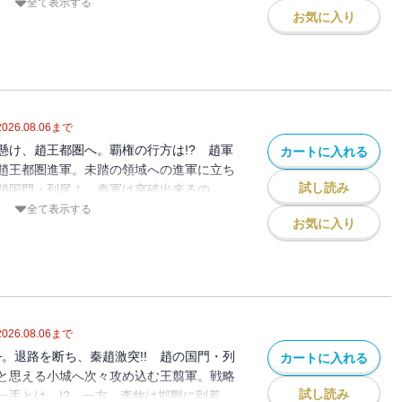
前に打つ手が見出せない。一大決戦を前に
全て表示する
お気に入り
のか…!?
2026.08.06
まで
懸け、趙王都圏へ。覇権の行方は!? 趙軍
カートに入れる
趙王都圏進軍。未踏の領域への進軍に立ち
試し読み
趙国門・列尾！ 秦軍は突破出来るの
戦の最大の攻略標的地・ギョウをめぐる王翦
全て表示する
お気に入り
が予期せぬ方向へと進んでいく…!?
2026.08.06
まで
─。退路を断ち、秦趙激突!! 趙の国門・列
カートに入れる
と思える小城へ次々攻め込む王翦軍。戦略
試し読み
一手とは…!? 一方、李牧は邯鄲に到着。