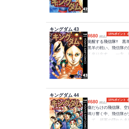
キングダム 43
15%ポイント
¥
680
(税込)
覚醒する飛信隊!! 
黒羊の戦い。飛信隊の
く光り出す…。一方、
総大将・慶舎が予期せぬ
キングダム 44
15%ポイント
¥
680
(税込)
傷だらけの飛信隊、空
鳴り響く中、飛信隊が大
して、趙軍の隠れた名
く!! 沈黙を破った