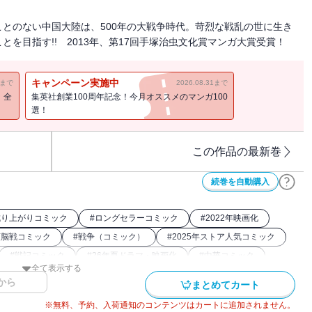
とのない中国大陸は、500年の大戦争時代。苛烈な戦乱の世に生き
を目指す!! 2013年、第17回手塚治虫文化賞マンガ大賞受賞！
キャンペーン実施中
11まで
2026.08.31まで
！全
集英社創業100周年記念！今月オススメのマンガ100
選！
この作品の最新巻
続巻を自動購入
成り上がりコミック
#
ロングセラーコミック
#
2022年映画化
頭脳戦コミック
#
戦争（コミック）
#
2025年ストア人気コミック
#
戦記コミック
#
26年夏ドラマ・映画化
#
中華コミック
全て表示する
0年アニメ化
#
キングダム関連作
#
アニメ化
から
まとめてカート
#
2024年映画化
※無料、予約、入荷通知のコンテンツはカートに追加されません。