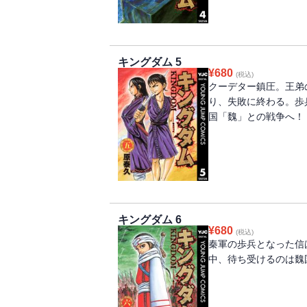
キングダム 5
¥
680
(税込)
クーデター鎮圧。王弟
り、失敗に終わる。歩
国「魏」との戦争へ！
キングダム 6
¥
680
(税込)
秦軍の歩兵となった信
中、待ち受けるのは魏