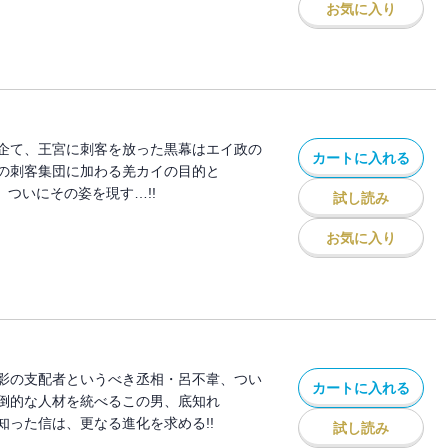
お気に入り
企て、王宮に刺客を放った黒幕はエイ政の
カートに入れる
の刺客集団に加わる羌カイの目的と
、ついにその姿を現す…!!
試し読み
お気に入り
影の支配者というべき丞相・呂不韋、つい
カートに入れる
倒的な人材を統べるこの男、底知れ
知った信は、更なる進化を求める!!
試し読み