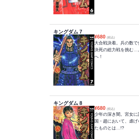
キングダム 7
¥
680
(税込)
大合戦決着。兵の数で
決死の総力戦を挑む…
へ！
キングダム 8
¥
680
(税込)
少年の深き闇。宮女に
国・趙において、虐げ
たものとは…!?