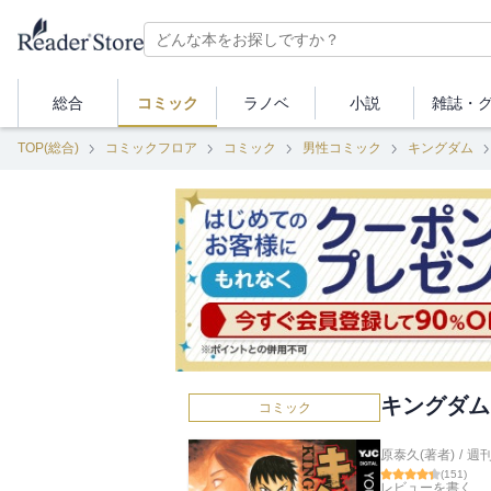
総合
コミック
ラノベ
小説
雑誌・
TOP(総合)
コミックフロア
コミック
男性コミック
キングダム
キングダム 
コミック
原泰久(著者)
/
週
(
151
)
レビューを書く