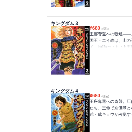
キングダム 3
¥
680
(税込)
王都奪還への狼煙――
国王・エイ政は、山の
て、物語はいよいよ王
リー、国内統一編最高潮
キングダム 4
¥
680
(税込)
王座奪還への奇襲。圧
たち。王命で別働隊と
弟・成キョウが占拠する