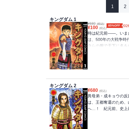
1
2
キングダム 1
¥
680
(税込)
85%OFF
2026
¥
100
(税込)
時は紀元前――。いま
は、500年の大戦争
自らの腕で天下に名を成
治虫文化賞マンガ大賞
キングダム 2
¥
680
(税込)
異母弟・成キョウの反
は、王都奪還のため、
へ…！ 紀元前、史上最