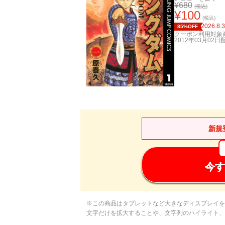
¥
680
(税込)
¥
100
(税込)
2026.8.
85%OFF
クーポン利用対象
2012年03月02日
新規
今す
※この商品はタブレットなど大きなディスプレイを
文字だけを拡大することや、文字列のハイライト、