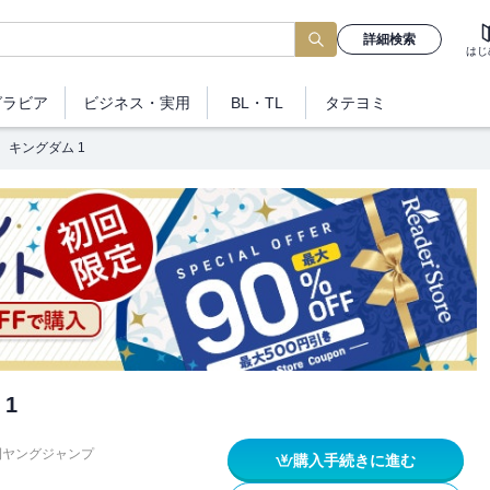
詳細検索
はじ
グラビア
ビジネス
・実用
BL・TL
タテヨミ
キングダム 1
1
刊ヤングジャンプ
購入手続きに進む