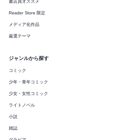
書店員オススメ
Reader Store 限定
メディア化作品
厳選テーマ
ジャンルから探す
コミック
少年・青年コミック
少女・女性コミック
ライトノベル
小説
雑誌
グラビア