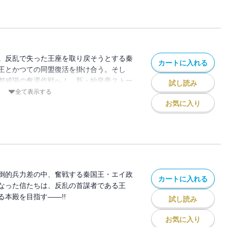
。反乱で失った王座を取り戻そうとする秦
カートに入れる
王とかつての同盟復活を掛け合う。そし
都咸陽の奪還作戦へ！ 新・始皇帝ストー
試し読み
!!
全て表示する
お気に入り
倒的兵力差の中、奮戦する秦国王・エイ政
カートに入れる
なった信たちは、反乱の首謀者である王
本殿を目指す――!!
試し読み
お気に入り