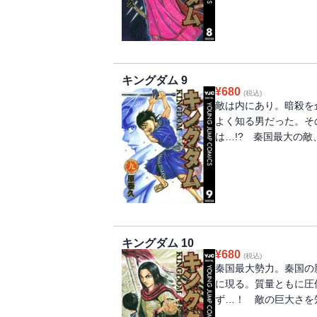
キングダム 9
¥
680
(税込)
敵は内にあり。暗殺を
よく知る男だった。そ
は…!? 秦国最大の敵
キングダム 10
¥
680
(税込)
秦国最大勢力。秦国の
に現る。質量ともに圧
ず…！ 敵の巨大さを