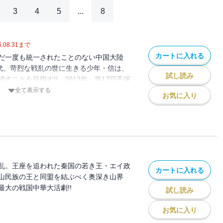
3
4
5
...
8
.08.31
まで
カートに入れる
だ一度も統一されたことのない中国大陸
時代。苛烈な戦乱の世に生きる少年・信は、
試し読み
すことを目指す!! 2013年、第17回手塚
受賞！
全て表示する
お気に入り
乱。王座を追われた秦国の若き王・エイ政
カートに入れる
山民族の王と同盟を結ぶべく奥深き山界
大の戦国中華大活劇!!
試し読み
お気に入り