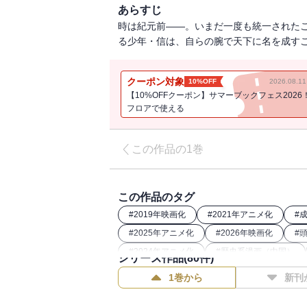
あらすじ
時は紀元前――。いまだ一度も統一されたこ
る少年・信は、自らの腕で天下に名を成すこと
クーポン対象
10%OFF
2026.08.
【10%OFFクーポン】サマーブックフェス2026
フロアで使える
この作品の1巻
この作品のタグ
#
2019年映画化
#
2021年アニメ化
#
#
2025年アニメ化
#
2026年映画化
#
#
2024年アニメ化
#
歴史系漫画（中国）
シリーズ作品(
80
件)
#
2022年アニメ化
#
歴史漫画
#
202
1巻から
新刊
#
26年春ドラマ・映画化
#
2023年映画化