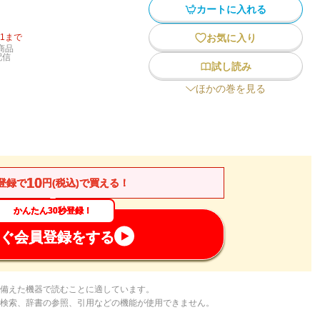
カートに入れる
31
まで
お気に入り
商品
配信
試し読み
ほかの巻を見る
10
登録で
円(税込)で買える！
かんたん30秒登録！
ぐ会員登録をする
備えた機器で読むことに適しています。
検索、辞書の参照、引用などの機能が使用できません。