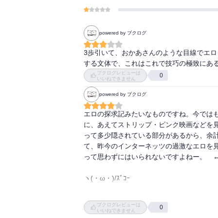
powered by ブクログ
3歩引いて、おかあさんのような目線でエ
する文体で、これはこれで技巧の極致にあ
ブクログレビューは
0
いいねできません
powered by ブクログ
エロの探求記みたいなものですね。今では
に、あえてストリップ・ピンク映画などを
って多少隠されている部分があるから、余
て、昨今のインターネッツの過激なエロを
って思わずにはいられないですよねー。　←
ヽ(・ω・)/ｽﾞｺｰ

なんというか、女体とかもインターネッツ
ブクログレビューは
0
ら、昨今の若人の草食化、なんてのが取り
いいねできません