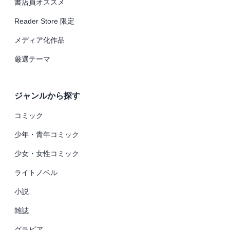
書店員オススメ
Reader Store 限定
メディア化作品
厳選テーマ
ジャンルから探す
コミック
少年・青年コミック
少女・女性コミック
ライトノベル
小説
雑誌
グラビア