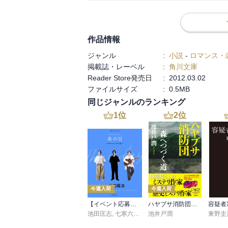
た。やっぱしエロは多少隠されていた方が
は少々考えなくてはあかぬのではないか、
です。ありがたう…さよなら。

作品情報
ヽ(・ω・)/ｽﾞｺｰ
ジャンル
:
小説
-
ロマンス・
掲載誌・レーベル
:
角川文庫
Reader Store発売日
:
2012.03.02
ファイルサイズ
:
0.5MB
同じジャンルのランキング
1
位
2
位
今週入荷
今週入荷
【イベント応募シリアルコード付】池田匡志出演・オーディオフォトブック「あの日」SPECIAL EDITION（音声／動画付）
ハヤブサ消防団 森へつづく道
容疑者
池田匡志
,
七寒六温
,
konoko58
池井戸潤
,
村崎キコ
東野圭