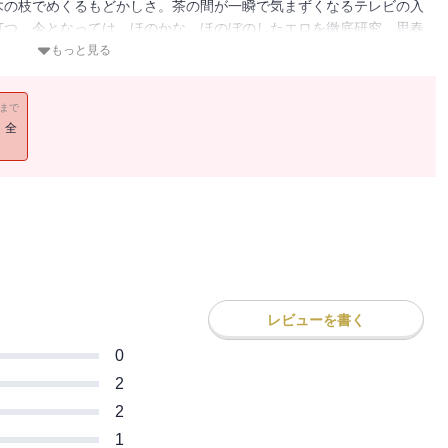
木の枝でめくるもどかしさ。茶の間が一瞬で気まずくなるテレビの入
打つ、今となっては、ほのかな、ほのぼのしたエロを徹底研究。思春
ズまで、日本人が感じるエロティシズムの本質に迫る傑作エッセイ！
もっと見る
11まで
！全
レビューを書く
0
2
2
1