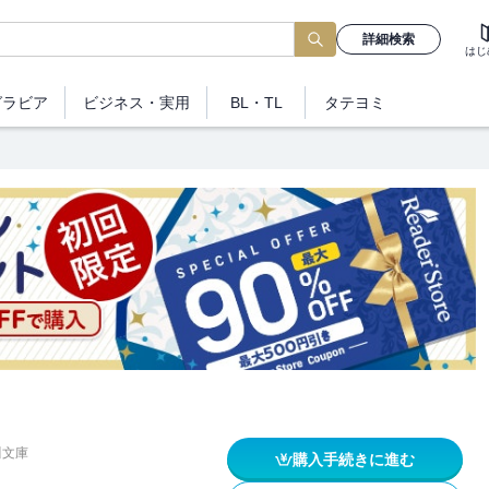
詳細検索
はじ
グラビア
ビジネス
・実用
BL・TL
タテヨミ
川文庫
購入手続きに進む