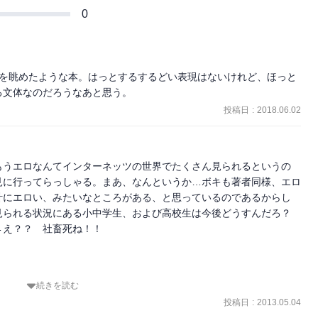
0
ロを眺めたような本。はっとするするどい表現はないけれど、ほっと
る文体なのだろうなあと思う。
投稿日
:
2018.06.02
もうエロなんてインターネッツの世界でたくさん見られるというの
見に行ってらっしゃる。まあ、なんというか…ボキも著者同様、エロ
計にエロい、みたいなところがある、と思っているのであるからし
見られる状況にある小中学生、および高校生は今後どうすんだろ？　
え？？　社畜死ね！！

続きを読む
でなら無修正で見ることができまくりですから、そんな状況下だか
投稿日
:
2013.05.04
ざたされるのかもしれません…みたいなことを本書を読んで思いまし