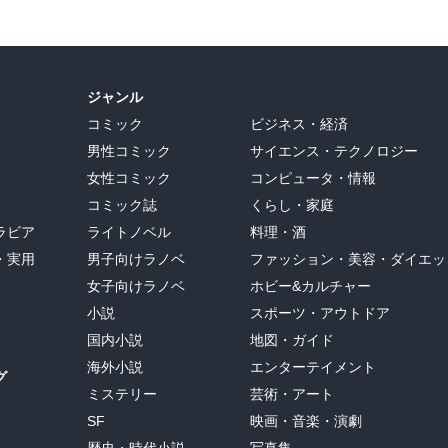
ジャンル
コミック
ビジネス・経済
男性コミック
サイエンス・テクノロジー
女性コミック
コンピュータ・情報
コミック誌
くらし・家庭
ラビア
ライトノベル
料理・酒
・実用
男子向けラノベ
ファッション・美容・ダイエッ
女子向けラノベ
ホビー&カルチャー
小説
スポーツ・アウトドア
国内小説
地図・ガイド
海外小説
エンターテイメント
グ
ミステリー
芸術・アート
SF
映画・音楽・演劇