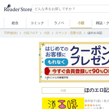
総合
コミック
ラノベ
小説
雑誌・
TOP(総合)
小説フロア
小説
ロマンス・恋愛小説
ほのエロ記
ほのエロ記
小説
酒井順子(著)
/
角
(
6
)
レビューを書く