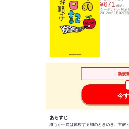
¥
671
(税込)
クーポン利用対象
2012年03月02日
新規
今す
あらすじ
誰もが一度は体験する胸のときめき、甘酸