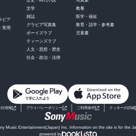
歴史・時代小説
写真集
文学
教養
雑誌
医学・福祉
ラビア
グラビア写真集
教育・語学・参考書
・実用
ボーイズラブ
児童書
ティーンズラブ
人文・思想・歴史
社会・政治・法律
会社情報
プライバシーポリシー
ご利用条件
クッキーの詳細
y Music Entertainment(Japan) Inc. Information on the site is for the 
powered by