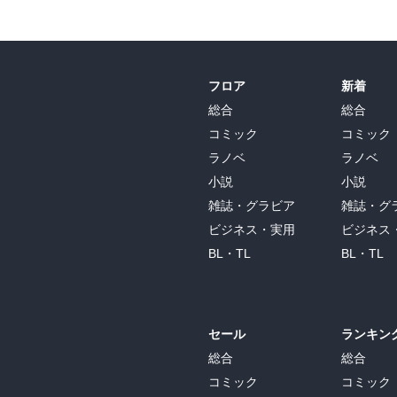
フロア
新着
総合
総合
コミック
コミック
ラノベ
ラノベ
小説
小説
雑誌・グラビア
雑誌・グ
ビジネス・実用
ビジネス
BL・TL
BL・TL
セール
ランキン
総合
総合
コミック
コミック