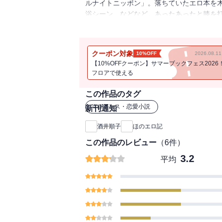
ルナイトニッポン」。落ちていたエロ本を
浴シーン、などなど。あったあったと膝を
期に接した懐かしのアイテムから最新グッ
クーポン対象
10%OFF
2026.08.
【10%OFFクーポン】サマーブックフェス2026
フロアで使える
この作品のタグ
#
ロマンス・恋愛小説
新刊通知
酒井順子
ほのエロ記
この作品のレビュー
（
6
件）
3.2
平均