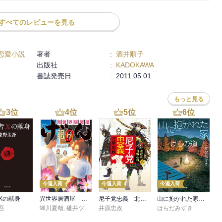
よい！　インターネッツ上のエロに結構お世話になっている僕もこれ
と思わずにはいられない、みたいな気持ちを持ったのは本書におかげ
すべてのレビューを見る
恋愛小説
著者
:
酒井順子
出版社
:
KADOKAWA
書誌発売日
:
2011.05.01
もっと見る
3
位
4
位
5
位
6
位
今週入荷
今週入荷
今週入荷
Xの献身
異世界居酒屋「げん」三杯目
尼子党忠義 北近江合戦心得〈八〉
山に抱かれた家 けもの道
吾
蝉川夏哉
,
碓井ツカサ
井原忠政
はらだみずき