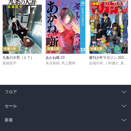
今週入荷
今週入荷
今週入荷
九条の大罪（１７）
あかね噺 23
週刊少年マガジン 2026年36・37号[2026年8月5日発売]
真鍋昌平
末永裕樹
,
馬上鷹将
金城宗幸
,
ノ村優介
,
真島ヒロ
フロア
総合
コミック
セール
ラノベ
小説
総合
コミック
新着