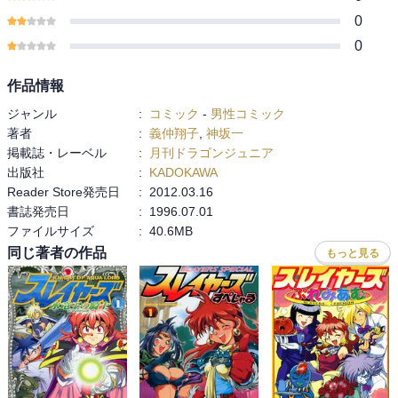
0
0
作品情報
ジャンル
:
コミック
-
男性コミック
著者
:
義仲翔子
,
神坂一
掲載誌・レーベル
:
月刊ドラゴンジュニア
出版社
:
KADOKAWA
Reader Store発売日
:
2012.03.16
書誌発売日
:
1996.07.01
ファイルサイズ
:
40.6MB
同じ著者の作品
もっと見る