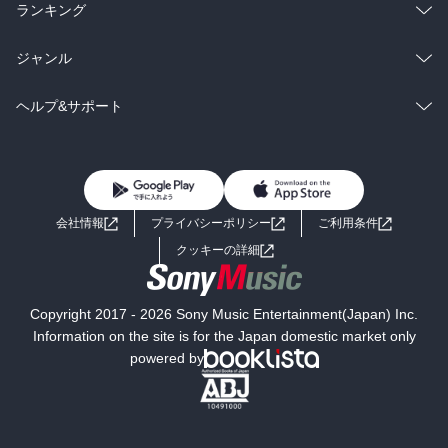
雑誌・グラビア
ビジネス・実用
ラノベ
小説
総合
コミック
ランキング
BL・TL
雑誌・グラビア
ビジネス・実用
ラノベ
小説
総合
コミック
ジャンル
BL・TL
雑誌・グラビア
ビジネス・実用
ラノベ
小説
コミック
男性コミック
ヘルプ&サポート
BL・TL
雑誌・グラビア
ビジネス・実用
女性コミック
コミック誌
初めての方へ
ヘルプ
BL・TL
ライトノベル
男子向けラノベ
よくあるご質問
お問い合わせ
会社情報
プライバシーポリシー
ご利用条件
女子向けラノベ
小説
利用規約
クッキーの詳細
国内小説
海外小説
Copyright 2017 - 2026 Sony Music Entertainment(Japan) Inc.
ミステリー
SF
Information on the site is for the Japan domestic market only
powered by
歴史・時代小説
文学
雑誌
グラビア写真集