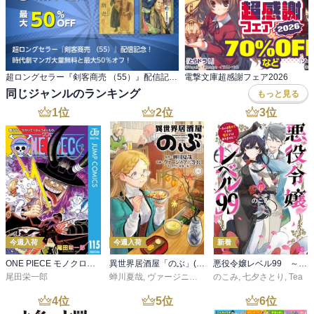
超ロングセラー『剣客商売 （55）』配信記念！ 時代劇マンガ大量無料と最大50％オフ！
電撃文庫超感謝フェア2026
同じジャンルのランキング
もっと見る
1
位
2
位
3
位
今週入荷
今週入荷
新着
ONE PIECE モノクロ版 115
異世界居酒屋「のぶ」(22)
悪役令嬢レベル99 ～私は裏ボスですが魔王ではありません～ その６
尾田栄一郎
蝉川夏哉
,
ヴァージニア二等兵
のこみ
,
転
,
七夕さとり
,
Tea
4
位
5
位
6
位