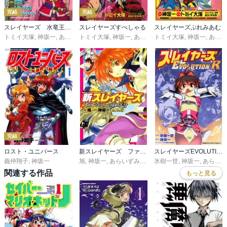
完結
完結
スレイヤーズ 水竜王の騎士
スレイヤーズすぺしゃる
スレイヤーズぷれみあむ
トミイ大塚
,
神坂一
,
あらいずみるい
トミイ大塚
,
神坂一
,
あらいずみるい
トミイ大塚
,
神坂一
,
あらいずみるい
完結
ロスト・ユニバース
新スレイヤーズ ファルシェスの砂時計
スレイヤーズEVOLUTION-R
義仲翔子
,
神坂一
旭
,
神坂一
,
あらいずみるい
氷樹一世
,
神坂一
,
あらいずみるい
関連する作品
もっと見る