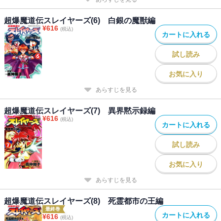
超爆魔道伝スレイヤーズ(6) 白銀の魔獣編
¥
616
(税込)
カートに入れる
試し読み
お気に入り
あらすじを見る
超爆魔道伝スレイヤーズ(7) 異界黙示録編
¥
616
(税込)
カートに入れる
試し読み
お気に入り
あらすじを見る
超爆魔道伝スレイヤーズ(8) 死霊都市の王編
最終巻
カートに入れる
¥
616
(税込)