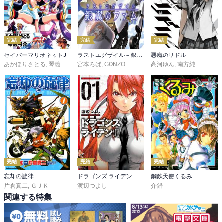
完結
完結
完結
セイバーマリオネットJ
ラストエグザイル－銀翼のファム－
悪魔のリドル
あかほりさとる
,
琴義弓介
宮本ろば
,
GONZO
高河ゆん
,
南方純
完結
完結
完結
忘却の旋律
ドラゴンズ ライデン
鋼鉄天使くるみ
片倉真二
,
ＧＪＫ
渡辺つよし
介錯
関連する特集