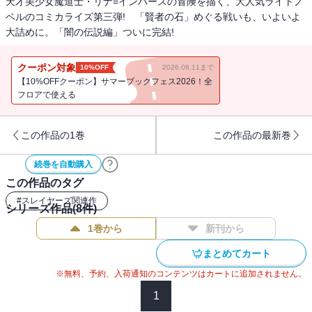
天才美少女魔道士・リナ=インバースの冒険を描く、大人気ライトノ
ベルのコミカライズ第三弾! 「賢者の石」めぐる戦いも、いよいよ
大詰めに。「闇の伝説編」ついに完結!
クーポン対象
10%OFF
2026.08.11まで
【10%OFFクーポン】サマーブックフェス2026！全
フロアで使える
この作品の1巻
この作品の最新巻
続巻を自動購入
この作品のタグ
#
スレイヤーズ関連作
シリーズ作品(
8
件)
1巻から
新刊から
まとめてカート
※無料、予約、入荷通知のコンテンツはカートに追加されません。
1