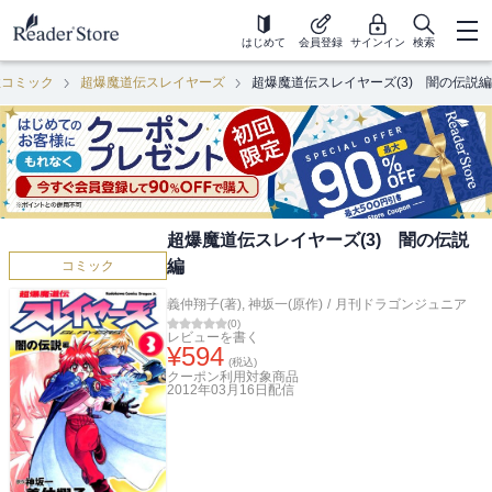
はじめて
会員登録
サインイン
検索
性コミック
超爆魔道伝スレイヤーズ
超爆魔道伝スレイヤーズ(3) 闇の伝説編
超爆魔道伝スレイヤーズ(3) 闇の伝説
編
コミック
義仲翔子(著)
,
神坂一(原作)
/
月刊ドラゴンジュニア
(
0
)
レビューを書く
¥
594
(税込)
クーポン利用対象商品
2012年03月16日
配信