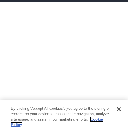
ボーイズラブ
ティーンズラブ
人文・思想・歴史
社会・政治・法律
ビジネス・経済
サイエンス・テクノロジー
コンピュータ・情報
くらし・家庭
料理・酒
ファッション・美容・ダイエット
ホビー&カルチャー
スポーツ・アウトドア
地図・ガイド
エンターテイメント
芸術・アート
映画・音楽・演劇
By clicking “Accept All Cookies”, you agree to the storing of
写真集
教養
cookies on your device to enhance site navigation, analyze
site usage, and assist in our marketing efforts.
Cookie
Policy
医学・福祉
教育・語学・参考書