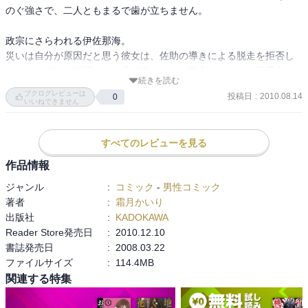
のぐ強さで、二人ともまるで歯が立ちません。

政宗にさらわれる伊佐那海。

災いは自分が原因だと思う彼女は、佐助の導きによる脱走を拒否し
ますが、アナに説得されて逃げ出すことを決心します。（引用文の
続きを読む
セリフ）
ブクログレビューは
投稿日
:
2010.08.14
0
いいねできません
すべてのレビューを見る
作品情報
ジャンル
:
コミック
-
男性コミック
著者
:
霜月かいり
出版社
:
KADOKAWA
Reader Store発売日
:
2010.12.10
書誌発売日
:
2008.03.22
ファイルサイズ
:
114.4MB
関連する特集