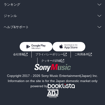
雑誌・グラビア
ビジネス・実用
ラノベ
小説
総合
コミック
ランキング
BL・TL
雑誌・グラビア
ビジネス・実用
ラノベ
小説
総合
コミック
ジャンル
BL・TL
雑誌・グラビア
ビジネス・実用
ラノベ
小説
コミック
男性コミック
ヘルプ&サポート
BL・TL
雑誌・グラビア
ビジネス・実用
女性コミック
コミック誌
初めての方へ
ヘルプ
BL・TL
ライトノベル
男子向けラノベ
よくあるご質問
お問い合わせ
会社情報
プライバシーポリシー
ご利用条件
女子向けラノベ
小説
利用規約
クッキーの詳細
国内小説
海外小説
Copyright 2017 - 2026 Sony Music Entertainment(Japan) Inc.
ミステリー
SF
Information on the site is for the Japan domestic market only
powered by
歴史・時代小説
文学
雑誌
グラビア写真集