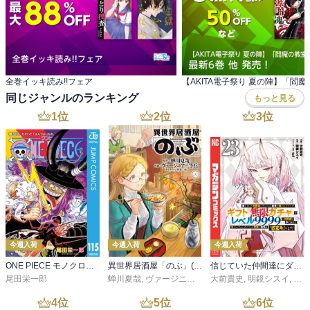
全巻イッキ読み!!フェア
同じジャンルのランキング
もっと見る
1
位
2
位
3
位
今週入荷
今週入荷
今週入荷
ONE PIECE モノクロ版 115
異世界居酒屋「のぶ」(22)
信じていた仲間達にダンジョン奥地で殺されかけたがギフト『無限ガチャ』でレベル９９９９の仲間達を手に入れて元パーティーメンバーと世界に復讐＆『ざまぁ！』します！（２３）
尾田栄一郎
蝉川夏哉
,
ヴァージニア二等兵
大前貴史
,
転
,
明鏡シスイ
,
ｔｅ
4
位
5
位
6
位