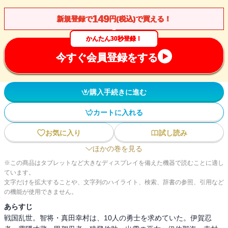
149
新規登録で
円(税込)で買える！
かんたん30秒登録！
今すぐ会員登録をする
購入手続きに進む
カートに入れる
お気に入り
試し読み
ほかの巻を見る
※この商品はタブレットなど大きなディスプレイを備えた機器で読むことに適し
ています。
文字だけを拡大することや、文字列のハイライト、検索、辞書の参照、引用など
の機能が使用できません。
あらすじ
戦国乱世。智将・真田幸村は、10人の勇士を求めていた。伊賀忍