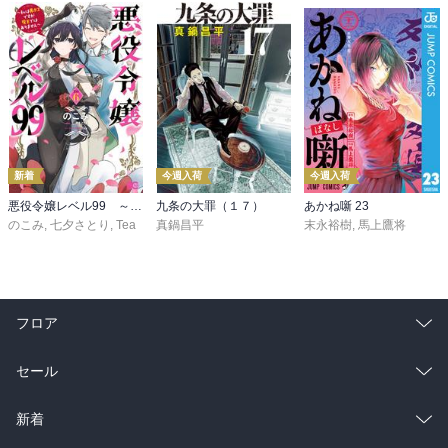
新着
今週入荷
今週入荷
悪役令嬢レベル99 ～私は裏ボスですが魔王ではありません～ その６
九条の大罪（１７）
あかね噺 23
のこみ
,
七夕さとり
,
Tea
真鍋昌平
末永裕樹
,
馬上鷹将
フロア
総合
コミック
セール
ラノベ
小説
総合
コミック
新着