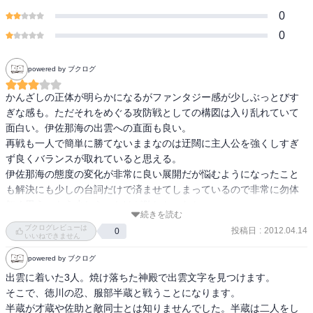
0
0
powered by ブクログ
かんざしの正体が明らかになるがファンタジー感が少しぶっとびす
ぎな感も。ただそれをめぐる攻防戦としての構図は入り乱れていて
面白い。伊佐那海の出雲への直面も良い。

再戦も一人で簡単に勝てないままなのは迂闊に主人公を強くしすぎ
ず良くバランスが取れていると思える。

伊佐那海の態度の変化が非常に良い展開だが悩むようになったこと
も解決にも少しの台詞だけで済ませてしまっているので非常に勿体
無く思う。もう少しきっかけが欲しかったか。
続きを読む
ブクログレビューは
投稿日
:
2012.04.14
0
いいねできません
powered by ブクログ
出雲に着いた3人。焼け落ちた神殿で出雲文字を見つけます。

そこで、徳川の忍、服部半蔵と戦うことになります。

半蔵が才蔵や佐助と敵同士とは知りませんでした。半蔵は二人をし