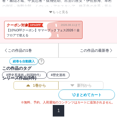
者・霧隠才蔵、甲賀忍者・猿飛佐助、出雲の巫女・伊佐那海、幸村
の側近・海野六郎、くのいち・アナスタシア、種子島の名手・筧十
蔵―――。現在勇士は6名。そして、出雲で絶体絶命のピンチを迎え
もっと見る
た才蔵の前に、新たな勇士・由利鎌之介が現れる!!
クーポン対象
10%OFF
2026.08.11まで
【10%OFFクーポン】サマーブックフェス2026！全
フロアで使える
この作品の1巻
この作品の最新巻
続巻を自動購入
この作品のタグ
#
歴史系漫画（戦国時代）
#
歴史漫画
シリーズ作品(
8
件)
1巻から
新刊から
まとめてカート
※無料、予約、入荷通知のコンテンツはカートに追加されません。
1