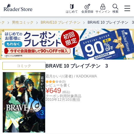
はじめて
会員登録
サインイン
検索
ック
男性コミック
BRAVE10 ブレイブ-テン
BRAVE 10 ブレイブ-テン 3
BRAVE 10 ブレイブ-テン 3
コミック
霜月かいり(著者)
/
KADOKAWA
(
3
)
レビューを書く
¥
649
(税込)
クーポン利用対象商品
2010年12月10日
配信